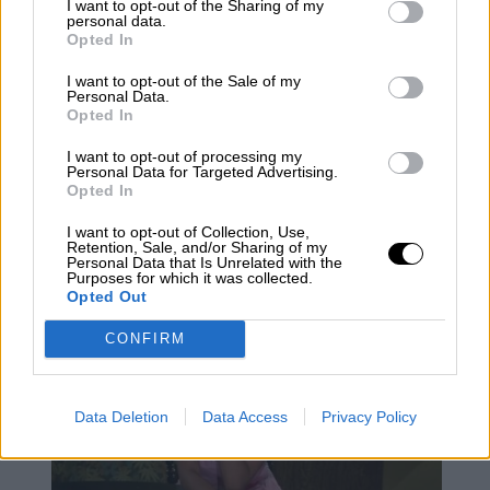
I want to opt-out of the Sharing of my
personal data.
Opted In
I want to opt-out of the Sale of my
Personal Data.
Opted In
I want to opt-out of processing my
Mario García de Castro: "Todas
Personal Data for Targeted Advertising.
Opted In
estas conquistas siguen siendo un
camino abierto para el mañana"
I want to opt-out of Collection, Use,
Retention, Sale, and/or Sharing of my
Personal Data that Is Unrelated with the
Purposes for which it was collected.
Opted Out
CONFIRM
Data Deletion
Data Access
Privacy Policy