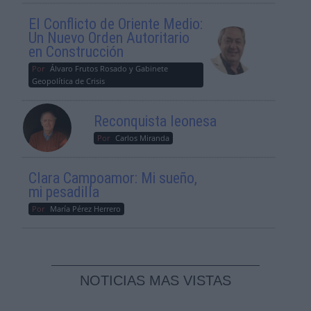
El Conflicto de Oriente Medio:
Un Nuevo Orden Autoritario
en Construcción
Por
Álvaro Frutos Rosado y Gabinete
Geopolítica de Crisis
Reconquista leonesa
Por
Carlos Miranda
Clara Campoamor: Mi sueño,
mi pesadilla
Por
María Pérez Herrero
NOTICIAS MAS VISTAS