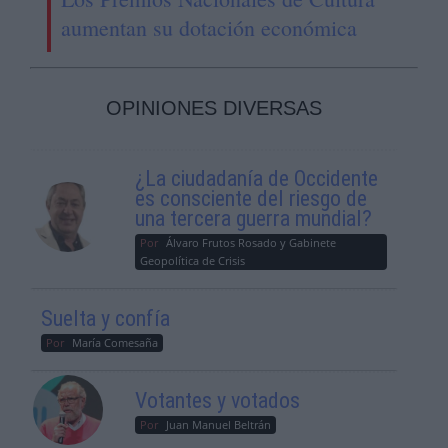
aumentan su dotación económica
OPINIONES DIVERSAS
¿La ciudadanía de Occidente
es consciente del riesgo de
una tercera guerra mundial?
Por
Álvaro Frutos Rosado y Gabinete
Geopolítica de Crisis
Suelta y confía
Por
María Comesaña
Votantes y votados
Por
Juan Manuel Beltrán