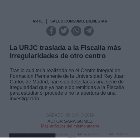
|
ARTE
SALUD,CONSUMO, BIENESTAR
La URJC traslada a la Fiscalía más
irregularidades de otro centro
Tras la auditoría realizada en el Centro Integral de
Formación Permanente de la Universidad Rey Juan
Carlos de Madrid, han sido detectadas una serie de
irregularidad que ya han sido remitidas a la Fiscalía
para estudiar si procede o no la apertura de una
investigación.
SÁBADO, 08 JUNIO 2019
AUTOR SARA GÓMEZ
Mas artículos del mismo autor/a