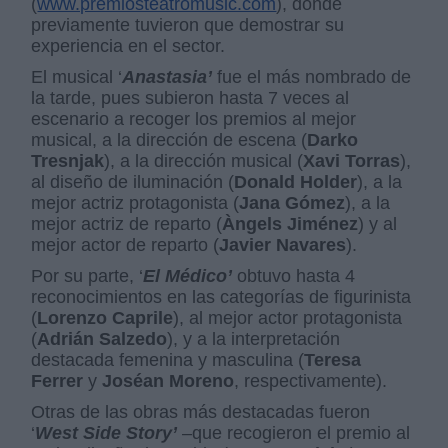
(
www.premiosteatromusic.com
), donde
previamente tuvieron que demostrar su
experiencia en el sector.
El musical ‘
Anastasia’
fue el más nombrado de
la tarde, pues subieron hasta 7 veces al
escenario a recoger los premios al mejor
musical, a la dirección de escena (
Darko
Tresnjak
), a la dirección musical (
Xavi Torras
),
al diseño de iluminación (
Donald Holder
), a la
mejor actriz protagonista (
Jana Gómez
), a la
mejor actriz de reparto (
Àngels Jiménez
) y al
mejor actor de reparto (
Javier Navares
).
Por su parte, ‘
El Médico’
obtuvo hasta 4
reconocimientos en las categorías de figurinista
(
Lorenzo Caprile
), al mejor actor protagonista
(
Adrián Salzedo
), y a la interpretación
destacada femenina y masculina (
Teresa
Ferrer
y
Joséan Moreno
, respectivamente).
Otras de las obras más destacadas fueron
‘
West Side Story’
–que recogieron el premio al