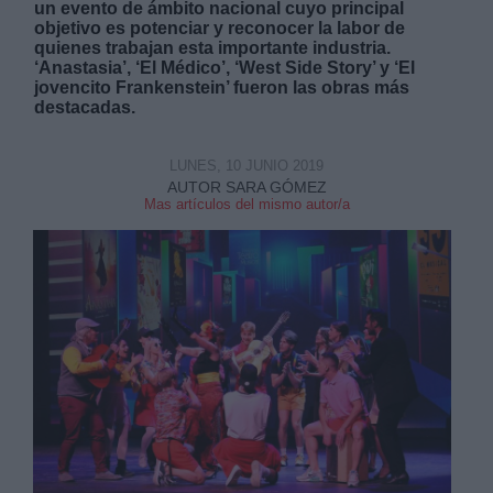
un evento de ámbito nacional cuyo principal
objetivo es potenciar y reconocer la labor de
quienes trabajan esta importante industria.
‘Anastasia’, ‘El Médico’, ‘West Side Story’ y ‘El
jovencito Frankenstein’ fueron las obras más
destacadas.
Derechos:
LUNES, 10 JUNIO 2019
AUTOR SARA GÓMEZ
Mas artículos del mismo autor/a
link
Información adicional
link