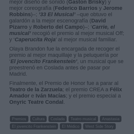
mejor diseño de sonido (
Gaston Brisky
) y
mejor coreografía (
Federico Barrios
y
Jerome
Robbins
)–;
’33 El Musical’
–que obtuvo el
galardón a la mejor escenografía (
David
Pizarro
y
Roberto del Campo
)–; ‘
Carrie, el
musical’
recogió el premio al mejor musical Off;
y ‘
Caperucita Roja
’ al mejor musical familiar.
Olaya Brandon fue la encargada de recoger el
premio al mejor maquillaje y la peluquería por
‘
El jovencito Frankenstein’
, un musical que se
preestrenó en Coslada antes de pasar por
Madrid.
Finalmente, el Premio de Honor fue a parar al
Teatro de la Zarzuela
; el premio CREA a
Félix
Amador
e
Iván Macías
; y el premio especial a
Onyric Teatre Condal
.
Premios
Cultura
Coslada
Teatro musical
Anastasia
El jovencito Frankenstein
El Médico
West Side Story