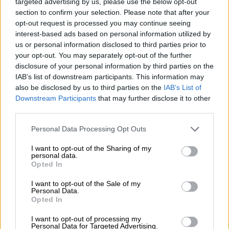
targeted advertising by us, please use the below opt-out
Votantes y votados
section to confirm your selection. Please note that after your
Por
Juan Manuel Beltrán
opt-out request is processed you may continue seeing
interest-based ads based on personal information utilized by
us or personal information disclosed to third parties prior to
El Conflicto de Oriente Medio:
your opt-out. You may separately opt-out of the further
Un Nuevo Orden Autoritario
disclosure of your personal information by third parties on the
en Construcción
IAB’s list of downstream participants. This information may
Por
Álvaro Frutos Rosado y Gabinete
also be disclosed by us to third parties on the
IAB’s List of
Geopolítica de Crisis
Downstream Participants
that may further disclose it to other
third parties.
Reconquista leonesa
Personal Data Processing Opt Outs
Por
Carlos Miranda
I want to opt-out of the Sharing of my
personal data.
Clara Campoamor: Mi sueño,
Opted In
mi pesadilla
I want to opt-out of the Sale of my
Por
María Pérez Herrero
Personal Data.
Opted In
I want to opt-out of processing my
Personal Data for Targeted Advertising.