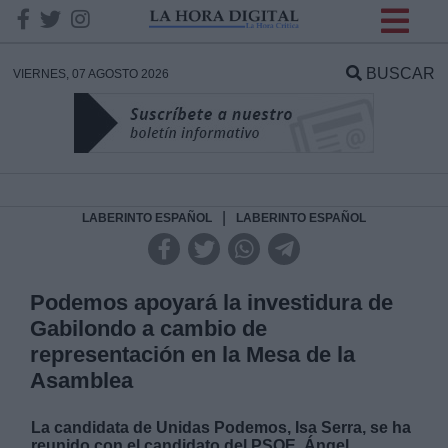
INFORMACION SOBRE LA
PROTECCIÓN DE TUS
BUSCAR
VIERNES, 07 AGOSTO 2026
DATOS
Responsable:
Finalidad:
|
LABERINTO ESPAÑOL
LABERINTO ESPAÑOL
Datos tratados:
Podemos apoyará la investidura de
Gabilondo a cambio de
representación en la Mesa de la
Legitimación:
Asamblea
Destinatarios:
La candidata de Unidas Podemos, Isa Serra, se ha
reunido con el candidato del PSOE, Ángel