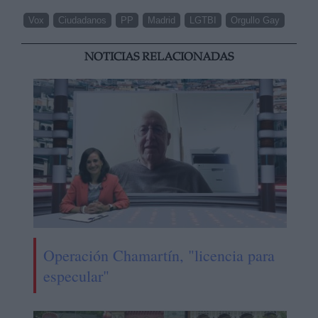
Vox
Ciudadanos
PP
Madrid
LGTBI
Orgullo Gay
NOTICIAS RELACIONADAS
Operación Chamartín, "licencia para
especular"