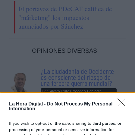
El portavoz de PDeCAT califica de
"márketing" los impuestos
anunciados por Sánchez
OPINIONES DIVERSAS
¿La ciudadanía de Occidente
es consciente del riesgo de
una tercera guerra mundial?
Por
Álvaro Frutos Rosado y Gabinete
Geopolítica de Crisis
La Hora Digital -
Do Not Process My Personal
Information
Suelta y confía
Por
María Comesaña
If you wish to opt-out of the sale, sharing to third parties, or
processing of your personal or sensitive information for