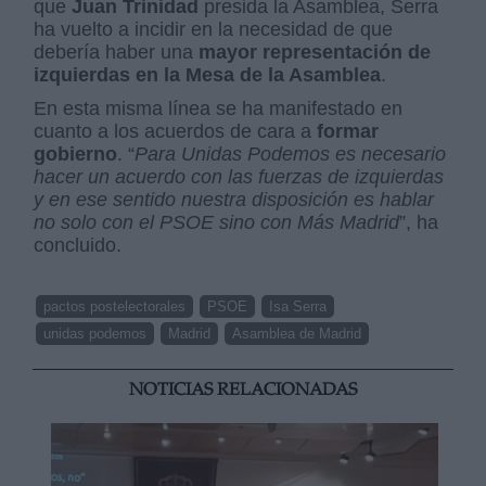
que
Juan Trinidad
presida la Asamblea, Serra
ha vuelto a incidir en la necesidad de que
debería haber una
mayor representación de
izquierdas en la Mesa de la Asamblea
.
En esta misma línea se ha manifestado en
cuanto a los acuerdos de cara a
formar
gobierno
. “
Para Unidas Podemos es necesario
hacer un acuerdo con las fuerzas de izquierdas
y en ese sentido nuestra disposición es hablar
no solo con el PSOE sino con Más Madrid
”, ha
concluido.
pactos postelectorales
PSOE
Isa Serra
unidas podemos
Madrid
Asamblea de Madrid
NOTICIAS RELACIONADAS