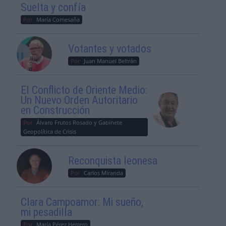
Suelta y confía
Por
María Comesaña
Votantes y votados
Por
Juan Manuel Beltrán
El Conflicto de Oriente Medio:
Un Nuevo Orden Autoritario
en Construcción
Por
Álvaro Frutos Rosado y Gabinete
Geopolítica de Crisis
Reconquista leonesa
Por
Carlos Miranda
Clara Campoamor: Mi sueño,
mi pesadilla
Por
María Pérez Herrero