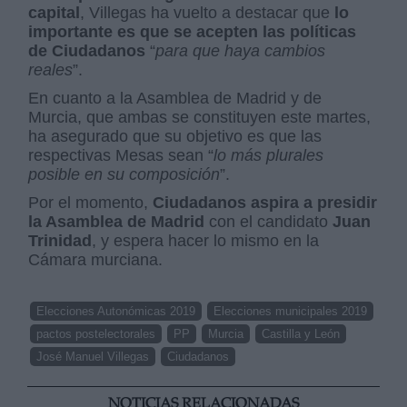
capital
, Villegas ha vuelto a destacar que
lo
importante es que se acepten las políticas
de Ciudadanos
“
para que haya cambios
reales
”.
En cuanto a la Asamblea de Madrid y de
Murcia, que ambas se constituyen este martes,
ha asegurado que su objetivo es que las
respectivas Mesas sean “
lo más plurales
posible en su composición
”.
Por el momento,
Ciudadanos aspira a presidir
la Asamblea de Madrid
con el candidato
Juan
Trinidad
, y espera hacer lo mismo en la
Cámara murciana.
Elecciones Autonómicas 2019
Elecciones municipales 2019
pactos postelectorales
PP
Murcia
Castilla y León
José Manuel Villegas
Ciudadanos
NOTICIAS RELACIONADAS