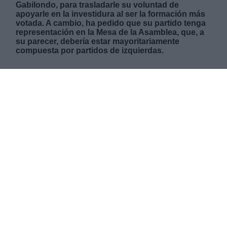
Gabilondo, para trasladarle su voluntad de
apoyarle en la investidura al ser la formación más
votada. A cambio, ha pedido que su partido tenga
representación en la Mesa de la Asamblea, que, a
su parecer, debería estar mayoritariamente
compuesta por partidos de izquierdas.
LUNES, 10 JUNIO 2019
AUTOR SARA GÓMEZ
Mas artículos del mismo autor/a