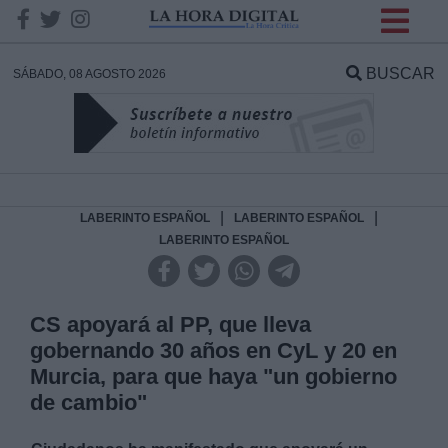
INFORMACION SOBRE LA
PROTECCIÓN DE TUS
BUSCAR
SÁBADO, 08 AGOSTO 2026
DATOS
Responsable:
Finalidad:
|
|
LABERINTO ESPAÑOL
LABERINTO ESPAÑOL
LABERINTO ESPAÑOL
Datos tratados:
CS apoyará al PP, que lleva
gobernando 30 años en CyL y 20 en
Legitimación:
Murcia, para que haya "un gobierno
de cambio"
Destinatarios: