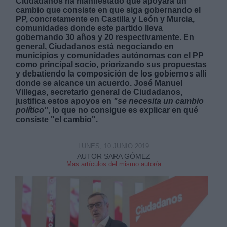
Ciudadanos ha manifestado que apoyará un
cambio que consiste en que siga gobernando el
PP, concretamente en Castilla y León y Murcia,
comunidades donde este partido lleva
gobernando 30 años y 20 respectivamente. En
general, Ciudadanos está negociando en
municipios y comunidades autónomas con el PP
como principal socio, priorizando sus propuestas
Derechos:
y debatiendo la composición de los gobiernos allí
donde se alcance un acuerdo. José Manuel
Villegas, secretario general de Ciudadanos,
link
justifica estos apoyos en
"se necesita un cambio
Información adicional
político"
, lo que no consigue es explicar en qué
link
consiste "el cambio".
LUNES, 10 JUNIO 2019
AUTOR SARA GÓMEZ
Mas artículos del mismo autor/a