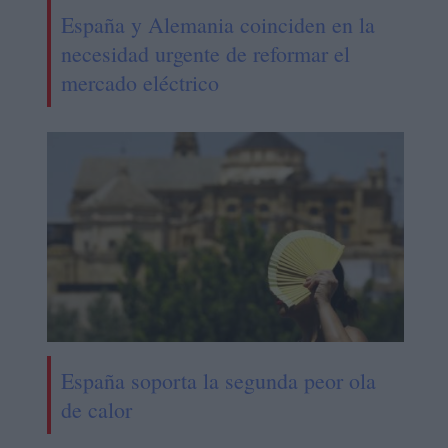
España y Alemania coinciden en la
necesidad urgente de reformar el
mercado eléctrico
España soporta la segunda peor ola
de calor