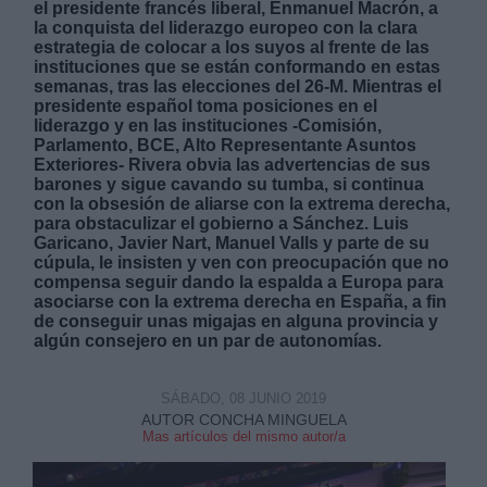
el presidente francés liberal, Enmanuel Macrón, a
la conquista del liderazgo europeo con la clara
estrategia de colocar a los suyos al frente de las
instituciones
que se están conformando en estas
semanas, tras las elecciones del 26-M. Mientras el
presidente español toma posiciones en el
liderazgo y en las instituciones -Comisión,
Parlamento, BCE, Alto Representante Asuntos
Derechos:
Exteriores- Rivera obvia las advertencias de sus
barones y sigue cavando su tumba, si continua
con la obsesión de aliarse con la extrema derecha,
link
para obstaculizar el gobierno a Sánchez. Luis
Información adicional
Garicano, Javier Nart, Manuel Valls y parte de su
link
cúpula, le insisten y ven con preocupación que no
compensa seguir dando la espalda a Europa para
asociarse con la extrema derecha en España, a fin
de conseguir unas migajas en alguna provincia y
algún consejero en un par de autonomías.
SÁBADO, 08 JUNIO 2019
AUTOR CONCHA MINGUELA
Mas artículos del mismo autor/a