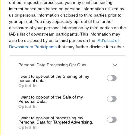
opt-out request is processed you may continue seeing
derecha
para conseguir las migajas de alguna
interest-based ads based on personal information utilized by
alcaldía o entrar en uno o dos gobiernos
us or personal information disclosed to third parties prior to
regionales
"de subalterno del partido
your opt-out. You may separately opt-out of the further
popular
"
-como dice el socialista
Jose Luis
disclosure of your personal information by third parties on the
Abalos-
partido al que pretende arrebatar,
IAB’s list of downstream participants. This information may
además, el liderazgo de la derecha.
also be disclosed by us to third parties on the
IAB’s List of
Entre tanto, el tiempo corre y según ha dejado
Downstream Participants
that may further disclose it to other
claro el presidente Sánchez, en la reunión de
third parties.
esta semana a sus homólogos europeos "
todo
ha de estar preparado para la cumbre del 20
Personal Data Processing Opt Outs
y 21 de junio, ya que el 2 de julio es la fecha
I want to opt-out of the Sharing of my
de constitución nuevo Parlamento Europeo"
personal data.
que ha de elegir a su órgano de gobierno.
Opted In
Pedro Sánchez y Macron tienen muy
I want to opt-out of the Sale of my
avanzada las negociaciones
para colocar a
Personal Data.
sus candidatos en los órganos de Gobierno. El
Opted In
peso electoral de
Sánchez en España
, el de
I want to opt-out of processing my
Antonio Costa en Portugal
, así como el de
Personal Data for Targeted Advertising.
Macron en Francia
, refortalece la alianza
Opted In
socialdemócrata liberal que está ganando poder