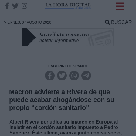
INFORMACION SOBRE LA
PROTECCIÓN DE TUS
BUSCAR
VIERNES, 07 AGOSTO 2026
DATOS
Responsable:
Finalidad:
LABERINTO ESPAÑOL
Datos tratados:
Macron advierte a Rivera de que
puede acabar ahogándose con su
propio “cordón sanitario"
Legitimación:
Albert Rivera perjudica su imágen en Europa al
Destinatarios:
insistir en el cordón sanitario impuesto a Pedro
Sánchez. Éste último, avanza junto con su socio,