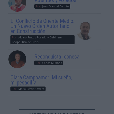
Votantes y votados
Por
Juan Manuel Beltrán
El Conflicto de Oriente Medio:
Un Nuevo Orden Autoritario
en Construcción
Por
Álvaro Frutos Rosado y Gabinete
Geopolítica de Crisis
Reconquista leonesa
Por
Carlos Miranda
Clara Campoamor: Mi sueño,
mi pesadilla
Por
María Pérez Herrero