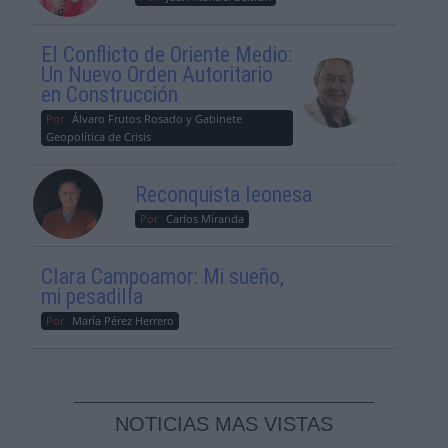
El Conflicto de Oriente Medio:
Un Nuevo Orden Autoritario
en Construcción
Por
Álvaro Frutos Rosado y Gabinete
Geopolítica de Crisis
Reconquista leonesa
Por
Carlos Miranda
Clara Campoamor: Mi sueño,
mi pesadilla
Por
María Pérez Herrero
NOTICIAS MAS VISTAS