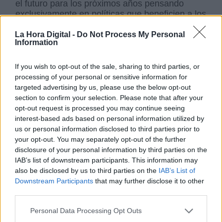
el futuro para los próximos años pensando
exclusivamente en políticas que beneficien a los
Castellano y Leoneses.
La Hora Digital -
Do Not Process My Personal
Ha llegado el momento de colocar en el centro
Information
del guión los problemas más importantes que
sufre Castilla y León como es la
despoblación
If you wish to opt-out of the sale, sharing to third parties, or
y para ello es necesario llenar nuestros pueblos
processing of your personal or sensitive information for
y ciudades de
infraestructuras que ayuden a
targeted advertising by us, please use the below opt-out
crear y atraer empresas
con el fin de crear
section to confirm your selection. Please note that after your
empleos especialmente para los jóvenes. Ha
opt-out request is processed you may continue seeing
llegado el momento de colocar los problemas
interest-based ads based on personal information utilized by
estructurales de la
sanidad, educación,
us or personal information disclosed to third parties prior to
servicios sociales y dependencia
en el centro
your opt-out. You may separately opt-out of the further
de las políticas de la Junta. Ha llegado la hora
disclosure of your personal information by third parties on the
de abrir ventanas y puertas para limpiar la
IAB’s list of downstream participants. This information may
corrupción institucional que ha manchado como
also be disclosed by us to third parties on the
IAB’s List of
un lodazal todo aquello que a tocado con sus
Downstream Participants
that may further disclose it to other
manos. Ha llegado la hora de colocar los
third parties.
problemas de los castellano y leones por
delante de los intereses personales. Ha llegado
Personal Data Processing Opt Outs
la hora en que el destino ha colocado a Luis