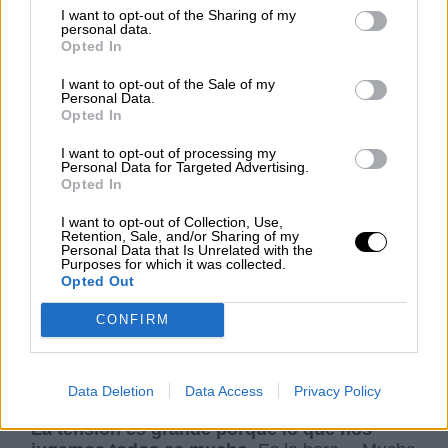
Tudanca para reconstruir Castilla y León.
I want to opt-out of the Sharing of my
personal data.
La actriz
Isabelle Huppert decía que para ella
Opted In
el teatro representa al otro, es el dialogo y la
ausencia del odio
. Esas mismas palabras se
I want to opt-out of the Sale of my
Personal Data.
pueden decir de la política. Está llegando la
Opted In
hora de abrir el telón y hay mucho por hacer por
esta gran tierra que necesita un gobierno
I want to opt-out of processing my
decente, progresista y feminista que luche
Personal Data for Targeted Advertising.
Opted In
porque esta tierra tenga un futuro mejor. Un
Gobierno que represente a los ciudadanos, que
I want to opt-out of Collection, Use,
coloque el dialogo como herramienta necesaria
Retention, Sale, and/or Sharing of my
para hacer comunidad, alejada de odios y
Personal Data that Is Unrelated with the
Purposes for which it was collected.
extremismos.
Opted Out
¿Habrá acuerdo en Castilla y León? Si
CONFIRM
sabemos no lo contamos ni muertos
. El
público está expectante, la música empieza a
sonar y ya empieza a correr el telón. El guión
está escrito y llega el momento decisivo en una
Data Deletion
Data Access
Privacy Policy
obra en la que los actores reciten su discurso.
La tensión es grande porque lo que nos