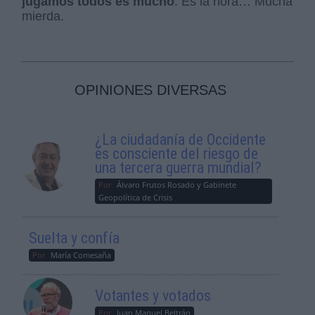
jugamos todos es mucho
. Es la hora… Mucha
mierda.
OPINIONES DIVERSAS
¿La ciudadanía de Occidente
es consciente del riesgo de
una tercera guerra mundial?
Por
Álvaro Frutos Rosado y Gabinete
Geopolítica de Crisis
Suelta y confía
Por
María Comesaña
Votantes y votados
Por
Juan Manuel Beltrán