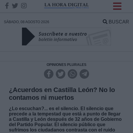
INFORMACION SOBRE LA
PROTECCIÓN DE TUS
BUSCAR
SÁBADO, 08 AGOSTO 2026
DATOS
Responsable:
Finalidad:
OPINIONES PLURALES
Datos tratados:
¿Acuerdos en Castilla León? No lo
contamos ni muertos
Legitimación:
¿Lo escuchan?... es el silencio. El silencio que
precede a la tempestad que está a punto de llegar
a Castilla y León después de 32 años de Gobierno
Destinatarios:
del Partido Popular. El silencio público que
sufrimos los ciudadanos contrasta con el ruido