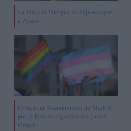
La Fiscalía Europea no deja escapar
a Ayuso
Críticas al Ayuntamiento de Madrid
por la falta de organización para el
Orgullo