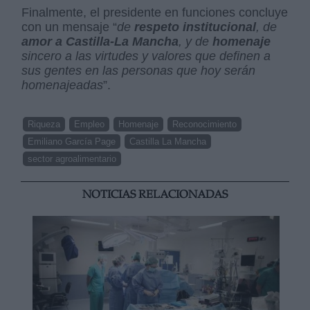
Finalmente, el presidente en funciones concluye
con un mensaje “
de
respeto institucional
, de
amor a Castilla-La Mancha
, y de
homenaje
sincero a las virtudes y valores que definen a
sus gentes en las personas que hoy serán
homenajeadas
”.
Riqueza
Empleo
Homenaje
Reconocimiento
Emiliano García Page
Castilla La Mancha
sector agroalimentario
NOTICIAS RELACIONADAS