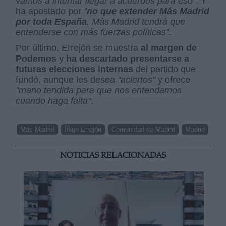
vamos a intentar llegar a acuerdos para eso"
. Y
ha apostado por
"
no que extender Más Madrid
por toda España
, Más Madrid tendrá que
entenderse con más fuerzas políticas"
.
Por último, Errejón se muestra
al margen de
Podemos
y
ha descartado presentarse a
futuras elecciones internas
del partido que
fundó, aunque les desea
"aciertos"
y ofrece
"mano tendida para que nos entendamos
cuando haga falta"
.
Más Madrid
Íñigo Errejón
Comunidad de Madrid
Madrid
NOTICIAS RELACIONADAS