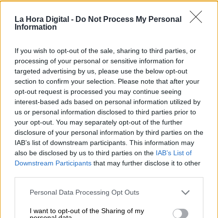
OPINIONES DIVERSAS
La Hora Digital -
Do Not Process My Personal
Information
¿La ciudadanía de Occidente
es consciente del riesgo de
If you wish to opt-out of the sale, sharing to third parties, or
una tercera guerra mundial?
processing of your personal or sensitive information for
Por
Álvaro Frutos Rosado y Gabinete
targeted advertising by us, please use the below opt-out
Geopolítica de Crisis
section to confirm your selection. Please note that after your
opt-out request is processed you may continue seeing
Suelta y confía
interest-based ads based on personal information utilized by
us or personal information disclosed to third parties prior to
Por
María Comesaña
your opt-out. You may separately opt-out of the further
disclosure of your personal information by third parties on the
Votantes y votados
IAB’s list of downstream participants. This information may
also be disclosed by us to third parties on the
IAB’s List of
Por
Juan Manuel Beltrán
Downstream Participants
that may further disclose it to other
third parties.
El Conflicto de Oriente Medio:
Un Nuevo Orden Autoritario
Personal Data Processing Opt Outs
en Construcción
I want to opt-out of the Sharing of my
Por
Álvaro Frutos Rosado y Gabinete
personal data.