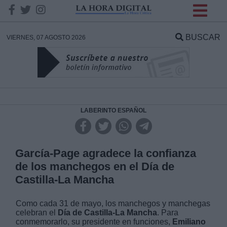
INFORMACION SOBRE LA
PROTECCIÓN DE TUS
BUSCAR
VIERNES, 07 AGOSTO 2026
DATOS
Responsable:
Finalidad:
LABERINTO ESPAÑOL
Datos tratados:
García-Page agradece la confianza
de los manchegos en el Día de
Castilla-La Mancha
Legitimación:
Como cada 31 de mayo, los manchegos y manchegas
Destinatarios:
celebran el
Día de Castilla-La Mancha
. Para
conmemorarlo, su presidente en funciones,
Emiliano