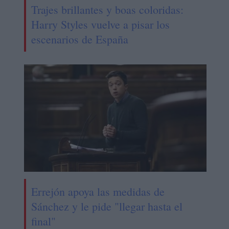
Trajes brillantes y boas coloridas:
Harry Styles vuelve a pisar los
escenarios de España
Errejón apoya las medidas de
Sánchez y le pide "llegar hasta el
final"