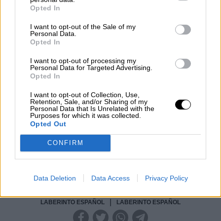
Geopolítica de Crisis
Opted In
I want to opt-out of the Sale of my
Reconquista leonesa
Personal Data.
Opted In
Por
Carlos Miranda
I want to opt-out of processing my
Personal Data for Targeted Advertising.
Clara Campoamor: Mi sueño,
Opted In
mi pesadilla
I want to opt-out of Collection, Use,
Por
María Pérez Herrero
Retention, Sale, and/or Sharing of my
Personal Data that Is Unrelated with the
Purposes for which it was collected.
Opted Out
CONFIRM
NOTICIAS MAS VISTAS
Data Deletion
Data Access
Privacy Policy
|
LABERINTO ESPAÑOL
LABERINTO ESPAÑOL