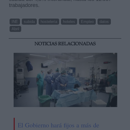
trabajadores.
INE
subida
hostelería
hoteles
Empleo
datos
Abril
NOTICIAS RELACIONADAS
El Gobierno hará fijos a más de