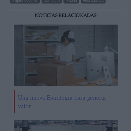
emprendedores
Comercio
Madrid
Fuenlabrada
NOTICIAS RELACIONADAS
Una nueva Estrategia para generar
valor