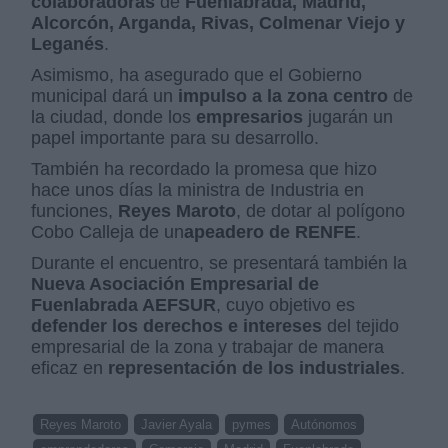
colaboradoras
de
Fuenlabrada, Madrid,
Alcorcón, Arganda, Rivas, Colmenar Viejo y
Leganés
.
Asimismo, ha asegurado que el Gobierno
municipal dará un
impulso a la zona centro
de
la ciudad, donde los
empresarios
jugarán un
papel importante para su desarrollo.
También ha recordado la promesa que hizo
hace unos días la ministra de Industria en
funciones,
Reyes Maroto
, de dotar al polígono
Cobo Calleja de un
apeadero de RENFE
.
Durante el encuentro, se presentará también la
Nueva Asociación Empresarial de
Fuenlabrada AEFSUR
, cuyo objetivo es
defender los derechos e intereses
del tejido
empresarial de la zona y trabajar de manera
eficaz en
representación de los industriales
.
Reyes Maroto
Javier Ayala
pymes
Autónomos