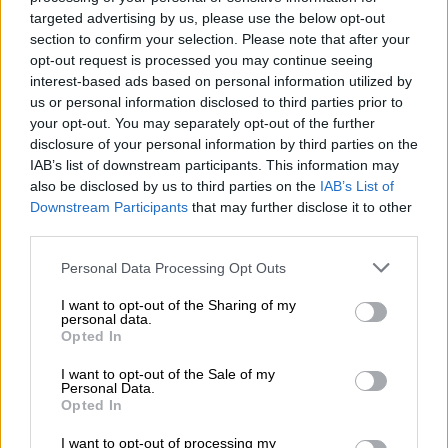
targeted advertising by us, please use the below opt-out
section to confirm your selection. Please note that after your
opt-out request is processed you may continue seeing
interest-based ads based on personal information utilized by
us or personal information disclosed to third parties prior to
your opt-out. You may separately opt-out of the further
disclosure of your personal information by third parties on the
IAB’s list of downstream participants. This information may
also be disclosed by us to third parties on the
IAB’s List of
Aumenta el empleo turístico en el
Downstream Participants
that may further disclose it to other
third parties.
primer trimestre de 2022
Personal Data Processing Opt Outs
I want to opt-out of the Sharing of my
OPINIONES DIVERSAS
personal data.
Opted In
I want to opt-out of the Sale of my
¿La ciudadanía de Occidente
Personal Data.
Opted In
es consciente del riesgo de
una tercera guerra mundial?
I want to opt-out of processing my