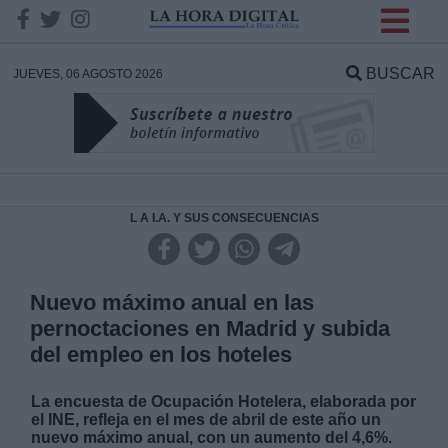
INFORMACION SOBRE LA
PROTECCIÓN DE TUS
BUSCAR
JUEVES, 06 AGOSTO 2026
DATOS
Responsable:
Finalidad:
L A I.A. Y SUS CONSECUENCIAS
Datos tratados:
Nuevo máximo anual en las
pernoctaciones en Madrid y subida
del empleo en los hoteles
Legitimación:
La encuesta de Ocupación Hotelera, elaborada por
Destinatarios:
el INE, refleja en el mes de abril de este año un
nuevo máximo anual, con un aumento del 4,6%.