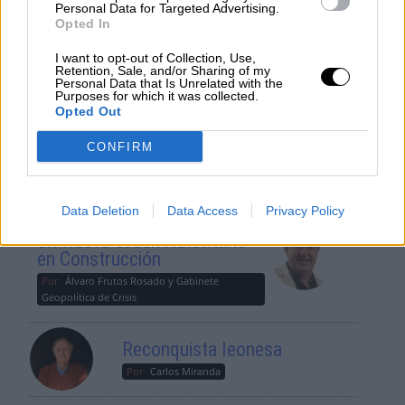
Por
Álvaro Frutos Rosado y Gabinete
Personal Data for Targeted Advertising.
Geopolítica de Crisis
Opted In
I want to opt-out of Collection, Use,
Suelta y confía
Retention, Sale, and/or Sharing of my
Personal Data that Is Unrelated with the
Purposes for which it was collected.
Por
María Comesaña
Opted Out
Votantes y votados
CONFIRM
Por
Juan Manuel Beltrán
Data Deletion
Data Access
Privacy Policy
El Conflicto de Oriente Medio:
Un Nuevo Orden Autoritario
en Construcción
Por
Álvaro Frutos Rosado y Gabinete
Geopolítica de Crisis
Reconquista leonesa
Por
Carlos Miranda