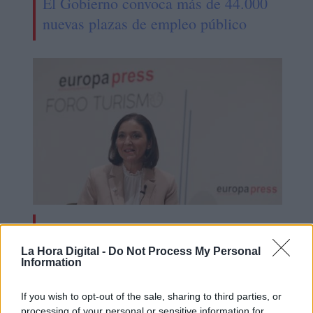
El Gobierno convoca más de 44.000
nuevas plazas de empleo público
El turismo se recupera y llega a
niveles previos a la pandemia
La Hora Digital -
Do Not Process My Personal
Information
If you wish to opt-out of the sale, sharing to third parties, or
processing of your personal or sensitive information for