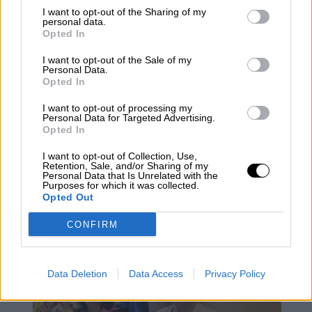
I want to opt-out of the Sharing of my
personal data.
Opted In
I want to opt-out of the Sale of my
Personal Data.
Opted In
I want to opt-out of processing my
Personal Data for Targeted Advertising.
Opted In
I want to opt-out of Collection, Use,
Robles coloca a su número dos,
Retention, Sale, and/or Sharing of my
Personal Data that Is Unrelated with the
Esperanza Casteleiro, al frente del
Purposes for which it was collected.
Opted Out
CNI
CONFIRM
Data Deletion
Data Access
Privacy Policy