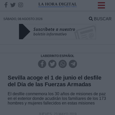
INFORMACION SOBRE LA
PROTECCIÓN DE TUS
BUSCAR
SÁBADO, 08 AGOSTO 2026
DATOS
Responsable:
Finalidad:
LABERINTO ESPAÑOL
Datos tratados:
Sevilla acoge el 1 de junio el desfile
del Día de las Fuerzas Armadas
Legitimación:
El desfile conmemora los 30 años de misiones de paz
en el exterior donde acudirán los familiares de los 173
hombres y mujeres fallecidos en estas misiones
Destinatarios:
JUEVES, 23 MAYO 2019