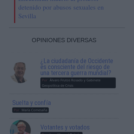
detenido por abusos sexuales en
Sevilla
OPINIONES DIVERSAS
¿La ciudadanía de Occidente
es consciente del riesgo de
una tercera guerra mundial?
Por
Álvaro Frutos Rosado y Gabinete
Geopolítica de Crisis
Suelta y confía
Por
María Comesaña
Votantes y votados