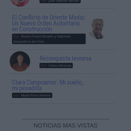
Por
Juan Manuel Beltrán
El Conflicto de Oriente Medio:
Un Nuevo Orden Autoritario
en Construcción
Por
Álvaro Frutos Rosado y Gabinete
Geopolítica de Crisis
Reconquista leonesa
Por
Carlos Miranda
Clara Campoamor: Mi sueño,
mi pesadilla
Por
María Pérez Herrero
NOTICIAS MAS VISTAS