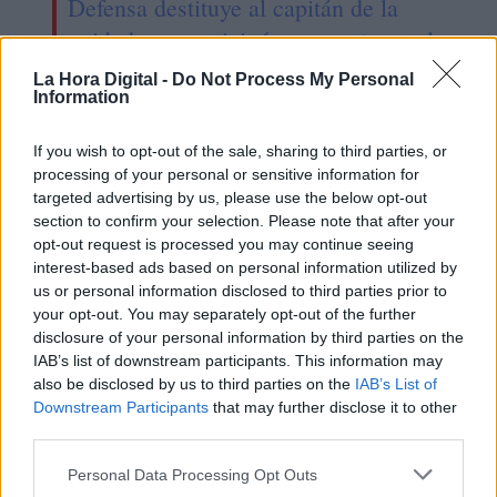
Defensa destituye al capitán de la
unidad que participó en un acto en el
Valle de los Caídos
La Hora Digital -
Do Not Process My Personal
Information
If you wish to opt-out of the sale, sharing to third parties, or
processing of your personal or sensitive information for
targeted advertising by us, please use the below opt-out
section to confirm your selection. Please note that after your
opt-out request is processed you may continue seeing
interest-based ads based on personal information utilized by
us or personal information disclosed to third parties prior to
your opt-out. You may separately opt-out of the further
disclosure of your personal information by third parties on the
IAB’s list of downstream participants. This information may
also be disclosed by us to third parties on the
IAB’s List of
La ministra Robles ha ganado la
Downstream Participants
that may further disclose it to other
partida del espionaje
third parties.
Personal Data Processing Opt Outs