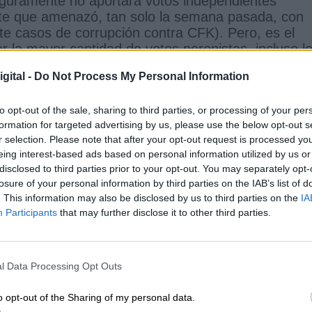
eguramente no aportará votos independientes
nte que amenazó, tan solo la semana pasada, con
nte casos de corrupción contra CFK). Pero, es el
r la mayor cantidad de votos peronistas, incluso l
s.
gital -
Do Not Process My Personal Information
, CFK ensaya un renunciamiento histórico (como
rón renunció a la candidatura a vicepresidente pa
to opt-out of the sale, sharing to third parties, or processing of your per
. Esta actitud es coherente con la tendencia de la
formation for targeted advertising by us, please use the below opt-out s
.
r selection. Please note that after your opt-out request is processed y
eing interest-based ads based on personal information utilized by us or
presidencial, a un político con buen nivel de diálog
disclosed to third parties prior to your opt-out. You may separately opt-
ropio, carente de base territorial y prácticamente 
losure of your personal information by third parties on the IAB’s list of
de nivel ministerial. En 2012, intentó fundar un
. This information may also be disclosed by us to third parties on the
IA
ajo y la Equidad (PARTE), pero la experiencia
Participants
that may further disclose it to other third parties.
ción como candidato, siempre fue un
“armador”
, u
ue otros políticos situaban en cargos de importanci
l Data Processing Opt Outs
de la ciudad de Buenos Aires sus candidatos perdier
lectivo que ejerció no fue en listas peronistas. Fue
o opt-out of the Sharing of my personal data.
ires (concejal) en el año 2000 por un partido de l