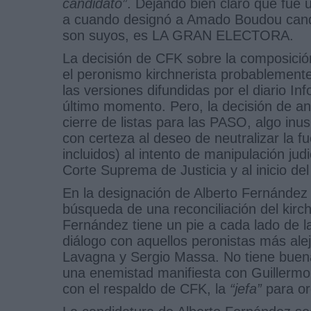
candidato”
. Dejando bien claro que fue u
a cuando designó a Amado Boudou candid
son suyos, es LA GRAN ELECTORA.
La decisión de CFK sobre la composición
el peronismo kirchnerista probablemen
las versiones difundidas por el diario I
último momento. Pero, la decisión de an
cierre de listas para las PASO, algo inu
con certeza al deseo de neutralizar la f
incluidos) al intento de manipulación jud
Corte Suprema de Justicia y al inicio del
En la designación de Alberto Fernández 
búsqueda de una reconciliación del kirch
Fernández tiene un pie a cada lado de l
diálogo con aquellos peronistas más al
Lavagna y Sergio Massa. No tiene buena
una enemistad manifiesta con Guillermo
con el respaldo de CFK, la
“jefa”
para ord