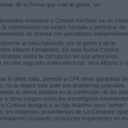
ernar de la forma que más le gusta, sin
 Fernández mantiene a Cristina Kirchner es un cóm
 la expresidenta no estará forzada a participar de
entrevistas de prensa con periodistas independient
recorrer el país hablando con la gente y de la
obre Alberto Fernández. En esta forma Cristina
cómodas sobre la corrupción en sus anteriores
er en una segunda vuelta electoral, será Alberto y 
ue le debe todo, permite a CFK tener garantías d
, no la dejará sola ante sus problemas judiciales.
ndo la última palabra en la confección de las list
 y a otros cargos como los estratégicos intendente
ho Cristina designó a su hijo Máximo para
“armar”
, los dirigentes provenientes de La Cámpora (que
presidente) ocuparán posiciones importantes en e