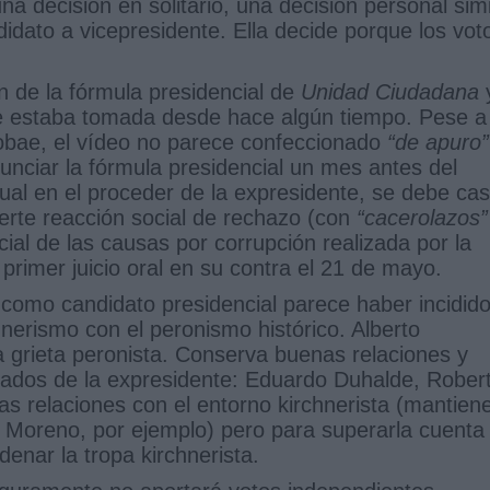
na decisión en solitario, una decisión personal simi
ato a vicepresidente. Ella decide porque los vot
 de la fórmula presidencial de
Unidad Ciudadana
te estaba tomada desde hace algún tiempo. Pese a
nfobae, el vídeo no parece confeccionado
“de apuro”
unciar la fórmula presidencial un mes antes del
sual en el proceder de la expresidente, se debe cas
uerte reacción social de rechazo (con
“cacerolazos”
icial de las causas por corrupción realizada por la
 primer juicio oral en su contra el 21 de mayo.
como candidato presidencial parece haber incidido
nerismo con el peronismo histórico. Alberto
a grieta peronista. Conserva buenas relaciones y
ejados de la expresidente: Eduardo Duhalde, Rober
s relaciones con el entorno kirchnerista (mantien
 Moreno, por ejemplo) pero para superarla cuenta
enar la tropa kirchnerista.