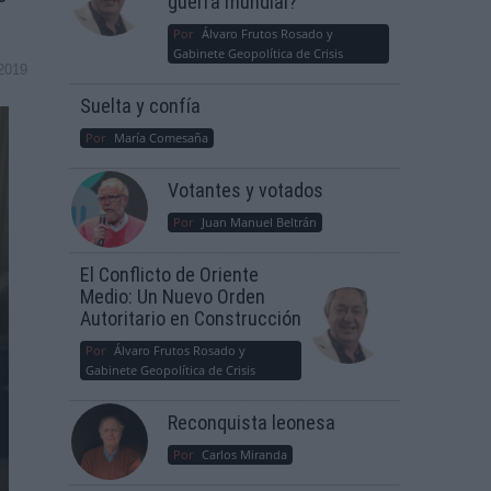
guerra mundial?
Por
Álvaro Frutos Rosado y
Gabinete Geopolítica de Crisis
2019
Suelta y confía
Por
María Comesaña
Votantes y votados
Por
Juan Manuel Beltrán
El Conflicto de Oriente
Medio: Un Nuevo Orden
Autoritario en Construcción
Por
Álvaro Frutos Rosado y
Gabinete Geopolítica de Crisis
Reconquista leonesa
Por
Carlos Miranda