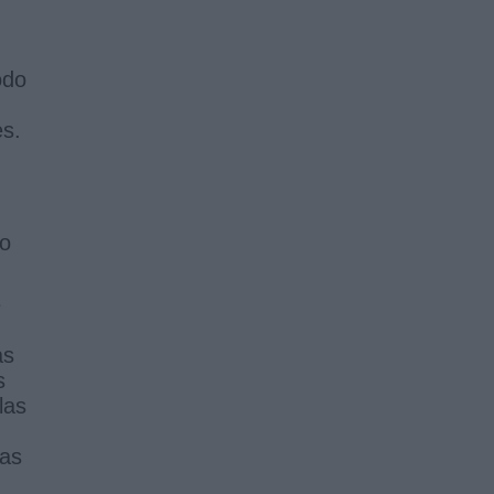
odo
es.
no
e
as
s
las
sas