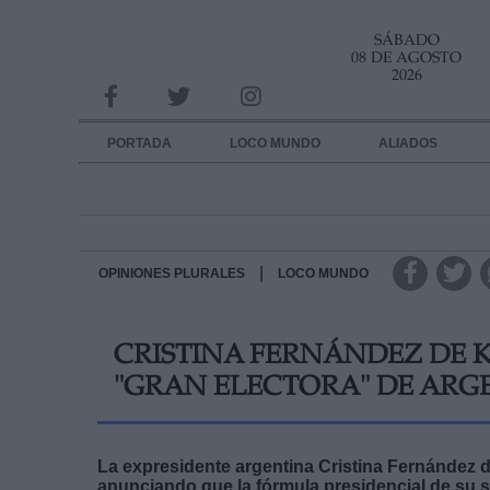
SÁBADO
INFORMACION SOBRE LA PROTECCIÓN DE TUS DATOS
08 DE AGOSTO
2026
Responsable:
Finalidad:
PORTADA
LOCO MUNDO
ALIADOS
Datos tratados:
Legitimación:
Destinatarios:
|
OPINIONES PLURALES
LOCO MUNDO
Derechos:
CRISTINA FERNÁNDEZ DE K
link
"GRAN ELECTORA" DE ARG
Información adicional
link
La expresidente argentina Cristina Fernández d
anunciando que la fórmula presidencial de su 