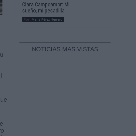
Clara Campoamor: Mi
sueño, mi pesadilla
Por
María Pérez Herrero
NOTICIAS MAS VISTAS
su
l
que
de
ro