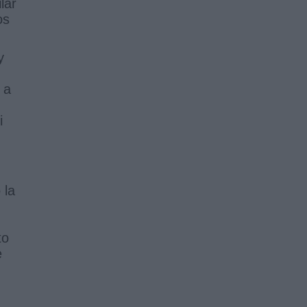
lar
os
y
a
i
 la
to
e