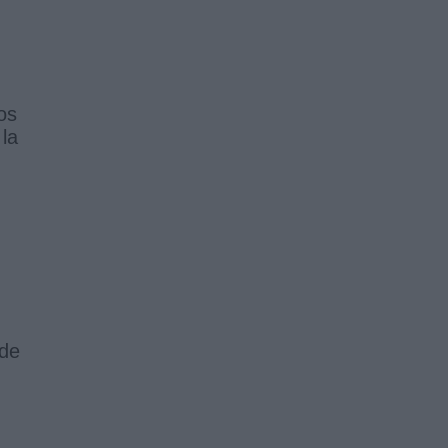
os
 la
 de