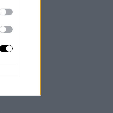
de
ra
eso
de
o