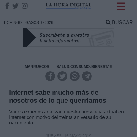
INFORMACION SOBRE LA
PROTECCIÓN DE TUS
BUSCAR
DOMINGO, 09 AGOSTO 2026
DATOS
Responsable:
Finalidad:
|
MARRUECOS
SALUD,CONSUMO, BIENESTAR
Datos tratados:
Internet sabe mucho más de
nosotros de lo que querríamos
Legitimación:
Varios expertos analizan nuestra presencia actual en
Internet con motivo del treinta aniversario de su
nacimiento.
Destinatarios:
JUEVES, 16 MAYO 2019