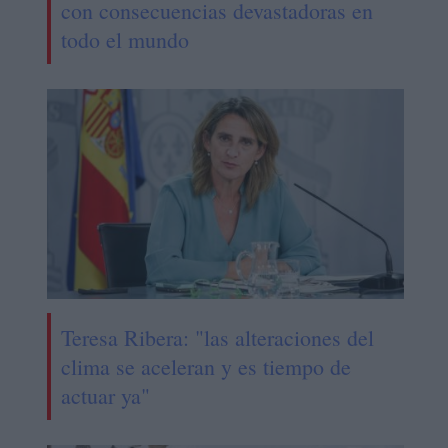
con consecuencias devastadoras en
todo el mundo
Teresa Ribera: "las alteraciones del
clima se aceleran y es tiempo de
actuar ya"