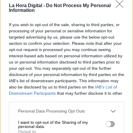
Por
Álvaro Frutos Rosado y Gabinete
La Hora Digital -
Do Not Process My Personal
Information
Geopolítica de Crisis
If you wish to opt-out of the sale, sharing to third parties, or
Reconquista leonesa
processing of your personal or sensitive information for
Por
Carlos Miranda
targeted advertising by us, please use the below opt-out
section to confirm your selection. Please note that after your
opt-out request is processed you may continue seeing
Clara Campoamor: Mi sueño,
interest-based ads based on personal information utilized by
mi pesadilla
us or personal information disclosed to third parties prior to
Por
María Pérez Herrero
your opt-out. You may separately opt-out of the further
disclosure of your personal information by third parties on the
IAB’s list of downstream participants. This information may
also be disclosed by us to third parties on the
IAB’s List of
Downstream Participants
that may further disclose it to other
NOTICIAS MAS VISTAS
third parties.
Personal Data Processing Opt Outs
I want to opt-out of the Sharing of my
personal data.
|
MARRUECOS
SALUD,CONSUMO, BIENESTAR
Opted In