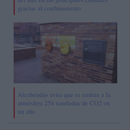
gracias al confinamiento
Alcobendas evita que se emitan a la
atmósfera 254 toneladas de CO2 en
un año