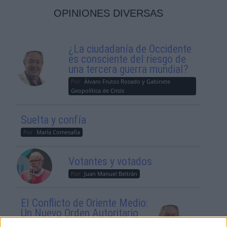
OPINIONES DIVERSAS
¿La ciudadanía de Occidente
es consciente del riesgo de
una tercera guerra mundial?
Por
Álvaro Frutos Rosado y Gabinete
Geopolítica de Crisis
Suelta y confía
Por
María Comesaña
Votantes y votados
Por
Juan Manuel Beltrán
El Conflicto de Oriente Medio:
Un Nuevo Orden Autoritario
en Construcción