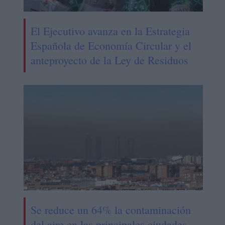
El Ejecutivo avanza en la Estrategia
Española de Economía Circular y el
anteproyecto de la Ley de Residuos
Se reduce un 64% la contaminación
del aire en las principales ciudades