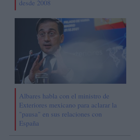
desde 2008
Albares habla con el ministro de
Exteriores mexicano para aclarar la
"pausa" en sus relaciones con
España