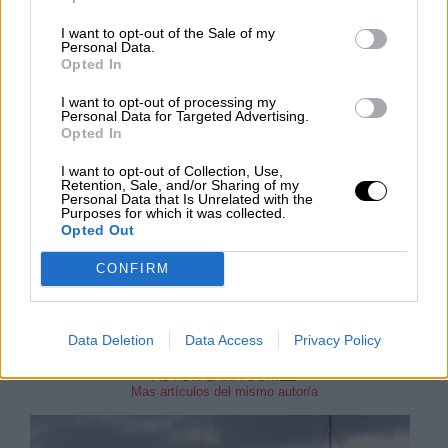
I want to opt-out of the Sale of my
Personal Data.
Opted In
El Observatorio de Izaña registra
niveles de CO2 nunca antes
I want to opt-out of processing my
Personal Data for Targeted Advertising.
registrados desde que el ser humano
Opted In
habita la Tierra
I want to opt-out of Collection, Use,
Retention, Sale, and/or Sharing of my
Durante el pasado mes de abril, el
Observatorio de
Personal Data that Is Unrelated with the
Purposes for which it was collected.
Vigilancia Atmosférica Global
de Izaña (Tenerife),
Opted Out
dependiente de la Agencia Estatal de Meteorología,
ha detectado un
nivel récord de la media diaria de
dióxido de carbono
(CO2), que superaba el umbral
CONFIRM
de 415 ppm (partes por millón). En concreto, fueron
416.7 ppm el día 18 de abril.
Data Deletion
Data Access
Privacy Policy
MIÉRCOLES, 15 MAYO 2019
AUTOR SARA GÓMEZ
Mas artículos del mismo autor/a