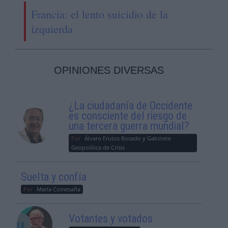
Francia: el lento suicidio de la
izquierda
OPINIONES DIVERSAS
¿La ciudadanía de Occidente
es consciente del riesgo de
una tercera guerra mundial?
Por
Álvaro Frutos Rosado y Gabinete
Geopolítica de Crisis
Suelta y confía
Por
María Comesaña
Votantes y votados