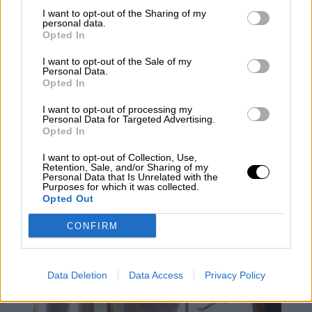
de ninguna naturaleza bajo la excusa de
I want to opt-out of the Sharing of my
personal data.
garantizar la gobernabilidad.
Opted In
El presidente Macri debería recordar una vieja
frase, pronunciada en 1892, por el fundador de
I want to opt-out of the Sale of my
Personal Data.
la Unión Cívica Radical, uno de los partidos
Opted In
que, como mencionáramos, integra la coalición
Cambiemos, el entonces senador Leandro N.
I want to opt-out of processing my
Alem cuando dijo:
“Que se rompa pero que no
Personal Data for Targeted Advertising.
Opted In
se doble”.
I want to opt-out of Collection, Use,
Retention, Sale, and/or Sharing of my
Política internacional
Argentina
Personal Data that Is Unrelated with the
Purposes for which it was collected.
Opted Out
NOTICIAS RELACIONADAS
CONFIRM
Data Deletion
Data Access
Privacy Policy