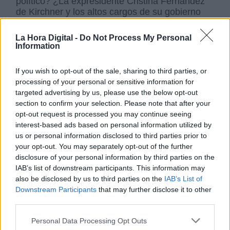
político? ¿La expresidente Cristina Fernández
de Kirchner y los altos cargos de su gobierno
son corruptos y han formado una asociación
ilícita para saquear a la Argentina? O, por el
La Hora Digital -
Do Not Process My Personal
contrario, es una estadista y todos los juicios en
Information
su contra y en contra de sus hijos y
exfuncionarios son fruto de una conspiración.
If you wish to opt-out of the sale, sharing to third parties, or
Debemos pensar que todo lo actuado por la
processing of your personal or sensitive information for
justicia es tan sólo una patraña que esconde
targeted advertising by us, please use the below opt-out
una persecución política por parte del gobierno
section to confirm your selection. Please note that after your
de Macri.
opt-out request is processed you may continue seeing
interest-based ads based on personal information utilized by
No pretendo que en España se entienda esta
us or personal information disclosed to third parties prior to
situación, porqué en Argentina tampoco está
your opt-out. You may separately opt-out of the further
nada clara.
disclosure of your personal information by third parties on the
Con los corruptos, y hay evidencias irrefutables
IAB’s list of downstream participants. This information may
de que los procesados lo son, no se negocia ni
also be disclosed by us to third parties on the
IAB’s List of
se acuerda. La corrupción política es un
Downstream Participants
that may further disclose it to other
problema que compete a la justicia.
third parties.
Un gobierno constitucional no negocia con
Personal Data Processing Opt Outs
delincuentes ni se presta a chantajes políticos