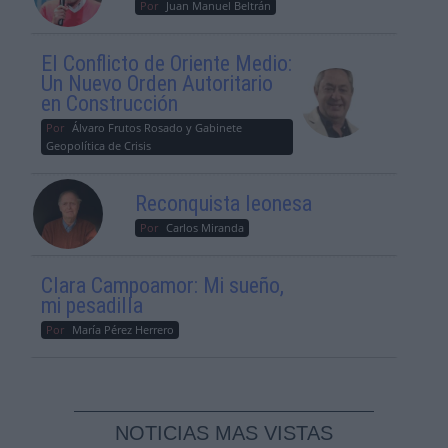
Por
Juan Manuel Beltrán
El Conflicto de Oriente Medio:
Un Nuevo Orden Autoritario
en Construcción
Por
Álvaro Frutos Rosado y Gabinete
Geopolítica de Crisis
Reconquista leonesa
Por
Carlos Miranda
Clara Campoamor: Mi sueño,
mi pesadilla
Por
María Pérez Herrero
NOTICIAS MAS VISTAS