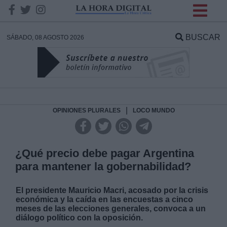
INFORMACION SOBRE LA
PROTECCIÓN DE TUS
BUSCAR
SÁBADO, 08 AGOSTO 2026
DATOS
Responsable:
Finalidad:
|
OPINIONES PLURALES
LOCO MUNDO
Datos tratados:
¿Qué precio debe pagar Argentina
para mantener la gobernabilidad?
Legitimación:
El presidente Mauricio Macri, acosado por la crisis
económica y la caída en las encuestas a cinco
Destinatarios:
meses de las elecciones generales, convoca a un
diálogo político con la oposición.