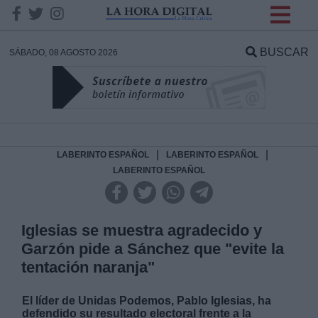
INFORMACION SOBRE LA
PROTECCIÓN DE TUS
BUSCAR
SÁBADO, 08 AGOSTO 2026
DATOS
Responsable:
Finalidad:
|
|
LABERINTO ESPAÑOL
LABERINTO ESPAÑOL
LABERINTO ESPAÑOL
Datos tratados:
Iglesias se muestra agradecido y
Garzón pide a Sánchez que "evite la
Legitimación:
tentación naranja"
Destinatarios:
El líder de Unidas Podemos, Pablo Iglesias, ha
defendido su resultado electoral frente a la