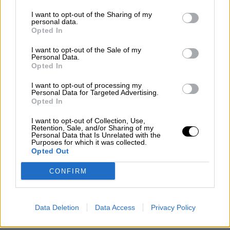
I want to opt-out of the Sharing of my
personal data.
Podemos e Izquierda Unida no
Opted In
asisten a los actos de la OTAN
I want to opt-out of the Sale of my
Personal Data.
Opted In
I want to opt-out of processing my
Personal Data for Targeted Advertising.
Opted In
I want to opt-out of Collection, Use,
Retention, Sale, and/or Sharing of my
Personal Data that Is Unrelated with the
Purposes for which it was collected.
Opted Out
CONFIRM
Unidas Podemos se mueve con
Data Deletion
Data Access
Privacy Policy
prudencia ante el `Sumar´de Díaz