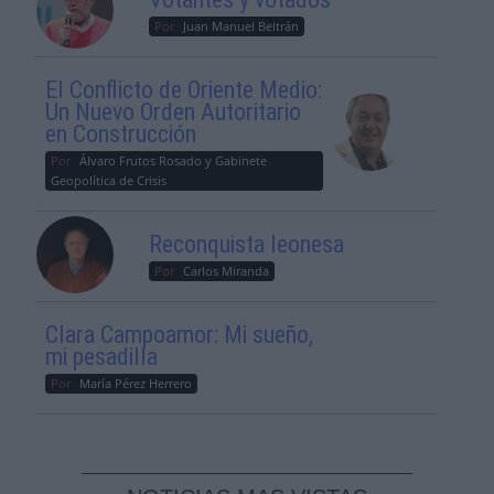
Por
Juan Manuel Beltrán
El Conflicto de Oriente Medio:
Un Nuevo Orden Autoritario
en Construcción
Por
Álvaro Frutos Rosado y Gabinete
Geopolítica de Crisis
Reconquista leonesa
Por
Carlos Miranda
Clara Campoamor: Mi sueño,
mi pesadilla
Por
María Pérez Herrero