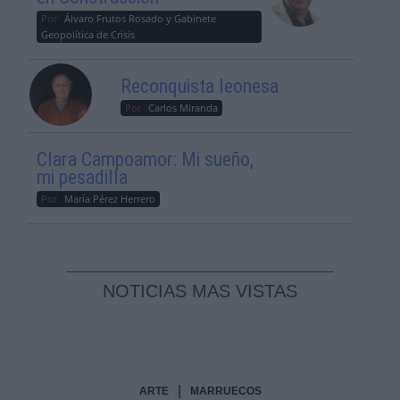
Por
Álvaro Frutos Rosado y Gabinete
Geopolítica de Crisis
Reconquista leonesa
Por
Carlos Miranda
Clara Campoamor: Mi sueño,
mi pesadilla
Por
María Pérez Herrero
NOTICIAS MAS VISTAS
|
ARTE
MARRUECOS