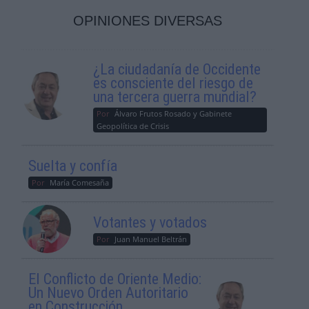
OPINIONES DIVERSAS
¿La ciudadanía de Occidente
es consciente del riesgo de
una tercera guerra mundial?
Por
Álvaro Frutos Rosado y Gabinete
Geopolítica de Crisis
Suelta y confía
Por
María Comesaña
Votantes y votados
Por
Juan Manuel Beltrán
El Conflicto de Oriente Medio:
Un Nuevo Orden Autoritario
en Construcción