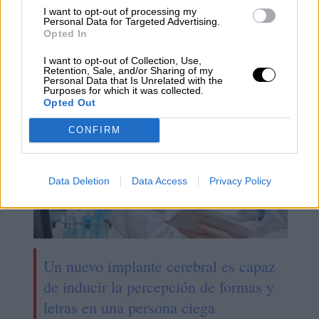
Spain Neurotech, el nuevo espacio
I want to opt-out of processing my
Personal Data for Targeted Advertising.
para la innovación española en
Opted In
neurotecnología
I want to opt-out of Collection, Use,
Retention, Sale, and/or Sharing of my
Personal Data that Is Unrelated with the
Purposes for which it was collected.
Opted Out
CONFIRM
Data Deletion
Data Access
Privacy Policy
Un nuevo implante cerebral es capaz
de inducir la percepción de formas y
letras en una persona ciega