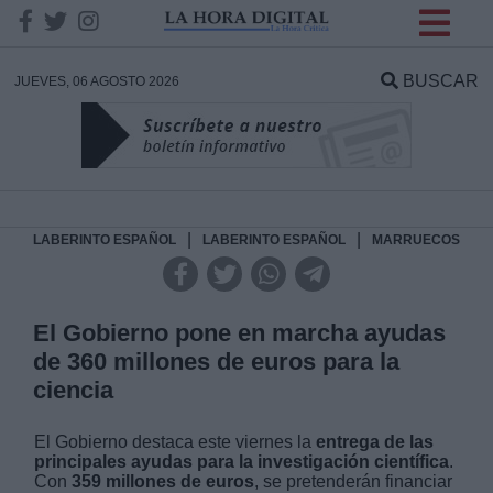
INFORMACION SOBRE LA
PROTECCIÓN DE TUS
BUSCAR
JUEVES, 06 AGOSTO 2026
DATOS
Responsable:
Finalidad:
|
|
LABERINTO ESPAÑOL
LABERINTO ESPAÑOL
MARRUECOS
Datos tratados:
El Gobierno pone en marcha ayudas
de 360 millones de euros para la
ciencia
Legitimación:
El Gobierno destaca este viernes la
entrega de las
Destinatarios:
principales ayudas para la investigación
científica
.
Con
359 millones de euros
, se pretenderán financiar