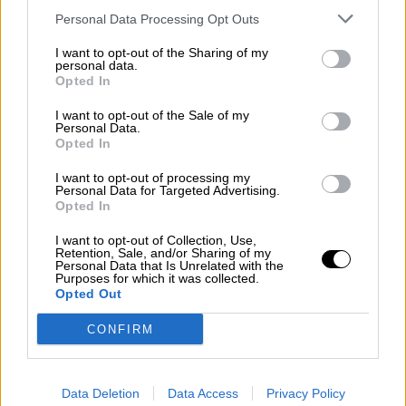
Personal Data Processing Opt Outs
I want to opt-out of the Sharing of my
personal data.
|
ARTE
SALUD,CONSUMO, BIENESTAR
Opted In
I want to opt-out of the Sale of my
Personal Data.
Opted In
Un 33% de alumnos no finalizan su
carrera universitaria
I want to opt-out of processing my
Personal Data for Targeted Advertising.
Opted In
Según la nueva edición del informe U-Ranking
2019, elaborado conjuntamente por la Fundación
I want to opt-out of Collection, Use,
BBVA y el Instituto Valenciano de Investigaciones
Retention, Sale, and/or Sharing of my
Personal Data that Is Unrelated with the
Econoómicas (Ivie), y que analiza el rendimiento
Purposes for which it was collected.
de las universidades españolas y el nivel de
Opted Out
abandono de los estudios, España se encuentra
entre los países que menos aprovecha el esfuerzo
CONFIRM
público y privado realizado en educación superior.
JUEVES, 25 ABRIL 2019
Data Deletion
Data Access
Privacy Policy
AUTOR SARA GÓMEZ