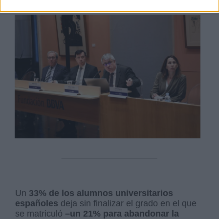
Mas artículos del mismo autor/a
Un
33% de los alumnos universitarios
españoles
deja sin finalizar el grado en el que
se matriculó
–un 21% para abandonar la