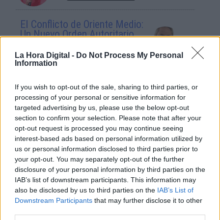
El Conflicto de Oriente Medio:
Un Nuevo Orden Autoritario
en Construcción
La Hora Digital -
Do Not Process My Personal
Por
Álvaro Frutos Rosado y Gabinete
Information
Geopolítica de Crisis
If you wish to opt-out of the sale, sharing to third parties, or
Reconquista leonesa
processing of your personal or sensitive information for
Por
Carlos Miranda
targeted advertising by us, please use the below opt-out
section to confirm your selection. Please note that after your
opt-out request is processed you may continue seeing
Clara Campoamor: Mi sueño,
interest-based ads based on personal information utilized by
mi pesadilla
us or personal information disclosed to third parties prior to
Por
María Pérez Herrero
your opt-out. You may separately opt-out of the further
disclosure of your personal information by third parties on the
IAB’s list of downstream participants. This information may
also be disclosed by us to third parties on the
IAB’s List of
Downstream Participants
that may further disclose it to other
NOTICIAS MAS VISTAS
third parties.