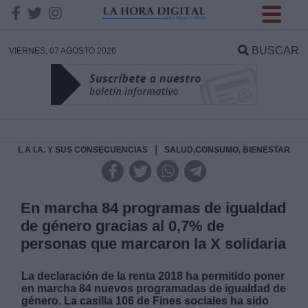
INFORMACION SOBRE LA
PROTECCIÓN DE TUS
BUSCAR
VIERNES, 07 AGOSTO 2026
DATOS
Responsable:
Finalidad:
|
L A I.A. Y SUS CONSECUENCIAS
SALUD,CONSUMO, BIENESTAR
Datos tratados:
En marcha 84 programas de igualdad
de género gracias al 0,7% de
personas que marcaron la X solidaria
Legitimación:
La declaración de la renta 2018 ha permitido poner
Destinatarios:
en marcha 84 nuevos programadas de igualdad de
género. La casilla 106 de Fines sociales ha sido