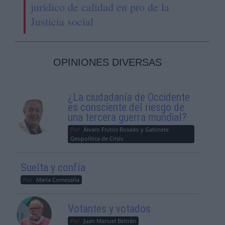
jurídico de calidad en pro de la
Justicia social
OPINIONES DIVERSAS
¿La ciudadanía de Occidente
es consciente del riesgo de
una tercera guerra mundial?
Por
Álvaro Frutos Rosado y Gabinete
Geopolítica de Crisis
Suelta y confía
Por
María Comesaña
Votantes y votados
Por
Juan Manuel Beltrán