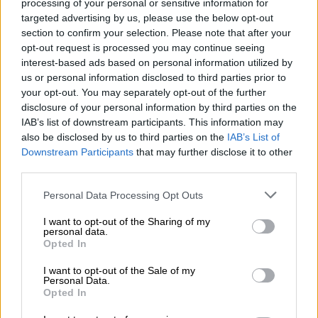
processing of your personal or sensitive information for
dentro”.
targeted advertising by us, please use the below opt-out
section to confirm your selection. Please note that after your
Para finalizar, el debate a tratado también la
opt-out request is processed you may continue seeing
nueva directiva europea del copyright
,
interest-based ads based on personal information utilized by
aprobada el pasado marzo y que en la próxima
us or personal information disclosed to third parties prior to
legislación deberá trasponerse a la normativa
your opt-out. You may separately opt-out of the further
española.
Unidas Podemos se mostró
disclosure of your personal information by third parties on the
contraria
a la medida, coincidiendo con lo
IAB’s list of downstream participants. This information may
votado por su grupo en Bruselas. A su juicio,
also be disclosed by us to third parties on the
IAB’s List of
tiene herramientas para la “censura preventiva”
Downstream Participants
that may further disclose it to other
por parte de las multinacionales.
third parties.
Sin embargo, el resto de partidos la han
valorado positivamente, considerando que los
Personal Data Processing Opt Outs
derechos de los autores estarán así “blindados”
con una nueva ley.
I want to opt-out of the Sharing of my
personal data.
En cuanto a la piratería, PSOE y Unidas
Opted In
Podemos han mostrado sus
dudas hacia la
I want to opt-out of the Sale of my
agilidad y actuación
que podría aportar una
Personal Data.
fiscalía especializada, como proponen PP y
Opted In
Ciudadanos. Se habló de una mayor rapidez a