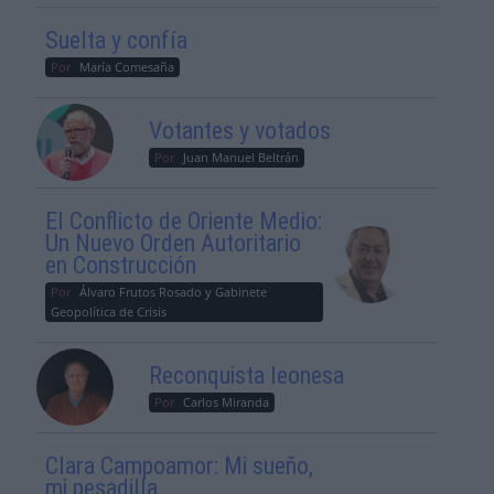
Suelta y confía
Por
María Comesaña
Votantes y votados
Por
Juan Manuel Beltrán
El Conflicto de Oriente Medio:
Un Nuevo Orden Autoritario
en Construcción
Por
Álvaro Frutos Rosado y Gabinete
Geopolítica de Crisis
Reconquista leonesa
Por
Carlos Miranda
Clara Campoamor: Mi sueño,
mi pesadilla