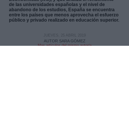
de las universidades españolas y el nivel de
abandono de los estudios, España se encuentra
entre los países que menos aprovecha el esfuerzo
público y privado realizado en educación superior.
JUEVES, 25 ABRIL 2019
AUTOR SARA GÓMEZ
Mas artículos del mismo autor/a