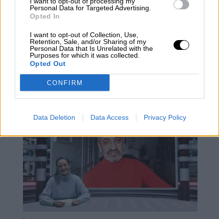
la hora de detectar y condenar casos como el
I want to opt-out of processing my
Personal Data for Targeted Advertising.
de ‘seriesyonkis’, sin embargo, los socialistas
Opted In
piensan que con una oficina sería suficiente y
los morados que la idea está “un poco
I want to opt-out of Collection, Use,
deslavazada”.
Retention, Sale, and/or Sharing of my
Personal Data that Is Unrelated with the
Purposes for which it was collected.
Opted Out
artistas
Cultura
ley de propiedad intelectual
jubilación
CONFIRM
NOTICIAS RELACIONADAS
Data Deletion
Data Access
Privacy Policy