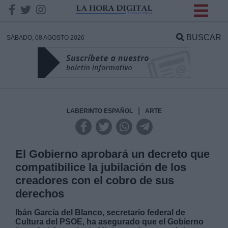
INFORMACION SOBRE LA
PROTECCIÓN DE TUS
BUSCAR
SÁBADO, 08 AGOSTO 2026
DATOS
Responsable:
Finalidad:
|
LABERINTO ESPAÑOL
ARTE
Datos tratados:
El Gobierno aprobará un decreto que
compatibilice la jubilación de los
creadores con el cobro de sus
Legitimación:
derechos
Destinatarios:
Ibán García del Blanco, secretario federal de
Cultura del PSOE, ha asegurado que el Gobierno