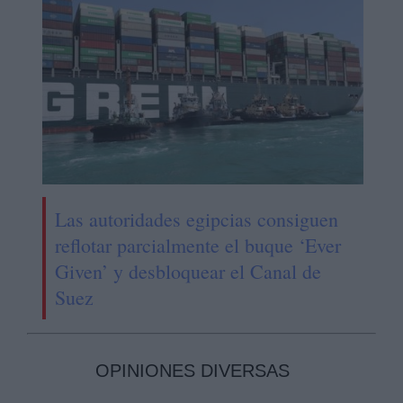
Las autoridades egipcias consiguen
reflotar parcialmente el buque ‘Ever
Given’ y desbloquear el Canal de
Suez
OPINIONES DIVERSAS