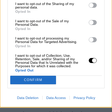
I want to opt-out of the Sharing of my
Reconquista leonesa
personal data.
Opted In
Por
Carlos Miranda
I want to opt-out of the Sale of my
Personal Data.
Clara Campoamor: Mi sueño,
Opted In
mi pesadilla
I want to opt-out of processing my
Por
María Pérez Herrero
Personal Data for Targeted Advertising.
Opted In
I want to opt-out of Collection, Use,
Retention, Sale, and/or Sharing of my
Personal Data that Is Unrelated with the
NOTICIAS MAS VISTAS
Purposes for which it was collected.
Opted Out
CONFIRM
SALUD,CONSUMO, BIENESTAR
Data Deletion
Data Access
Privacy Policy