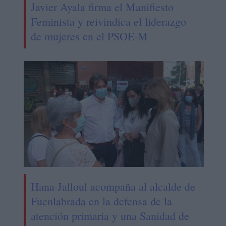
Javier Ayala firma el Manifiesto
Feminista y reivindica el liderazgo
de mujeres en el PSOE-M
Hana Jalloul acompaña al alcalde de
Fuenlabrada en la defensa de la
atención primaria y una Sanidad de