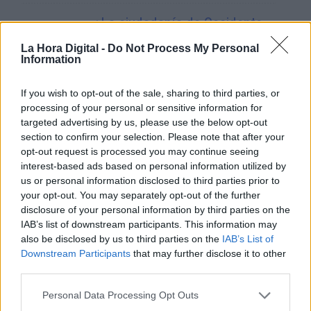
¿La ciudadanía de Occidente
es consciente del riesgo de
La Hora Digital -
Do Not Process My Personal
una tercera guerra mundial?
Information
Por
Álvaro Frutos Rosado y Gabinete
Geopolítica de Crisis
If you wish to opt-out of the sale, sharing to third parties, or
processing of your personal or sensitive information for
Suelta y confía
targeted advertising by us, please use the below opt-out
section to confirm your selection. Please note that after your
Por
María Comesaña
opt-out request is processed you may continue seeing
interest-based ads based on personal information utilized by
Votantes y votados
us or personal information disclosed to third parties prior to
Por
Juan Manuel Beltrán
your opt-out. You may separately opt-out of the further
disclosure of your personal information by third parties on the
IAB’s list of downstream participants. This information may
El Conflicto de Oriente Medio:
also be disclosed by us to third parties on the
IAB’s List of
Un Nuevo Orden Autoritario
Downstream Participants
that may further disclose it to other
en Construcción
third parties.
Por
Álvaro Frutos Rosado y Gabinete
Geopolítica de Crisis
Personal Data Processing Opt Outs