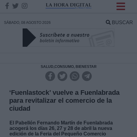
INFORMACION SOBRE LA
PROTECCIÓN DE TUS
BUSCAR
SÁBADO, 08 AGOSTO 2026
DATOS
Responsable:
Finalidad:
SALUD,CONSUMO, BIENESTAR
Datos tratados:
‘Fuenlastock’ vuelve a Fuenlabrada
para revitalizar el comercio de la
ciudad
Legitimación:
El Pabellón Fernando Martín de Fuenlabrada
Destinatarios:
acogerá los días 26, 27 y 28 de abril la nueva
edición de la Feria del Pequeño Comercio