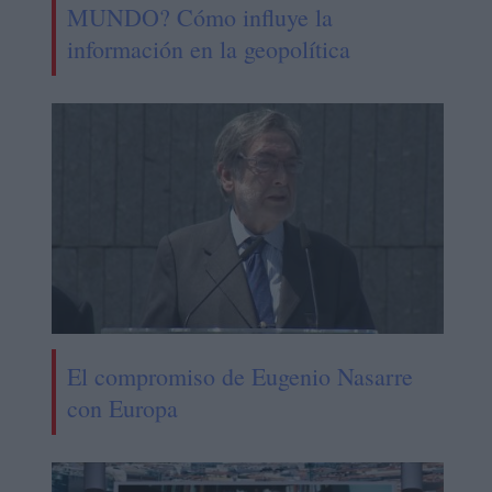
MUNDO? Cómo influye la
información en la geopolítica
El compromiso de Eugenio Nasarre
con Europa