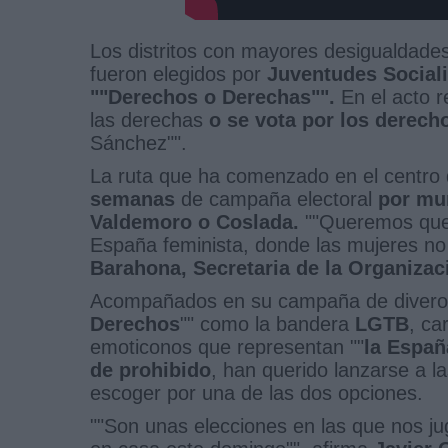
Los distritos con mayores desigualdades
fueron elegidos por
Juventudes Social
""Derechos o Derechas"".
En el acto r
las derechas
o se vota por los derec
Sánchez"".
La ruta que ha comenzado en el centro d
semanas
de campaña electoral
por mun
Valdemoro o Coslada.
""Queremos que e
España feminista, donde las mujeres n
Barahona, Secretaria de la Organizac
Acompañados en su campaña de diver
Derechos
"" como la bandera
LGTB
, ca
emoticonos que representan ""
la Españ
de prohibido
, han querido lanzarse a la
escoger por una de las dos opciones.
""Son unas elecciones en las que nos j