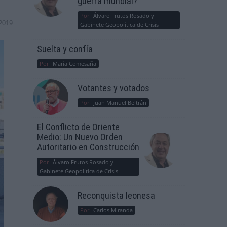
guerra mundial?
Por
Álvaro Frutos Rosado y
2019
Gabinete Geopolítica de Crisis
Suelta y confía
Por
María Comesaña
Votantes y votados
Por
Juan Manuel Beltrán
El Conflicto de Oriente
Medio: Un Nuevo Orden
Autoritario en Construcción
Por
Álvaro Frutos Rosado y
Gabinete Geopolítica de Crisis
Reconquista leonesa
Por
Carlos Miranda