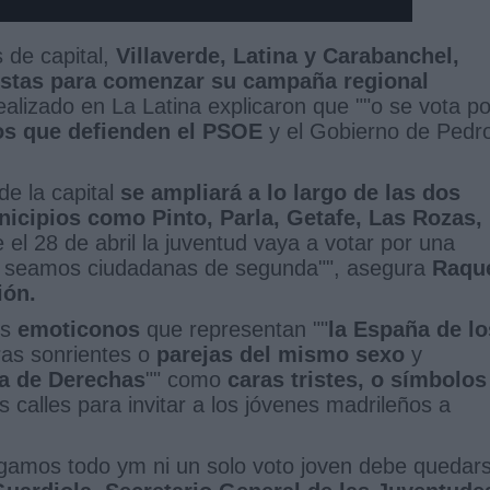
 de capital,
Villaverde, Latina y Carabanchel,
istas para comenzar su campaña regional
ealizado en La Latina explicaron que ""o se vota po
hos que defienden el PSOE
y el Gobierno de Pedr
e la capital
se ampliará a lo largo de las dos
icipios como Pinto, Parla, Getafe, Las Rozas,
l 28 de abril la juventud vaya a votar por una
o seamos ciudadanas de segunda"", asegura
Raqu
ión.
os
emoticonos
que representan ""
la España de lo
ras sonrientes o
parejas del mismo sexo
y
a de Derechas
"" como
caras tristes, o símbolos
s calles para invitar a los jóvenes madrileños a
ugamos todo ym ni un solo voto joven debe quedar