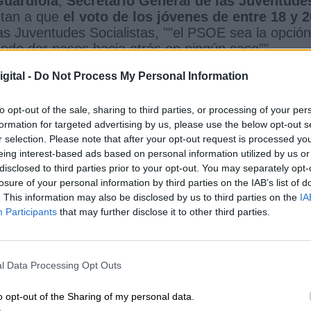
Guardiola
,
Secretario General de las Juventude
ntan a que
el voto de los jóvenes de entre 18 y 2
s Juventudes Socialistas, ""el PSOE sea la opción
ede dar pasos hacia atrás en ningún caso"".
gital -
Do Not Process My Personal Information
tas de Madrid
Derechos o derechas
to opt-out of the sale, sharing to third parties, or processing of your per
formation for targeted advertising by us, please use the below opt-out s
CIAS RELACIONADAS
r selection. Please note that after your opt-out request is processed y
eing interest-based ads based on personal information utilized by us or
disclosed to third parties prior to your opt-out. You may separately opt-
losure of your personal information by third parties on the IAB’s list of
. This information may also be disclosed by us to third parties on the
IA
Participants
that may further disclose it to other third parties.
l Data Processing Opt Outs
o opt-out of the Sharing of my personal data.