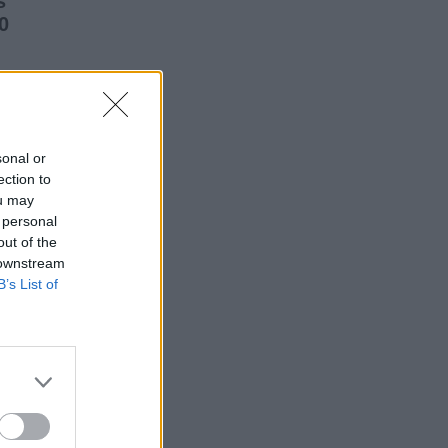
s
0
sonal or
ection to
ou may
 personal
out of the
 downstream
B’s List of