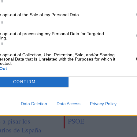
In
ere
Operación Chamartín, "licencia para
especular"
o opt-out of the Sale of my Personal Data.
In
to opt-out of processing my Personal Data for Targeted
ing.
In
o opt-out of Collection, Use, Retention, Sale, and/or Sharing
ersonal Data that Is Unrelated with the Purposes for which it
lected.
Out
CONFIRM
 brillantes y boas
María Jesús Montero ser
Data Deletion
Data Access
Privacy Policy
das: Harry Styles
la nueva "número 2" del
 a pisar los
PSOE
arios de España