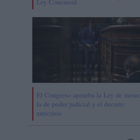
Ley Concursal
El Congreso aprueba la Ley de memo
la de poder judicial y el decreto
anticrisis