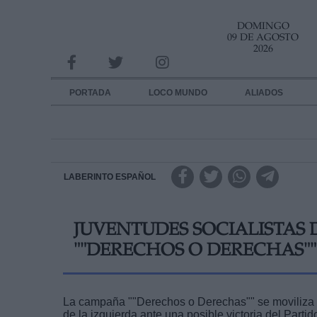
DOMINGO
INFORMACION SOBRE LA PROTECCIÓN DE TUS DATOS
09 DE AGOSTO
2026
Responsable:
Finalidad:
PORTADA
LOCO MUNDO
ALIADOS
Datos tratados:
Legitimación:
Destinatarios:
LABERINTO ESPAÑOL
Derechos:
JUVENTUDES SOCIALISTAS
link
""DERECHOS O DERECHAS""
Información adicional
link
La campaña ""Derechos o Derechas"" se moviliza en
de la izquierda ante una posible victoria del Partid