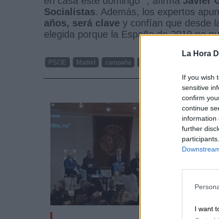
en casa este domingo"", afirma
Javier 
Socialistas
. Además, los expertos apu
años, será clave
y confían que desde la
elegida porque la España de 2019 no pu
La Hora Di
PSOE
Madrid
campaña
28A
Juventudes Socialis
If you wish 
sensitive in
NOTI
confirm you
continue se
information 
further disc
participants
Downstream 
Persona
I want t