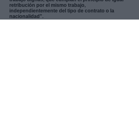
retribución por el mismo trabajo,
independientemente del tipo de contrato o la
nacionalidad".
VIERNES, 12 ABRIL 2019
AUTOR LA HORA DIGITAL
Mas artículos del mismo autor/a