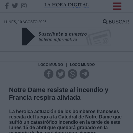
INFORMACION SOBRE LA
PROTECCIÓN DE TUS
BUSCAR
LUNES, 10 AGOSTO 2026
DATOS
Responsable:
Finalidad:
|
LOCO MUNDO
LOCO MUNDO
Datos tratados:
Notre Dame resiste al incendio y
Francia respira aliviada
Legitimación:
La heroica actuación de los bomberos franceses
rescata del fuego a la Catedral de Notre Dame que
Destinatarios:
sufrió un catastrófico incendio en la tarde de este
lunes 15 de abril que quedará grabado en la
memoria de los parisinos para siempre.