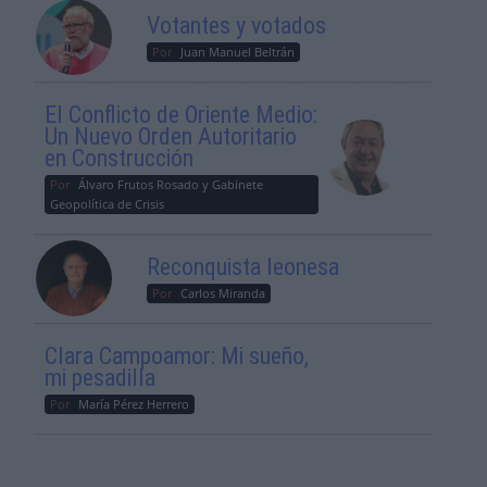
Votantes y votados
Por
Juan Manuel Beltrán
El Conflicto de Oriente Medio:
Un Nuevo Orden Autoritario
en Construcción
Por
Álvaro Frutos Rosado y Gabinete
Geopolítica de Crisis
Reconquista leonesa
Por
Carlos Miranda
Clara Campoamor: Mi sueño,
mi pesadilla
Por
María Pérez Herrero