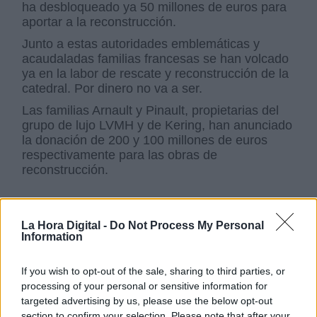
ha desbloqueado ya 50 millones de euros para
aportar a la reconstrucción.
Junto a estas autoridades emblemáticas y
acaudaladas familias francesas se han volcado
ya en la labor de rescate y reconstrucción de la
catedral. Por dinero no va a ser.
Las familias Arnault y Pinault, propietarias del
grupo de lujo LVMH y de Kering, han anunciado
la donación de 200 y 100 millones de euros
respectivamente para las obras de
reconstrucción.
La Hora Digital -
Do Not Process My Personal
Information
If you wish to opt-out of the sale, sharing to third parties, or
processing of your personal or sensitive information for
targeted advertising by us, please use the below opt-out
section to confirm your selection. Please note that after your