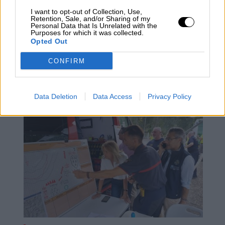
I want to opt-out of Collection, Use,
Retention, Sale, and/or Sharing of my
Personal Data that Is Unrelated with the
Purposes for which it was collected.
Macron sigue perdiendo apoyos en
Opted Out
las elecciones con menos
CONFIRM
participación de la historia de
Francia
Data Deletion
Data Access
Privacy Policy