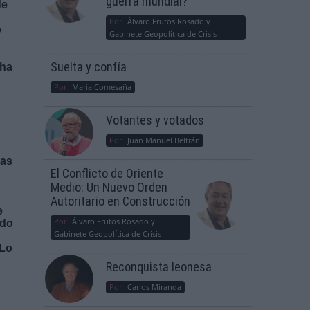
guerra mundial?
de
Por
Álvaro Frutos Rosado y
o
Gabinete Geopolítica de Crisis
Suelta y confía
 ha
Por
María Comesaña
Votantes y votados
Por
Juan Manuel Beltrán
ias
El Conflicto de Oriente
Medio: Un Nuevo Orden
Autoritario en Construcción
e
Por
Álvaro Frutos Rosado y
ado
Gabinete Geopolítica de Crisis
 Lo
Reconquista leonesa
Por
Carlos Miranda