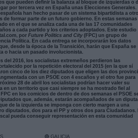
s que pueden definir la balanza al bloque de izquierdas o 
ugar por tercera vez en España unas Elecciones Generales.
 española han hecho pasar de un sistema bipartidista a otr
es de formar parte de un futuro gobierno. En estas semanas
lado en el que se analiza cada una de las 17 comunidades
ños a cada partido y los criterios adoptados. Este estudio
tal.com, por
Future Politics and City
(FPC) un grupo de
ncia Política. En cada entrega se incorporarán los datos
que, desde la época de la Transición, harán que España se
ta o hacia un pasado involucionista.
del 2016, los socialistas extremeños perdieron las
alecido por la repetición electoral del 2015 (en la que sí
aron cinco de los diez diputados que eligen las dos provinc
rangmentada con un PSOE con 4 escaños y el otro fue para
óximo 28 de abril los socialistas podrían hacer valer su
a en un territorio que casi siempre se ha mostrado fiel al
e FPC en los comicios de dentro de dos semanas el PSOE s
 Diputados que, además, estarán acompañados de un diput
ue de la izquierda se imponga con cierto margen a una
o diputados, dos para el PP y otros dos para Ciudadanos.
Abascal pueda conseguir representación en esta comunidad
AS
🔴
GALICIA