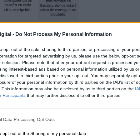
HAZ CLICK EN LA IMAGEN PARA VERLA MÁS GRANDE
gital -
Do Not Process My Personal Information
; float: left;"
tudioElectoralExtremadura2.jpg" alt="" width="331
to opt-out of the sale, sharing to third parties, or processing of your per
electorales a nivel nacional
observamos que, ta
formation for targeted advertising by us, please use the below opt-out s
r selection. Please note that after your opt-out request is processed y
 las del año
2008,
el
Partido Socialista fue la
eing interest-based ads based on personal information utilized by us or
pciones en las que se divide este territorio,
Cácer
disclosed to third parties prior to your opt-out. You may separately opt-
los
diez diputados
que salen de la Comunidad
losure of your personal information by third parties on the IAB’s list of
en Cáceres
) fue equitativo, deparando un
empate
. This information may also be disclosed by us to third parties on the
IA
comicios. Esta tendencia cambió notablemente e
Participants
that may further disclose it to other third parties.
 por la crisis
cedió su l
iderazgo a un Partido
z (la anterior fue en el año 2000) en la
principal
ión del
50,46% de los votos
, lo que se tradujo en 
l Data Processing Opt Outs
ajoz y dos en Cáceres
.
so” popular
, las elecciones celebradas en
o opt-out of the Sharing of my personal data.
isis otro hecho relevante como fue el
fin del