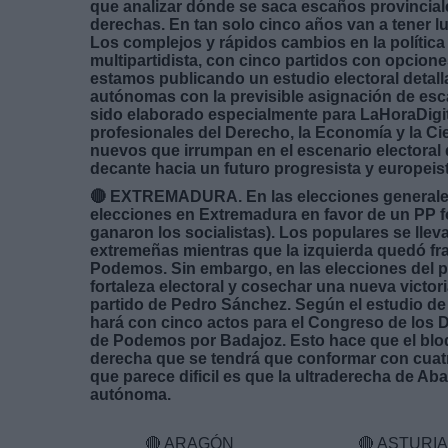
que analizar dónde se saca escaños provinciale
derechas. En tan solo cinco años van a tener l
Los complejos y rápidos cambios en la política
multipartidista, con cinco partidos con opcion
estamos publicando un estudio electoral detal
autónomas con la previsible asignación de esca
sido elaborado especialmente para LaHoraDigi
profesionales del Derecho, la Economía y la Cie
nuevos que irrumpan en el escenario electoral 
decante hacia un futuro progresista y europeis
🔴 EXTREMADURA. En las elecciones generales 
elecciones en Extremadura en favor de un PP fort
ganaron los socialistas). Los populares se llev
extremeñas mientras que la izquierda quedó f
Podemos. Sin embargo, en las elecciones del pr
fortaleza electoral y cosechar una nueva victori
partido de Pedro Sánchez. Según el estudio d
hará con cinco actos para el Congreso de los
de Podemos por Badajoz. Esto hace que el bloq
derecha que se tendrá que conformar con cuatr
que parece dificil es que la ultraderecha de 
autónoma.
🔴
ARAGÓN
🔴
ASTURI