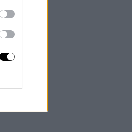
de
o
s
 y
as
es
ro