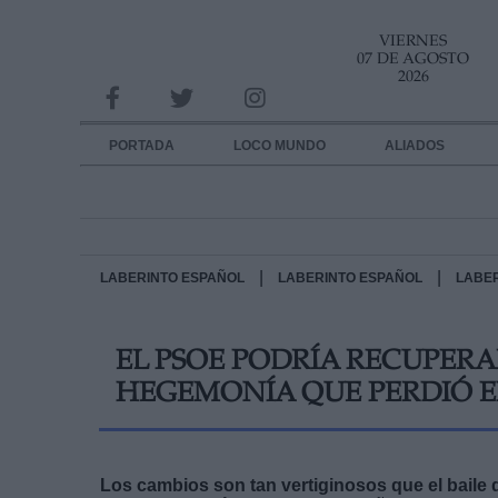
VIERNES
INFORMACION SOBRE LA PROTECCIÓN DE TUS DATOS
07 DE AGOSTO
2026
Responsable:
Finalidad:
PORTADA
LOCO MUNDO
ALIADOS
Datos tratados:
Legitimación:
Destinatarios:
|
|
LABERINTO ESPAÑOL
LABERINTO ESPAÑOL
LABE
Derechos:
EL PSOE PODRÍA RECUPER
link
HEGEMONÍA QUE PERDIÓ E
Información adicional
link
Los cambios son tan vertiginosos que el baile 