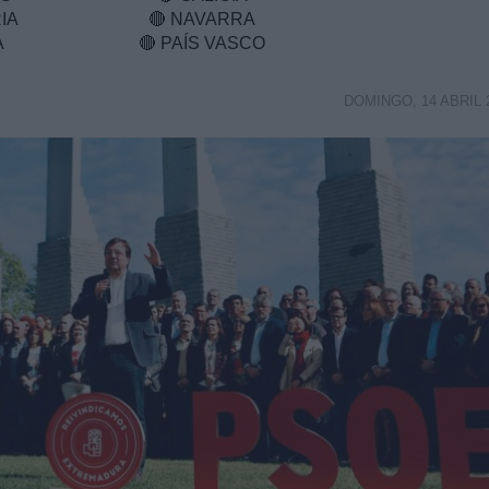
IA
🔴
NAVARRA
A
🔴
PAÍS VASCO
DOMINGO, 14 ABRIL 