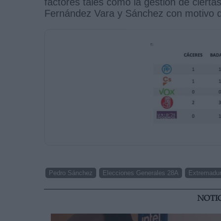
factores tales como la gestión de cierta
Fernández Vara y Sánchez con motivo d
Pedro Sánchez
Elecciones Generales 28A
Extremadu
NOTI