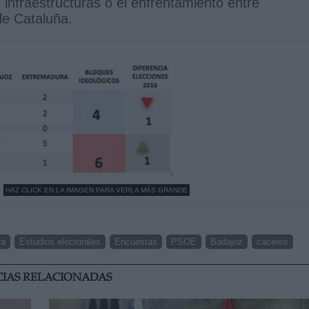
s infraestructuras o el enfrentamiento entre
e Cataluña.
HAZ CLICK EN LA IMAGEN PARA VERLA MÁS GRANDE
ra
Estudios electorales
Encuestas
PSOE
Badajoz
cáceres
CIAS RELACIONADAS