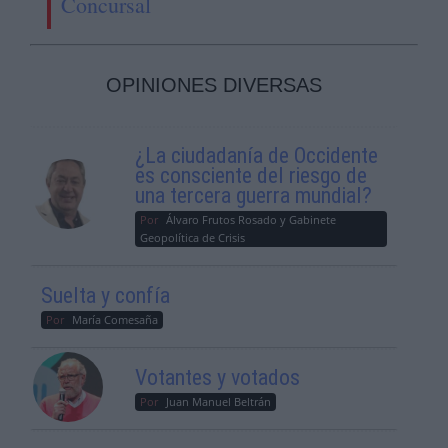
Concursal
OPINIONES DIVERSAS
¿La ciudadanía de Occidente
es consciente del riesgo de
una tercera guerra mundial?
Por
Álvaro Frutos Rosado y Gabinete
Geopolítica de Crisis
Suelta y confía
Por
María Comesaña
Votantes y votados
Por
Juan Manuel Beltrán