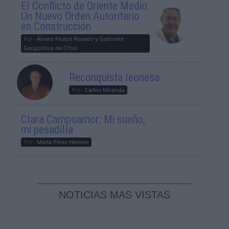
El Conflicto de Oriente Medio:
Un Nuevo Orden Autoritario
en Construcción
Por
Álvaro Frutos Rosado y Gabinete
Geopolítica de Crisis
Reconquista leonesa
Por
Carlos Miranda
Clara Campoamor: Mi sueño,
mi pesadilla
Por
María Pérez Herrero
NOTICIAS MAS VISTAS