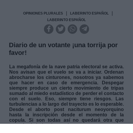
|
|
OPINIONES PLURALES
LABERINTO ESPAÑOL
LABERINTO ESPAÑOL
Diario de un votante ¡una torrija por
favor!
La megafonía de la nave patria electoral se activa.
Nos avisan que el vuelo se va a iniciar. Ordenan
abrocharse los cinturones, nosotros ya sabemos
que hacer en caso de emergencia. Despegar
siempre produce un cierto movimiento de tripas
sumado al miedo estadístico de perder el contacto
con el suelo. Eso, siempre tiene riesgos. Las
turbulencias a lo largo del trayecto es lo esperable.
Desde el aborto post naciturum neoyorquino
hasta la inscripción desde el momento de la
copula. Si son todas así no quedará otra que
recurrir a la bolsa de papel...