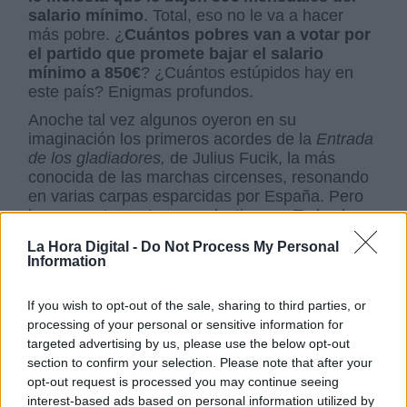
salario mínimo
. Total, eso no le va a hacer
más pobre. ¿
Cuántos pobres van a votar por
el partido que promete bajar el salario
mínimo a 850€
? ¿Cuántos estúpidos hay en
este país? Enigmas profundos.
Anoche tal vez algunos oyeron en su
imaginación los primeros acordes de la
Entrada
de los gladiadores,
de Julius Fucik, la más
conocida de las marchas circenses, resonando
en varias carpas esparcidas por España. Pero
las orquestas entraron a destiempo. Todos los
espectáculos debían empezar a las doce de la
La Hora Digital -
Do Not Process My Personal
noche, pero como la troupe llevaba varios
Information
meses de gira, los seguidores ya no sabían con
certeza dónde estaban ni a qué hora era el
If you wish to opt-out of the sale, sharing to third parties, or
asunto. Total, que solo se emocionaron los
processing of your personal or sensitive information for
incondicionales de las claques. El resto de los
targeted advertising by us, please use the below opt-out
españoles estaba pendiente de su serie favorita
section to confirm your selection. Please note that after your
o del siguiente mensaje de Whatsaap. Total,
opt-out request is processed you may continue seeing
para oír lo mismo de siempre.
Pablo Casado
interest-based ads based on personal information utilized by
cometió el craso error de soltar todos los