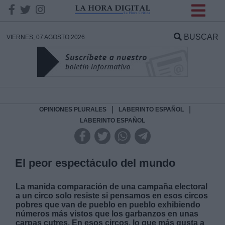
INFORMACION SOBRE LA
PROTECCIÓN DE TUS
BUSCAR
VIERNES, 07 AGOSTO 2026
DATOS
Responsable:
Finalidad:
|
|
OPINIONES PLURALES
LABERINTO ESPAÑOL
LABERINTO ESPAÑOL
Datos tratados:
El peor espectáculo del mundo
Legitimación:
La manida comparación de una campaña electoral
a un circo solo resiste si pensamos en esos circos
pobres que van de pueblo en pueblo exhibiendo
Destinatarios:
números más vistos que los garbanzos en unas
carpas cutres. En esos circos, lo que más gusta a