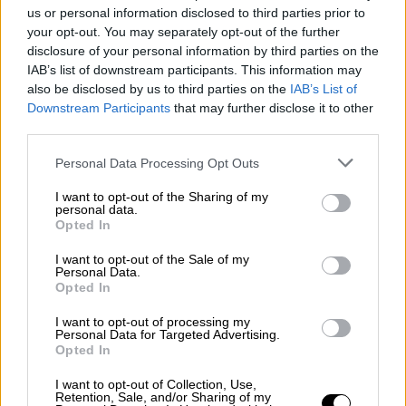
us or personal information disclosed to third parties prior to
insultos posibles contra Pedro Sánchez en
your opt-out. You may separately opt-out of the further
una sola arcada
. Ahora ya solo le queda
disclosure of your personal information by third parties on the
repetir, y la repetición aburre.
Albert Rivera se
IAB’s list of downstream participants. This information may
pasa las noches leyendo y apuntando todo
also be disclosed by us to third parties on the
IAB’s List of
lo que han dicho Casado y Abascal para
Downstream Participants
that may further disclose it to other
hacer un discurso sinérgico
que contenga
third parties.
elementos de los dos entre repeticiones de
Sánchez, Sánchez, Sánchez, hay que sacar a
Personal Data Processing Opt Outs
Sánchez. La obsesión de ese hombre con
Sánchez provocaba al principio la emoción de
I want to opt-out of the Sharing of my
la sospecha, pero la repetición también ha
personal data.
Opted In
acabado aburriendo.
Abascal es el que más
intuición tiene para el espectáculo
. Claro,
I want to opt-out of the Sale of my
que lo tiene fácil.
Sus claques se vuelven
Personal Data.
locas solo con oír España y cabe suponer
Opted In
que quienes le ven por televisión porque ya
tienen cierta edad, se emocionan también
. Y
I want to opt-out of processing my
Personal Data for Targeted Advertising.
aunque repita no aburre. Lleva poco tiempo en
Opted In
el negocio y su estampa y su discurso producen
escalofríos, la sensación inquietante de estar
I want to opt-out of Collection, Use,
viendo y oyendo a un personaje de ultratumba o
Retention, Sale, and/or Sharing of my