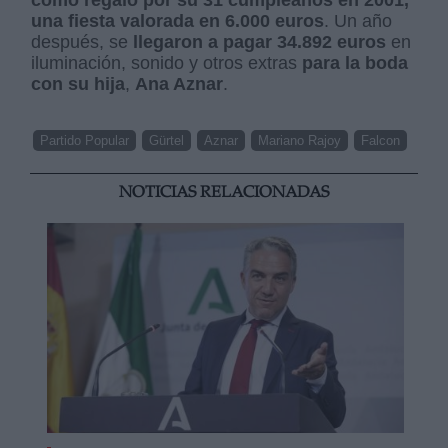
como regalo por su 31 cumpleaños en 2001,
una fiesta valorada en 6.000 euros
. Un año
después, se
llegaron a pagar 34.892 euros
en
iluminación, sonido y otros extras
para la boda
con su hija
,
Ana Aznar
.
Partido Popular
Gürtel
Aznar
Mariano Rajoy
Falcon
NOTICIAS RELACIONADAS