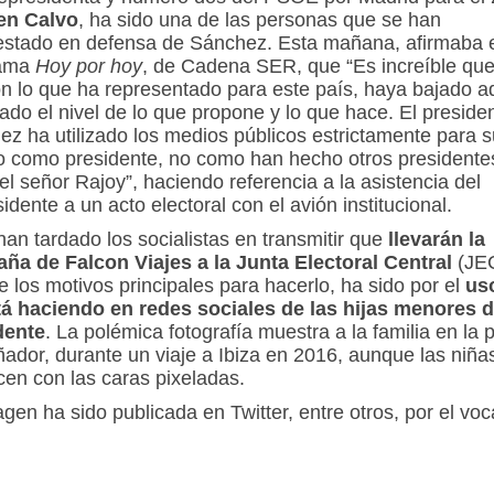
en Calvo
, ha sido una de las personas que se han
estado en defensa de Sánchez. Esta mañana, afirmaba e
rama
Hoy por hoy
, de Cadena SER, que “Es increíble que
on lo que ha representado para este país, haya bajado 
ado el nivel de lo que propone y lo que hace. El preside
z ha utilizado los medios públicos estrictamente para s
jo como presidente, no como han hecho otros presidente
l señor Rajoy”, haciendo referencia a la asistencia del
idente a un acto electoral con el avión institucional.
an tardado los socialistas en transmitir que
llevarán la
ña de Falcon Viajes a la Junta Electoral Central
(JEC
 los motivos principales para hacerlo, ha sido por el
us
tá haciendo en redes sociales de las hijas menores d
dente
. La polémica fotografía muestra a la familia en la 
ador, durante un viaje a Ibiza en 2016, aunque las niña
en con las caras pixeladas.
gen ha sido publicada en Twitter, entre otros, por el voc
 Chamartín (Madrid)
Manuel Jesús Granado
, aunque 
és la ha eliminado. Fuentes del PP afirman que “no se 
 ninguna foto ni del presidente ni de su familia, solo ap