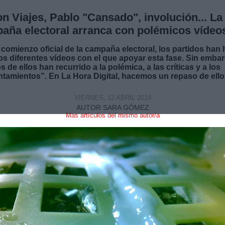
on Viajes, Pablo "Cansado", involución... La
aña electoral arranca con polémicos vídeo
 comienzo oficial de la campaña electoral, los partidos han
os diferentes vídeos con el que apoyar esta fase. Sin emba
 de ellos han recurrido a la polémica, a las críticas y a los
ntamientos”. En La Hora Digital, hacemos un repaso de ello
VIERNES, 12 ABRIL 2019
AUTOR SARA GÓMEZ
Mas artículos del mismo autor/a