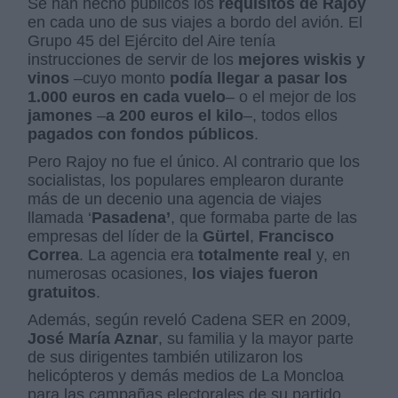
Se han hecho públicos los
requisitos de Rajoy
en cada uno de sus viajes a bordo del avión. El
Grupo 45 del Ejército del Aire tenía
instrucciones de servir de los
mejores wiskis y
vinos
–cuyo monto
podía llegar a pasar los
1.000 euros en cada vuelo
– o el mejor de los
jamones
–
a 200 euros el kilo
–, todos ellos
pagados con fondos públicos
.
Pero Rajoy no fue el único. Al contrario que los
socialistas, los populares emplearon durante
más de un decenio una agencia de viajes
llamada ‘
Pasadena’
, que formaba parte de las
empresas del líder de la
Gürtel
,
Francisco
Correa
. La agencia era
totalmente real
y, en
numerosas ocasiones,
los viajes fueron
gratuitos
.
Además, según reveló Cadena SER en 2009,
José María Aznar
, su familia y la mayor parte
de sus dirigentes también utilizaron los
helicópteros y demás medios de La Moncloa
para las campañas electorales de su partido,