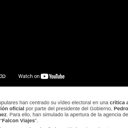
opulares han centrado su vídeo electoral en una
crítica 
ión oficial
por parte del presidente del Gobierno,
Pedr
hez
. Para ello, han simulado la apertura de la agencia d
 “
Falcon Viajes
”.