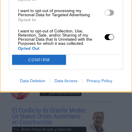
OPINIONES DIVERSAS
I want to opt-out of processing my
Personal Data for Targeted Advertising.
¿La ciudadanía de Occidente
Opted In
es consciente del riesgo de
I want to opt-out of Collection, Use,
una tercera guerra mundial?
Retention, Sale, and/or Sharing of my
Personal Data that Is Unrelated with the
Por
Álvaro Frutos Rosado y Gabinete
Purposes for which it was collected.
Geopolítica de Crisis
Opted Out
CONFIRM
Suelta y confía
Por
María Comesaña
Data Deletion
Data Access
Privacy Policy
Votantes y votados
Por
Juan Manuel Beltrán
El Conflicto de Oriente Medio:
Un Nuevo Orden Autoritario
en Construcción
Por
Álvaro Frutos Rosado y Gabinete