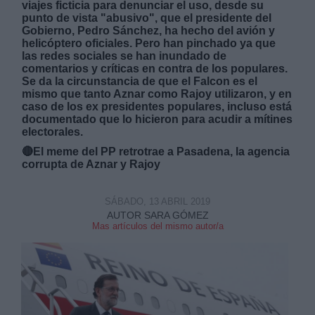
viajes ficticia para denunciar el uso, desde su
punto de vista "abusivo", que el presidente del
Gobierno, Pedro Sánchez, ha hecho del avión y
helicóptero oficiales. Pero han pinchado ya que
Derechos:
las redes sociales se han inundado de
comentarios y críticas en contra de los populares.
Se da la circunstancia de que el Falcon es el
link
mismo que tanto Aznar como Rajoy utilizaron, y en
Información adicional
link
caso de los ex presidentes populares, incluso está
documentado que lo hicieron para acudir a mítines
electorales.
🔴El meme del PP retrotrae a Pasadena, la agencia
corrupta de Aznar y Rajoy
SÁBADO, 13 ABRIL 2019
AUTOR SARA GÓMEZ
Mas artículos del mismo autor/a