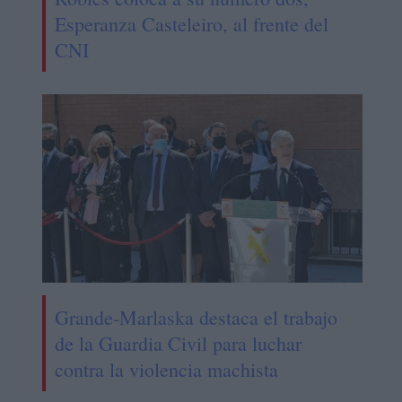
Esperanza Casteleiro, al frente del
CNI
Grande-Marlaska destaca el trabajo
de la Guardia Civil para luchar
contra la violencia machista