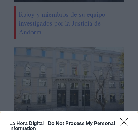
Rajoy y miembros de su equipo
investigados por la Justicia de
Andorra
El PP actúa de forma
La Hora Digital -
Do Not Process My Personal
Information
inconstitucional manteniendo el