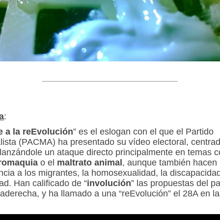
a
:
e a la reEvolución
” es el eslogan con el que el Partido
lista (PACMA) ha presentado su vídeo electoral, centra
 lanzándole un ataque directo principalmente en temas 
romaquia
o el
maltrato animal
, aunque también hacen
ncia a los migrantes, la homosexualidad, la discapacidad
ad. Han calificado de “
involución
” las propuestas del pa
raderecha, y ha llamado a una “reEvolución” el 28A en l
.