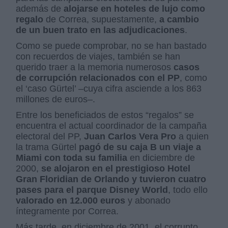
además de
alojarse en hoteles de lujo como
regalo
de Correa, supuestamente,
a cambio
de un buen trato en las adjudicaciones
.
Como se puede comprobar, no se han bastado
con recuerdos de viajes, también se han
querido traer a la memoria numerosos
casos
de corrupción relacionados con el PP
, como
el ‘caso Gürtel’ –cuya cifra asciende a los 863
millones de euros–.
Entre los beneficiados de estos “regalos” se
encuentra el actual coordinador de la campaña
electoral del PP,
Juan Carlos Vera Pro
a quien
la trama Gürtel
pagó de su caja B un viaje a
Miami con toda su familia
en diciembre de
2000,
se alojaron en el prestigioso Hotel
Gran Floridian de Orlando y tuvieron cuatro
pases para el parque Disney World
, todo ello
valorado en 12.000 euros
y abonado
íntegramente por Correa.
Más tarde, en diciembre de 2001, el corrupto