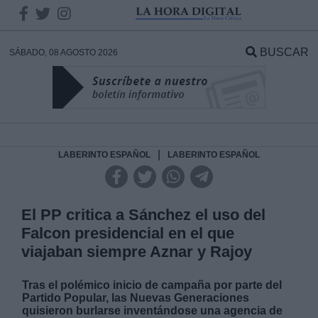
INFORMACION SOBRE LA
PROTECCIÓN DE TUS DATOS
BUSCAR
SÁBADO, 08 AGOSTO 2026
Responsable:
Finalidad:
|
LABERINTO ESPAÑOL
LABERINTO ESPAÑOL
Datos tratados:
El PP critica a Sánchez el uso del
Falcon presidencial en el que
Legitimación:
viajaban siempre Aznar y Rajoy
Destinatarios:
Tras el polémico inicio de campaña por parte del
Partido Popular, las Nuevas Generaciones
quisieron burlarse inventándose una agencia de