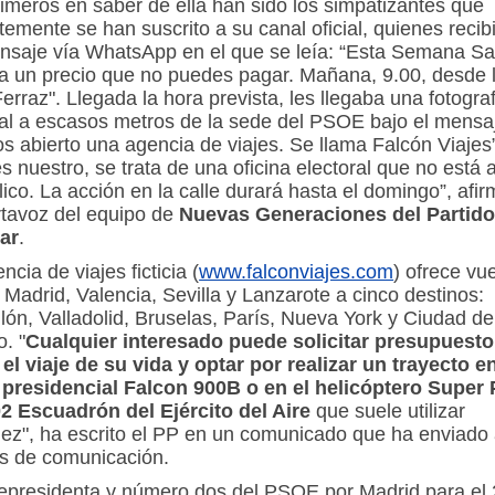
imeros en saber de ella han sido los simpatizantes que
temente se han suscrito a su canal oficial, quienes recib
nsaje vía WhatsApp en el que se leía: “Esta Semana Sa
 a un precio que no puedes pagar. Mañana, 9.00, desde 
Ferraz". Llegada la hora prevista, les llegaba una fotogra
cal a escasos metros de la sede del PSOE bajo el mensa
 abierto una agencia de viajes. Se llama Falcón Viajes”
es nuestro, se trata de una oficina electoral que no está 
lico. La acción en la calle durará hasta el domingo”, afi
rtavoz del equipo de
Nuevas Generaciones del Partid
ar
.
ncia de viajes ficticia (
www.falconviajes.com
) ofrece vu
Madrid, Valencia, Sevilla y Lanzarote a cinco destinos:
lón, Valladolid, Bruselas, París, Nueva York y Ciudad de
. "
Cualquier interesado puede solicitar presupuesto
el viaje de su vida y optar por realizar un trayecto en
 presidencial Falcon 900B o en el helicóptero Super
02 Escuadrón del Ejército del Aire
que suele utilizar
ez", ha escrito el PP en un comunicado que ha enviado 
s de comunicación.
cepresidenta y número dos del PSOE por Madrid para el