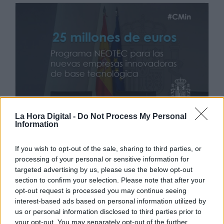
HAZ CLICK EN LA IMAGEN PARA VERLA MÁS GRANDE
La Hora Digital -
Do Not Process My Personal
class="img_ampliable" style="margin: 10px;
Information
float: right;"
src="/fotos/editor/20200/1555083828_ConsejoMinis
If you wish to opt-out of the sale, sharing to third parties, or
04_1_.jpg" alt="" width="301" height="157"
processing of your personal or sensitive information for
/>Por otra parte, se han aprobado ayudas por
targeted advertising by us, please use the below opt-out
una cuantía de
veinte millones de euros para
section to confirm your selection. Please note that after your
afrontar la restauración ambiental de minas
opt-out request is processed you may continue seeing
clausuradas,
de forma que se fomente la
interest-based ads based on personal information utilized by
creación de empleo en las zonas que están
us or personal information disclosed to third parties prior to
sufriendo más esta transformación.
your opt-out. You may separately opt-out of the further