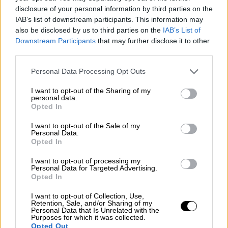
disclosure of your personal information by third parties on the
La ministra de Justicia,
Dolores Delgado, ha
IAB’s list of downstream participants. This information may
informado sobre la ampliación de la plantilla
also be disclosed by us to third parties on the
IAB’s List of
del Ministerio Fiscal y la creación de 75
Downstream Participants
that may further disclose it to other
unidades judiciales
, en el marco del plan de
third parties.
mejora de la Administración de Justicia y para
luchar contra la corrupción. Asimismo, se ha
Personal Data Processing Opt Outs
aprobado la figura del fiscal de sala coordinador,
para personas discapacitadas y mayores que se
I want to opt-out of the Sharing of my
personal data.
puedan puedan encontrar en situación de
Opted In
vulnerabilidad.
I want to opt-out of the Sale of my
Personal Data.
Gobierno
Consejo de Ministros
Pedro Sánchez
PSOE
Opted In
medidas sociales
Viernes Sociales
I want to opt-out of processing my
Personal Data for Targeted Advertising.
NOTICIAS RELACIONADAS
Opted In
I want to opt-out of Collection, Use,
Retention, Sale, and/or Sharing of my
Personal Data that Is Unrelated with the
Purposes for which it was collected.
Opted Out