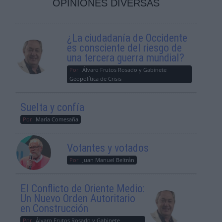
OPINIONES DIVERSAS
¿La ciudadanía de Occidente
es consciente del riesgo de
una tercera guerra mundial?
Por
Álvaro Frutos Rosado y Gabinete
Geopolítica de Crisis
Suelta y confía
Por
María Comesaña
Votantes y votados
Por
Juan Manuel Beltrán
El Conflicto de Oriente Medio:
Un Nuevo Orden Autoritario
en Construcción
Por
Álvaro Frutos Rosado y Gabinete