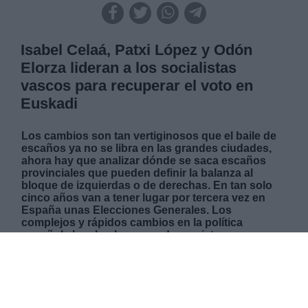
Isabel Celaá, Patxi López y Odón
Elorza lideran a los socialistas
vascos para recuperar el voto en
Euskadi
Los cambios son tan vertiginosos que el baile de
escaños ya no se libra en las grandes ciudades,
ahora hay que analizar dónde se saca escaños
provinciales que pueden definir la balanza al
bloque de izquierdas o de derechas. En tan solo
cinco años van a tener lugar por tercera vez en
España unas Elecciones Generales. Los
complejos y rápidos cambios en la política
española han hecho pasar de un sistema
bipartidista a otro multipartidista, con cinco
partidos con opciones de formar parte de un
futuro gobierno. En estas semanas estamos
publicando un estudio electoral detallado en el
que se analiza cada una de las 17 comunidades