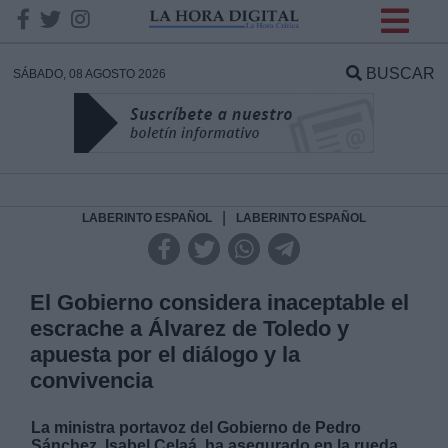
INFORMACION SOBRE LA
PROTECCIÓN DE TUS
BUSCAR
SÁBADO, 08 AGOSTO 2026
DATOS
Responsable:
Finalidad:
|
LABERINTO ESPAÑOL
LABERINTO ESPAÑOL
Datos tratados:
El Gobierno considera inaceptable el
escrache a Álvarez de Toledo y
apuesta por el diálogo y la
Legitimación:
convivencia
Destinatarios:
La ministra portavoz del Gobierno de Pedro
Sánchez, Isabel Celaá, ha asegurado en la rueda