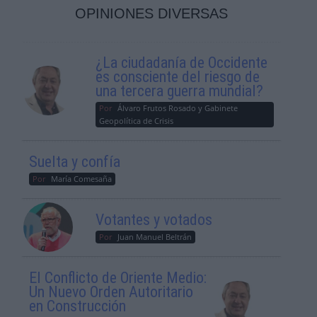
OPINIONES DIVERSAS
¿La ciudadanía de Occidente
es consciente del riesgo de
una tercera guerra mundial?
Por
Álvaro Frutos Rosado y Gabinete
Geopolítica de Crisis
Suelta y confía
Por
María Comesaña
Votantes y votados
Por
Juan Manuel Beltrán
El Conflicto de Oriente Medio:
Un Nuevo Orden Autoritario
en Construcción