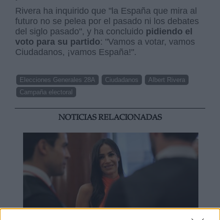
Rivera ha inquirido que "la España que mira al
futuro no se pelea por el pasado ni los debates
del siglo pasado", y ha concluido
pidiendo el
voto para su partido
: "Vamos a votar, vamos
Ciudadanos, ¡vamos España!".
Elecciones Generales 28A
Ciudadanos
Albert Rivera
Campaña electoral
NOTICIAS RELACIONADAS