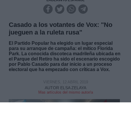
LABERINTO ESPAÑOL
Casado a los votantes de Vox: "No
jueguen a la ruleta rusa"
El Partido Popular ha elegido un lugar especial
para su arranque de campaña: el mítico Florida
Park. La conocida discoteca madrileña ubicada en
el Parque del Retiro ha sido el escenario escogido
por Pablo Casado para dar inicio a un proceso
electoral que ha empezado con críticas a Vox.
VIERNES, 12 ABRIL 2019
AUTOR ELSA ZELAYA
Mas artículos del mismo autor/a