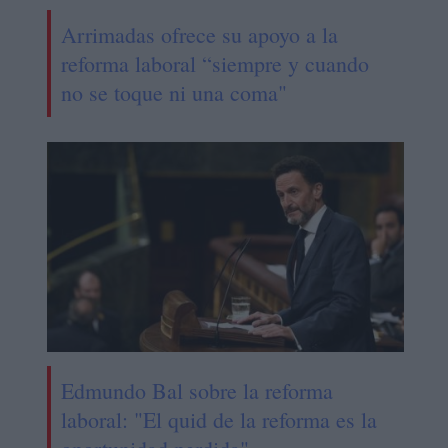
Arrimadas ofrece su apoyo a la
reforma laboral “siempre y cuando
no se toque ni una coma"
Edmundo Bal sobre la reforma
laboral: "El quid de la reforma es la