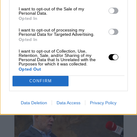
I want to opt-out of the Sale of my
Personal Data.
Opted In
I want to opt-out of processing my
Personal Data for Targeted Advertising.
Opted In
I want to opt-out of Collection, Use,
Retention, Sale, and/or Sharing of my
Personal Data that Is Unrelated with the
Purposes for which it was collected.
Opted Out
El barómetro del CIS apunta al
CONFIRM
crecimiento de PSOE, PP y Vox
Data Deletion
Data Access
Privacy Policy