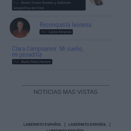
Por
Álvaro Frutos Rosado y Gabinete
Geopolítica de Crisis
Reconquista leonesa
Por
Carlos Miranda
Clara Campoamor: Mi sueño,
mi pesadilla
Por
María Pérez Herrero
NOTICIAS MAS VISTAS
|
|
LABERINTO ESPAÑOL
LABERINTO ESPAÑOL