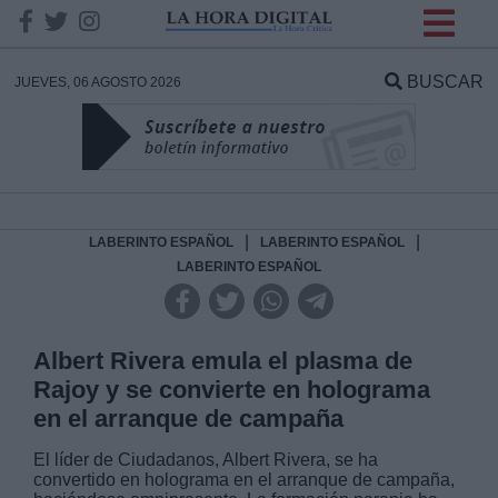
INFORMACION SOBRE LA
PROTECCIÓN DE TUS
BUSCAR
JUEVES, 06 AGOSTO 2026
DATOS
Responsable:
Finalidad:
|
|
LABERINTO ESPAÑOL
LABERINTO ESPAÑOL
LABERINTO ESPAÑOL
Datos tratados:
Albert Rivera emula el plasma de
Rajoy y se convierte en holograma
Legitimación:
en el arranque de campaña
Destinatarios:
El líder de Ciudadanos, Albert Rivera, se ha
convertido en holograma en el arranque de campaña,