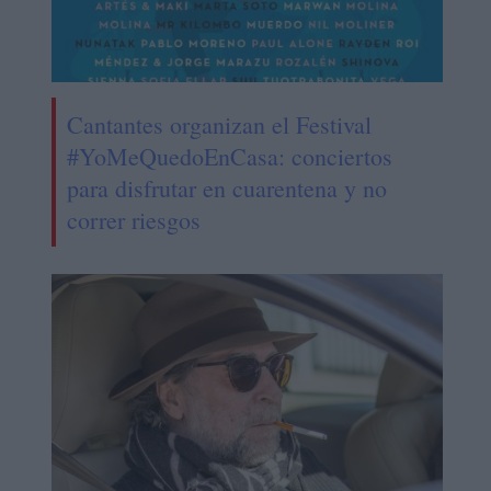
Cantantes organizan el Festival
#YoMeQuedoEnCasa: conciertos
para disfrutar en cuarentena y no
correr riesgos