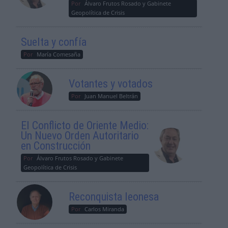
Por
Álvaro Frutos Rosado y Gabinete
Geopolítica de Crisis
Suelta y confía
Por
María Comesaña
Votantes y votados
Por
Juan Manuel Beltrán
El Conflicto de Oriente Medio:
Un Nuevo Orden Autoritario
en Construcción
Por
Álvaro Frutos Rosado y Gabinete
Geopolítica de Crisis
Reconquista leonesa
Por
Carlos Miranda