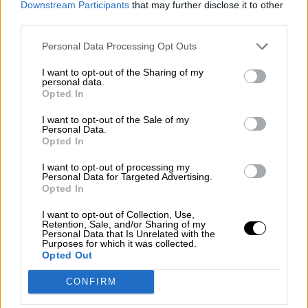
Downstream Participants
that may further disclose it to other
Dentro del programa de actividades de la Música
third parties.
Sacra, el cementerio de la Almudena acogerá el
concierto ‘La Noche de las Luces’, un espectáculo
Personal Data Processing Opt Outs
que integrará a diferentes canciones de artistas de
todo el mundo. El evento tendrá lugar en la capilla
I want to opt-out of the Sharing of my
del camposanto el próximo lunes día 15 de abril.
personal data.
La entrada es gratuita, pudiéndose recoger el
Opted In
viernes 12, de 8:30 a 14:30 horas. El día del
concierto, el horario de recogida de las
I want to opt-out of the Sale of my
acreditaciones será de 8:30 a 17:30 horas. Ambos
Personal Data.
días se recogerán las entradas en las oficinas del
Opted In
camposanto.
I want to opt-out of processing my
Personal Data for Targeted Advertising.
MARTES, 09 ABRIL 2019
Opted In
AUTOR IRIA GALEGO CASTRO
Mas artículos del mismo autor/a
I want to opt-out of Collection, Use,
Retention, Sale, and/or Sharing of my
Personal Data that Is Unrelated with the
Purposes for which it was collected.
Opted Out
CONFIRM