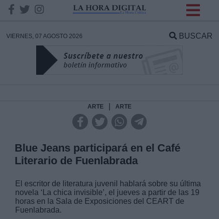
INFORMACION SOBRE LA
PROTECCIÓN DE TUS
BUSCAR
VIERNES, 07 AGOSTO 2026
DATOS
Responsable:
Finalidad:
|
ARTE
ARTE
Datos tratados:
Blue Jeans participará en el Café
Literario de Fuenlabrada
Legitimación:
El escritor de literatura juvenil hablará sobre su última
novela ‘La chica invisible’, el jueves a partir de las 19
Destinatarios:
horas en la Sala de Exposiciones del CEART de
Fuenlabrada.