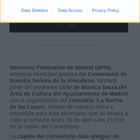
Data Deletion
Data Access
Privacy Policy
Servicios Funerarios de Madrid (SFM)
,
empresa municipal gestora del
Cementerio de
Nuestra Señora de la Almudena
, formará
parte del programa
ciclo de Música Sacra del
Área de Cultura del Ayuntamiento de Madrid
,
con la organización del
concierto ‘La Noche
de las Luces’
, creado de manera única e
irrepetible para este escenario, que se llevará a
cabo el próximo lunes 15 de abril a las 21:00h
en la capilla del Cementerio.
La
capilla del cementerio más antiguo de