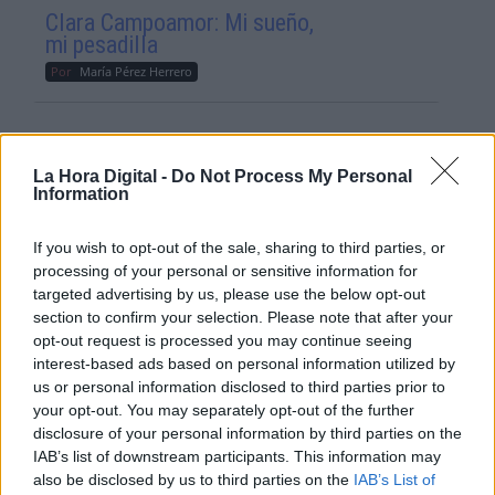
Clara Campoamor: Mi sueño,
mi pesadilla
Por
María Pérez Herrero
La Hora Digital -
Do Not Process My Personal
NOTICIAS MAS VISTAS
Information
If you wish to opt-out of the sale, sharing to third parties, or
processing of your personal or sensitive information for
targeted advertising by us, please use the below opt-out
ARTE
section to confirm your selection. Please note that after your
opt-out request is processed you may continue seeing
interest-based ads based on personal information utilized by
us or personal information disclosed to third parties prior to
Concierto gratuito en el cementerio
your opt-out. You may separately opt-out of the further
de La Almudena, ‘La Noche de las
disclosure of your personal information by third parties on the
Luces’
IAB’s list of downstream participants. This information may
also be disclosed by us to third parties on the
IAB’s List of