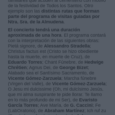
familiares que acuden al cementerio con motivo
de la festividad de Todos los Santos. Otro
ejemplo son las
distintas rutas que forman
parte del programa de visitas guiadas por
Ntra. Sra. de la Almudena
.
El concierto tendrá una duración
aproximada de una hora
. El programa contará
con la interpretación de las siguientes obras:
Pietá signore, de
Alessandro Stradella
;
Christus factus est (Cristo se hizo obediente
hasta la muerte, en muerte de Cruz), de
Eduardo Torres
; Chant Fúnebre, de
Hedwige
Chrétien
; Agnus Dei, de
George Bizet
;
Alabado sea el Santísimo Sacramento, de
Vicente Gómez-Zarzuela
; Marcha fúnebre
(Virgen del Valle), de
Vicente Gómez-Zarzuela
;
O Jesu mi dulcissime (Oh, mi dulcísimo Jesús,
que mi alma suspirante te pide llorar. Te llamo
en lo más profundo de mi Ser), de
Evaristo
García Torres
; Ave María, de
G. Caccini
; Fe
(LabOratorio), de
Abraham Martínez
; Ich ruf zu