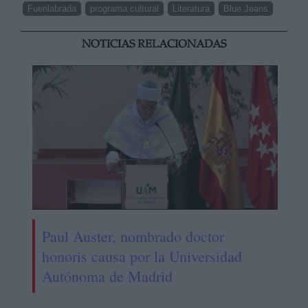
Fuenlabrada
programa cultural
Literatura
Blue Jeans
NOTICIAS RELACIONADAS
Paul Auster, nombrado doctor
honoris causa por la Universidad
Autónoma de Madrid