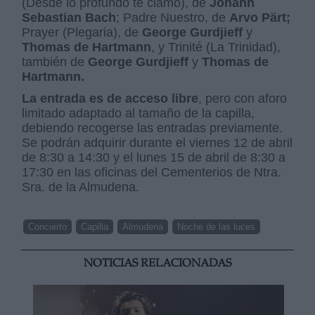
(Desde lo profundo te clamo), de
Johann
Sebastian Bach
; Padre Nuestro, de
Arvo Pärt;
Prayer (Plegaria), de
George Gurdjieff
y
Thomas de Hartmann
, y Trinité (La Trinidad),
también de
George Gurdjieff
y
Thomas de
Hartmann.
La entrada es de acceso libre
, pero con aforo
limitado adaptado al tamaño de la capilla,
debiendo recogerse las entradas previamente.
Se podrán adquirir durante el viernes 12 de abril
de 8:30 a 14:30 y el lunes 15 de abril de 8:30 a
17:30 en las oficinas del Cementerios de Ntra.
Sra. de la Almudena.
Concierto
Capilla
Almudena
Noche de las luces
NOTICIAS RELACIONADAS