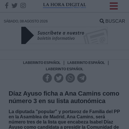
INFORMACION SOBRE LA
PROTECCIÓN DE TUS
BUSCAR
SÁBADO, 08 AGOSTO 2026
DATOS
Responsable:
Finalidad:
|
|
LABERINTO ESPAÑOL
LABERINTO ESPAÑOL
LABERINTO ESPAÑOL
Datos tratados:
Díaz Ayuso ficha a Ana Camins como
número 3 en su lista autonómica
Legitimación:
La diputada "popular" y portavoz de Familia del PP
en la Asamblea de Madrid, Ana Camins, será
Destinatarios:
número tres de la lista que encabeza Isabel Díaz
Ayuso como candidata a presidir la Comunidad de