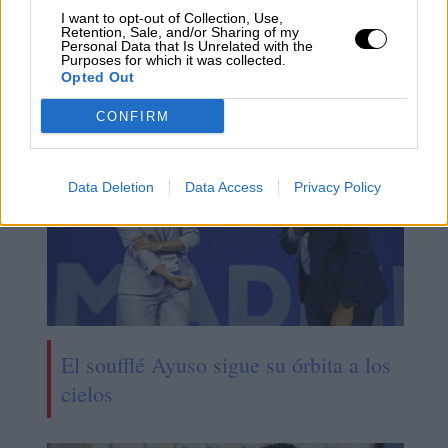
I want to opt-out of Collection, Use,
Ayuso recurre a la justicia para
Retention, Sale, and/or Sharing of my
Personal Data that Is Unrelated with the
bloquear la Ley Celáa en Madrid
Purposes for which it was collected.
Opted Out
CONFIRM
Data Deletion
Data Access
Privacy Policy
El soufflé Ayuso sigue su órbita a los
cielos