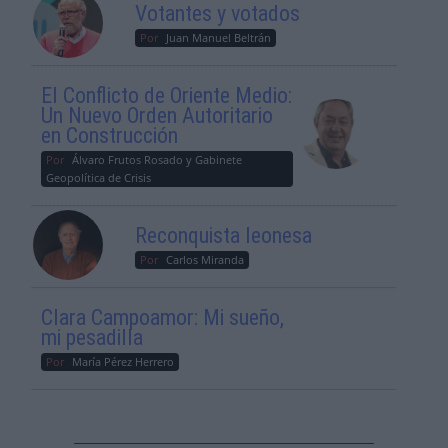
Votantes y votados
Por
Juan Manuel Beltrán
El Conflicto de Oriente Medio:
Un Nuevo Orden Autoritario
en Construcción
Por
Álvaro Frutos Rosado y Gabinete
Geopolítica de Crisis
Reconquista leonesa
Por
Carlos Miranda
Clara Campoamor: Mi sueño,
mi pesadilla
Por
María Pérez Herrero