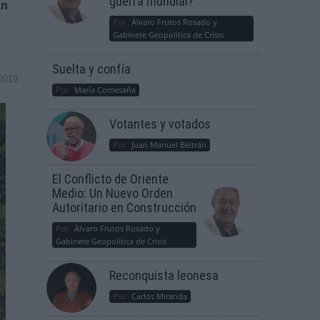
guerra mundial?
an
Por
Álvaro Frutos Rosado y
Gabinete Geopolítica de Crisis
Suelta y confía
2019
Por
María Comesaña
Votantes y votados
Por
Juan Manuel Beltrán
El Conflicto de Oriente
Medio: Un Nuevo Orden
Autoritario en Construcción
Por
Álvaro Frutos Rosado y
Gabinete Geopolítica de Crisis
Reconquista leonesa
Por
Carlos Miranda