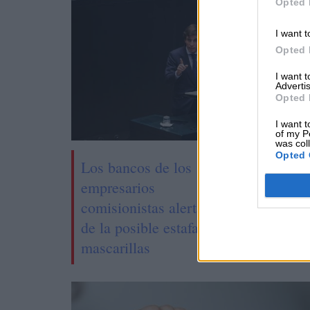
Opted 
I want t
Opted 
I want 
Advertis
Opted 
I want t
of my P
was col
Opted 
Los bancos de los
El pre
empresarios
Colom
comisionistas alertaron
Acuerd
de la posible estafa de las
su vis
mascarillas