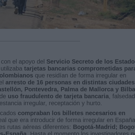
o con el apoyo del
Servicio Secreto de los Estad
utilizaba
tarjetas bancarias comprometidas par
colombianos
que residían de forma irregular en
el
arresto de 16 personas en distintas ciudades
stellón, Pontevedra, Palma de Mallorca y Bilb
 de
uso fraudulento de tarjeta bancaria
, falsedad
estancia irregular, receptación y hurto.
icados
compraban los billetes necesarios en
eal que era introducir de forma irregular en Españ
res rutas aéreas diferentes:
Bogotá-Madrid; Bogo
ís-España
. Hasta el momento los investigadores n