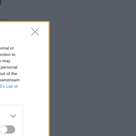
sonal or
ection to
ou may
 personal
out of the
 downstream
B’s List of