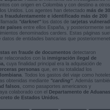
tintos con origen en Colombia y con destino a otros
ados Unidos. Los agentes han detectado
más de 3
das fraudulentamente e identificado más de 200
a llamada
"darknet"
los datos de t
arjetas vulnera
nte países
entre ellos España, y posteriormente s
ecimientos denominados carders. Estas páginas sue
de datos de entidades bancarias que posteriormene
istas en fraude de documentos
detectaron
ar relaconados con la
inmigración ilegal de
a,
cuya finalidad principal era la adquisición de
terceras personas
que, en su totalidad los
olombiana
. Todos los gastos del viaje como hotele
etas obtenidas mediante
"carding"
. Además tambié
d falsos
, como pasaportes americanos y
aya colaborado con el
Departamento de Aduanas
Secreto de Estados Unidos.