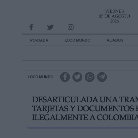
VIERNES
INFORMACION SOBRE LA PROTECCIÓN DE TUS DATOS
07 DE AGOSTO
2026
Responsable:
Finalidad:
PORTADA
LOCO MUNDO
ALIADOS
Datos tratados:
Legitimación:
Destinatarios:
LOCO MUNDO
Derechos:
DESARTICULADA UNA TRA
link
TARJETAS Y DOCUMENTOS 
Información adicional
link
ILEGALMENTE A COLOMBI