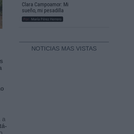
Clara Campoamor: Mi
sueño, mi pesadilla
Por
María Pérez Herrero
NOTICIAS MAS VISTAS
os
a
ao
a a
tá-
o