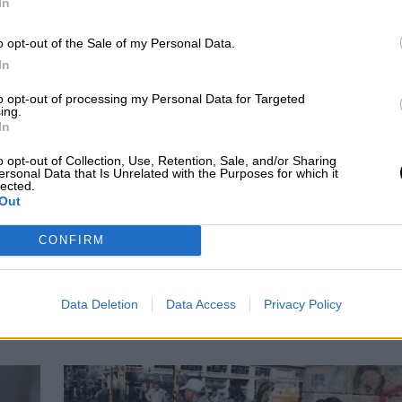
In
o opt-out of the Sale of my Personal Data.
In
to opt-out of processing my Personal Data for Targeted
ing.
In
o opt-out of Collection, Use, Retention, Sale, and/or Sharing
ersonal Data that Is Unrelated with the Purposes for which it
lected.
Out
sidente de
Colombia, al filo de un
bia firma cuatro
Estado fallido
CONFIRM
os bilaterales en
ita a España
Data Deletion
Data Access
Privacy Policy