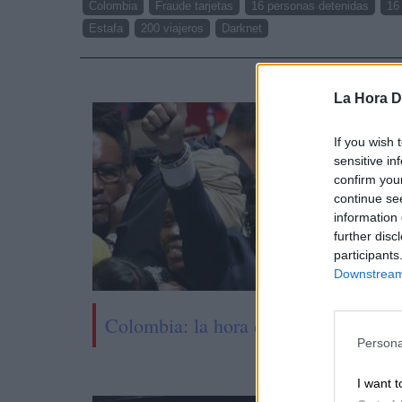
Colombia
Fraude tarjetas
16 personas detenidas
16
Estafa
200 viajeros
Darknet
NOTI
La Hora Di
If you wish 
sensitive in
confirm you
continue se
information 
further disc
participants
Downstream 
Colombia: la hora de la izquierda
Persona
I want t