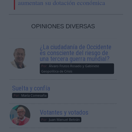
aumentan su dotación económica
OPINIONES DIVERSAS
¿La ciudadanía de Occidente
es consciente del riesgo de
una tercera guerra mundial?
Por
Álvaro Frutos Rosado y Gabinete
Geopolítica de Crisis
Suelta y confía
Por
María Comesaña
Votantes y votados
Por
Juan Manuel Beltrán