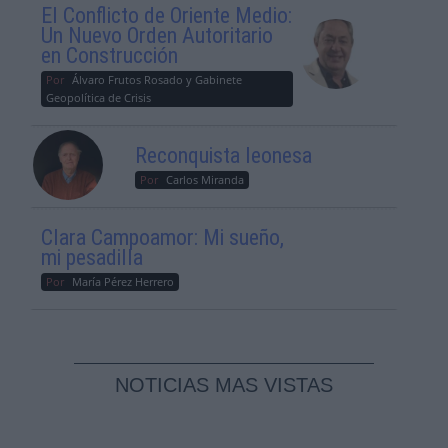
El Conflicto de Oriente Medio:
Un Nuevo Orden Autoritario
en Construcción
Por
Álvaro Frutos Rosado y Gabinete
Geopolítica de Crisis
Reconquista leonesa
Por
Carlos Miranda
Clara Campoamor: Mi sueño,
mi pesadilla
Por
María Pérez Herrero
NOTICIAS MAS VISTAS