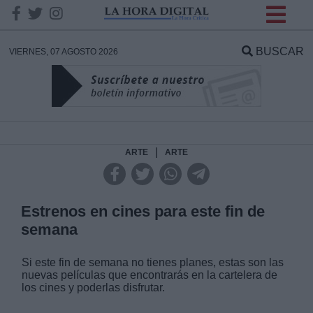
INFORMACION SOBRE LA
PROTECCIÓN DE TUS
BUSCAR
VIERNES, 07 AGOSTO 2026
DATOS
Responsable:
Finalidad:
|
ARTE
ARTE
Datos tratados:
Estrenos en cines para este fin de
semana
Legitimación:
Si este fin de semana no tienes planes, estas son las
nuevas películas que encontrarás en la cartelera de
Destinatarios:
los cines y poderlas disfrutar.