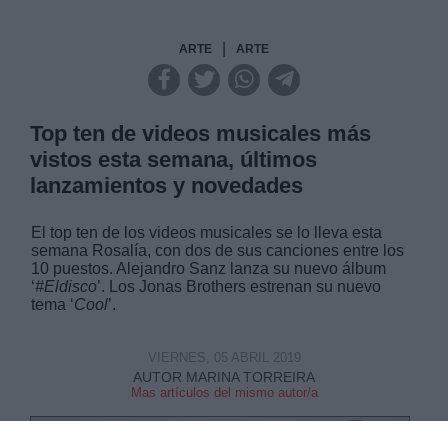
|
ARTE
ARTE
Top ten de videos musicales más
vistos esta semana, últimos
lanzamientos y novedades
El top ten de los videos musicales se lo lleva esta
semana Rosalía, con dos de sus canciones entre los
10 puestos. Alejandro Sanz lanza su nuevo álbum
‘
#Eldisco
’. Los Jonas Brothers estrenan su nuevo
tema ‘
Cool
’.
VIERNES, 05 ABRIL 2019
AUTOR MARINA TORREIRA
Mas artículos del mismo autor/a