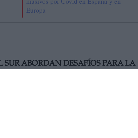
masivos por Covid en España y en
Europa
EL SUR ABORDAN DESAFÍOS PARA LA
 VENEZOLANA MIGRANTE Y
 los
retos y oportunidades para la protección de la niñez y
ugerencias técnicas a ser consideradas por espacios de
ERCOSUR, el Proceso Quito, la Conferencia Sudamericana sobr
icos de instituciones nacionales de los sectores de
refugio,
ses sudamericanos se reunieron los pasados días 27 y 28 de