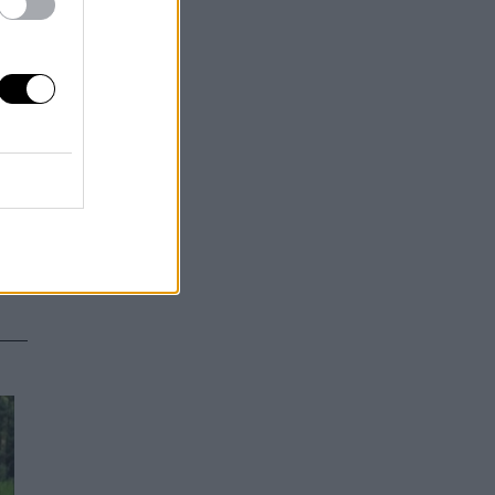
cas
dad
 20
vo