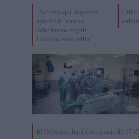
"No creo que hayamos
Fallec
aprendido mucho,
cultu
deberíamos seguir
llevando mascarilla"
El Gobierno hará fijos a más de 67.0