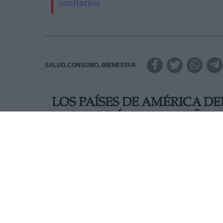
sanitarios
SALUD,CONSUMO, BIENESTAR
LOS PAÍSES DE AMÉRICA D
PROTECCIÓN DE LA NIÑEZ
REFUGIADA
Con el fin de intercambiar experiencias acerca de
adolescencia venezolana
, y delinear algunas s
coordinación regional existentes –tales como M
Migraciones, entre otros–, los representantes técn
protección de la niñez y migración
de varios paí
marzo en la Ciudad de Buenos Aires.