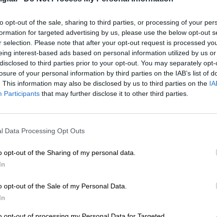
uchas grasas saturadas y sal. En un desglose de 
ce millones de 2017, casi 1
0 millones fueron por
to opt-out of the sale, sharing to third parties, or processing of your per
s
900.000 por cáncer
y casi
339.000 por diabetes
formation for targeted advertising by us, please use the below opt-out s
a dieta deficiente es la principal causa de muerte
r selection. Please note that after your opt-out request is processed y
 factor de riesgo"", explica Christopher Murray,
eing interest-based ads based on personal information utilized by us or
tricas de Salud (IHME) y diector del trabajo. ""Son
disclosed to third parties prior to your opt-out. You may separately opt-
 habían supuesto durante años"", añade.
losure of your personal information by third parties on the IAB’s list of
. This information may also be disclosed by us to third parties on the
IA
 una
dieta deficiente ha aumentado un 30% des
Participants
that may further disclose it to other third parties.
en en que los malos hábitos de vida se han
 salud mundial. Según autores, los años de vida
umanidad
255 millones de vidas en poco más de 
l Data Processing Opt Outs
des cardiovasculares y dolencias renales.
encuentra en el ranking de
países con menor
o opt-out of the Sharing of my personal data.
erado solo por Francia e Israel
. ""España tiene
In
íses, sin embargo aún hay margen de mejora"",
Añade que los países mediterráneos tienen mejore
o opt-out of the Sale of my Personal Data.
os slaudables como frutas y verduras. Muchos
In
equilibrar las dietas de todo el mundo ya que
to opt-out of processing my Personal Data for Targeted