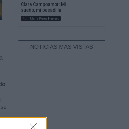
Clara Campoamor: Mi
sueño, mi pesadilla
Por
María Pérez Herrero
NOTICIAS MAS VISTAS
a
do
l
 se
o