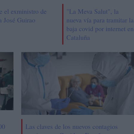
e el exministro de
"La Meva Salut", la
ra José Guirao
nueva vía para tramitar la
baja covid por internet en
Cataluña
00
Las claves de los nuevos contagios