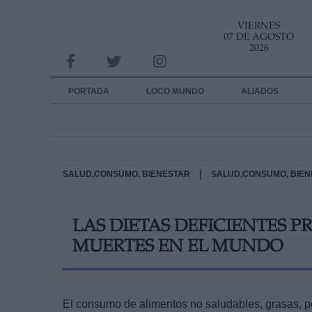
VIERNES
INFORMACION SOBRE LA PROTECCIÓN DE TUS DATOS
07 DE AGOSTO
2026
Responsable:
Finalidad:
PORTADA
LOCO MUNDO
ALIADOS
Datos tratados:
Legitimación:
Destinatarios:
|
SALUD,CONSUMO, BIENESTAR
SALUD,CONSUMO, BIEN
Derechos:
LAS DIETAS DEFICIENTES
link
MUERTES EN EL MUNDO
Información adicional
link
El consumo de alimentos no saludables, grasas, p