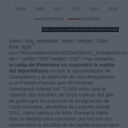
HAZ CLICK EN LA IMAGEN PARA VERLA MÁS GRANDE
class="img_ampliable" style="margin: 10px;
float: right;"
src="/fotos/editor/19974/1554219312_EstudioElecto
alt="" width="258" height="252" />No obstante,
l
a caída de Podemos no supondrá la vuelta
del bipartidismo
ya que la consolidación de
Ciudadanos y la aparición de Vox desgastarán
a un Partido Popular que difícilmente
conseguirá retener los 73.000 votos que le
valieron dos escaños de 2016 a pesar del giro
de guión que ha supuesto la designación de
Cuca Gamarra, alcaldesa de Logroño desde
2011, como cabeza de lista. Gamarra había
sido la elegida para mantener por tercera vez
consecutiva la alcaldía de la capital riojana hace