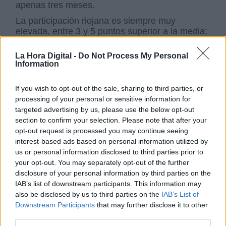
apenas tres meses.
La participación riojana es siempre muy
elevada, entre 3 y 5 puntos superior a la media;
ideológicamente, la derecha moviliza 10 puntos
más que la media española, en todas las
La Hora Digital -
Do Not Process My Personal
elecciones, mientras que la izquierda se ha
Information
mantenido en los mismos niveles que la media
española.
If you wish to opt-out of the sale, sharing to third parties, or
processing of your personal or sensitive information for
La tradicional igualdad entre bloques
targeted advertising by us, please use the below opt-out
ideológicos se mantendrá, deparando un
section to confirm your selection. Please note that after your
empate a dos escaños donde los dos diputados
opt-out request is processed you may continue seeing
de la izquierda se los lleve el Partido Socialista
interest-based ads based on personal information utilized by
mientras que los dos diputados de la derecha
us or personal information disclosed to third parties prior to
salgan uno del Partido Popular y uno de
your opt-out. You may separately opt-out of the further
Ciudadanos, dejando a Vox y Podemos
disclosure of your personal information by third parties on the
relativamente lejos de obtener representación.
IAB’s list of downstream participants. This information may
El cuarto diputado será cuestión de menos de
also be disclosed by us to third parties on the
IAB’s List of
1.000 votos entre un PSOE, VOX y Podemos.
Downstream Participants
that may further disclose it to other
third parties.