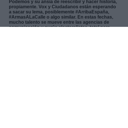
Podemos y su ansia de reescribir y hacer historia,
propiamente. Vox y Ciudadanos están esperando
a sacar su lema, posiblemente #ArribaEspaña,
#ArmasALaCalle o algo similar. En estas fechas,
mucho talento se mueve entre las agencias de
comunicación y gurús electoralistas, total para
buscar una frase que compagine con la filosofía
de cada uno de los partidos.
MARTES, 02 ABRIL 2019
AUTOR CONCHA MINGUELA
Mas artículos del mismo autor/a