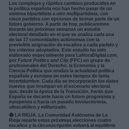
Los complejos y rápidos cambios producidos en
la política española nos han hecho pasar de un
sistema bipartidista a otro multipartidista, con
cinco partidos con opciones de formar parte de un
futuro gobierno. A partir de hoy, publicaremos
durante las próximas semanas un estudio
electoral detallado en el que se analiza cada una
Derechos:
de las 17 comunidades autónomas con la
previsible asignación de escaños a cada partido y
los criterios adoptados. Este estudio ha sido
link
elaborado especialmente para LaHoraDigital.com,
por
Future Politics and City
(FPC) un grupo de
Información adicional
profesionales del Derecho, la Economía y la
link
Ciencia Política que analiza la actualidad política
española y europea en estos tiempos de tanta
incertidumbre. Cada día se incorporarán los datos
nuevos que irrumpan en el escenario electoral
que, desde la época de la Transición, harán que
España se decante hacia un futuro progresista y
europeista o hacia un pasado involucionista,
ultracatólico y militarizado.
🔴 LA RIOJA. La Comunidad Autónoma de La
Rioja reparte estas próximas elecciones cuatro
escaños y la circunscripción volverá al equilibrio