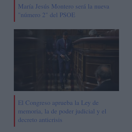
María Jesús Montero será la nueva
"número 2" del PSOE
El Congreso aprueba la Ley de
memoria, la de poder judicial y el
decreto anticrisis