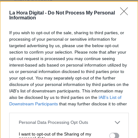
Suelta y confía
Por
María Comesaña
La Hora Digital -
Do Not Process My Personal
Information
Votantes y votados
If you wish to opt-out of the sale, sharing to third parties, or
Por
Juan Manuel Beltrán
processing of your personal or sensitive information for
targeted advertising by us, please use the below opt-out
El Conflicto de Oriente Medio:
section to confirm your selection. Please note that after your
Un Nuevo Orden Autoritario
opt-out request is processed you may continue seeing
en Construcción
interest-based ads based on personal information utilized by
Por
Álvaro Frutos Rosado y Gabinete
us or personal information disclosed to third parties prior to
Geopolítica de Crisis
your opt-out. You may separately opt-out of the further
disclosure of your personal information by third parties on the
IAB’s list of downstream participants. This information may
Reconquista leonesa
also be disclosed by us to third parties on the
IAB’s List of
Por
Carlos Miranda
Downstream Participants
that may further disclose it to other
third parties.
Clara Campoamor: Mi sueño,
Personal Data Processing Opt Outs
mi pesadilla
Por
María Pérez Herrero
I want to opt-out of the Sharing of my