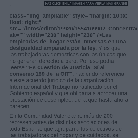
HAZ CLICK EN LA IMAGEN PARA VERLA MÁS GRANDE
class="img_ampliable" style="margin: 10px;
float: right;"
src="/fotos/editor/19920/1554109902_Concentr
alt="" width="230" height="230" />Las
empleadas del hogar están inmersas en una
desigualdad amparada por la ley
. Y es que
las trabajadoras domésticas son las únicas que
no generan derecho a paro. Por eso podía
leerse
"Es cuestión de Justicia. Sí al
convenio 189 de la OIT"
, haciendo referencia
a este acuerdo jurídico de la Organización
Internacional del Trabajo no ratificado por el
Gobierno español y que obligaría a aprobar una
prestación de desempleo, de la que hasta ahora
carecen.
En la Comunidad Valenciana, más de 200
representantes de distintas asociaciones de
toda España, que agrupan a los colectivos de
las trabajadoras del hogar y de cuidados, se