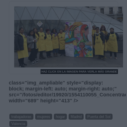
HAZ CLICK EN LA IMAGEN PARA VERLA MÁS GRANDE
class="img_ampliable" style="display:
block; margin-left: auto; margin-right: auto;"
src="/fotos/editor/19920/1554110055_Concentr
width="689" height="413" />
trabajadoras
mujeres
hogar
Madrid
Puerta del Sol
Valencia