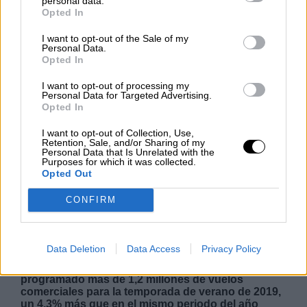
personal data.
Opted In
I want to opt-out of the Sale of my
Personal Data.
NOTICIAS MAS VISTAS
Opted In
I want to opt-out of processing my
Personal Data for Targeted Advertising.
Opted In
I want to opt-out of Collection, Use,
L A I.A. Y SUS CONSECUENCIAS
Retention, Sale, and/or Sharing of my
Personal Data that Is Unrelated with the
Purposes for which it was collected.
Opted Out
Las aerolíneas ofertan un 4,3% más
CONFIRM
de vuelos en Aena para la temporada
de verano
Data Deletion
Data Access
Privacy Policy
Las compañías aéreas que operan en los 48
aeropuertos españoles gestionados por Aena han
programado más de 1,2 millones de vuelos
comerciales para la temporada de verano de 2019,
un 4,3% más que en el mismo periodo del año