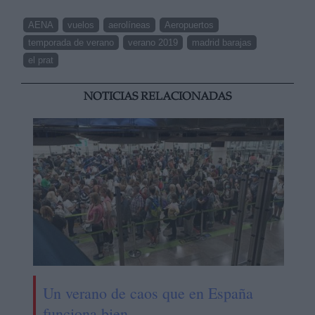
AENA
vuelos
aerolíneas
Aeropuertos
temporada de verano
verano 2019
madrid barajas
el prat
NOTICIAS RELACIONADAS
Un verano de caos que en España
funciona bien