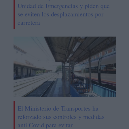
Unidad de Emergencias y piden que
se eviten los desplazamientos por
carretera
El Ministerio de Transportes ha
reforzado sus controles y medidas
anti Covid para evitar