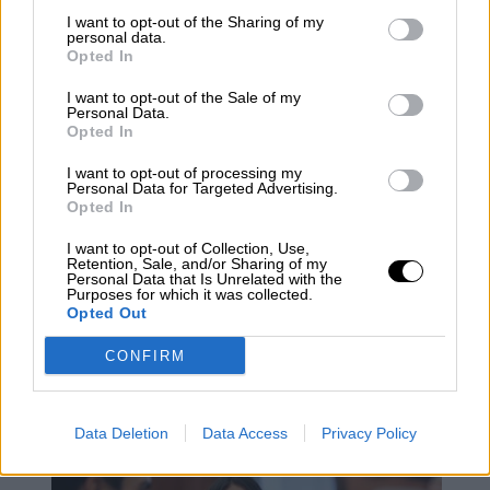
Esta semana también se han producido más
I want to opt-out of the Sharing of my
personal data.
bajas en el seno de la formación de Rivera.
Opted In
Tras el
tsunami
que se ha producido en Elche
(Alicante), después del abandono del portavoz y
I want to opt-out of the Sale of my
secretario general,
David Caballero
, además
Personal Data.
de la salida del edil
Opted In
Juan Antonio Sempere
,
han comenzado las bajas indiscriminadas en el
I want to opt-out of processing my
partido, que en menos de 24 horas podría
Personal Data for Targeted Advertising.
haberse quedado
sin el 75% de sus afiliados
Opted In
en la localidad.
I want to opt-out of Collection, Use,
Retention, Sale, and/or Sharing of my
Personal Data that Is Unrelated with the
Libertas
Adolfo Suárez Illana
Mariano Rajoy
Panamá
Purposes for which it was collected.
Opted Out
Albert Rivera
Ciudadanos
Los papeles de Panamá
Caso Espías
Miguel Luis Guijarro Hernández
CONFIRM
Mossack Fonseca
Juan Manuel Soria
NOTICIAS RELACIONADAS
Data Deletion
Data Access
Privacy Policy