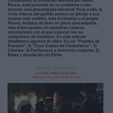
Ciudadanos, la formación liderada por Albert
Rivera, está pasando de un problema a otro
durante esta precampaña electoral. Pese a ello, la
crisis interna del partido parece no afectar a sus
rostros más visibles, Inés Arrimadas o el propio
Rivera, metidos de lleno en plena precampaña,
más preocupados en repartirse carteras
ministeriales con el que esperan sea su
Derechos:
compañero de Gobierno. En este artículo
detallamos algunos de ellos: 1) Los "Papeles de
Panamá"; 2) "Caso Espías de Ciudadanos"; 3)
link
Libertas; 4) Pucherazos y denuncia conjunta; 5)
Información adicional
Bajas y desolación en Elche
link
VIERNES, 29 MARZO 2019
AUTOR PABLO CASTRO
Mas artículos del mismo autor/a