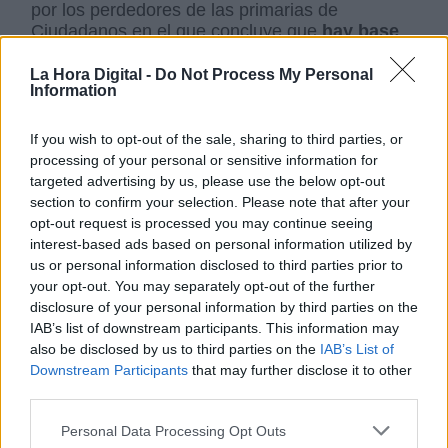
por los perdedores de las primarias de
Ciudadanos en el que concluye que
hay base
para acusar al partido de Albert Rivera d
e
violar la ley con el procedimiento de
La Hora Digital -
Do Not Process My Personal
Information
votaciones
, tal y como señala
El Diario de
Cantabria
, comunidad en la que también se
habrían producido incidencias tras el
If you wish to opt-out of the sale, sharing to third parties, or
“
clementazo
” de Castilla y León.
processing of your personal or sensitive information for
targeted advertising by us, please use the below opt-out
Ciudadanos habría vulnerado “todos los
section to confirm your selection. Please note that after your
trámites legales establecidos para el voto
opt-out request is processed you may continue seeing
telemático,
simulando y manipulando
con
interest-based ads based on personal information utilized by
engaño y temeridad el recuento y votación
us or personal information disclosed to third parties prior to
de los afiliados del partido
”, lo que implica la
your opt-out. You may separately opt-out of the further
comisión de delitos de
falsedad documental,
disclosure of your personal information by third parties on the
corrupción entre particulares, revelación de
IAB’s list of downstream participants. This information may
secretos y daños informativos
.
also be disclosed by us to third parties on the
IAB’s List of
La formación de Rivera podría enfrentarse
Downstream Participants
that may further disclose it to other
incluso a su disolución legal
llegado el caso,
third parties.
según relata el propio informe.
Más bajas en Ciudadanos
Personal Data Processing Opt Outs