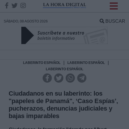
INFORMACION SOBRE LA
PROTECCIÓN DE TUS
BUSCAR
SÁBADO, 08 AGOSTO 2026
DATOS
Responsable:
Finalidad:
|
|
LABERINTO ESPAÑOL
LABERINTO ESPAÑOL
LABERINTO ESPAÑOL
Datos tratados:
Ciudadanos en su laberinto: los
"papeles de Panamá", ‘Caso Espías’,
Legitimación:
pucherazos, denuncias judiciales y
bajas imparables
Destinatarios: