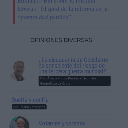
Edmundo Bal sobre la reforma
laboral: "El quid de la reforma es la
oportunidad perdida"
OPINIONES DIVERSAS
¿La ciudadanía de Occidente
es consciente del riesgo de
una tercera guerra mundial?
Por
Álvaro Frutos Rosado y Gabinete
Geopolítica de Crisis
Suelta y confía
Por
María Comesaña
Votantes y votados