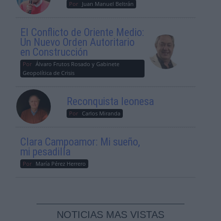
Por
Juan Manuel Beltrán
El Conflicto de Oriente Medio:
Un Nuevo Orden Autoritario
en Construcción
Por
Álvaro Frutos Rosado y Gabinete
Geopolítica de Crisis
Reconquista leonesa
Por
Carlos Miranda
Clara Campoamor: Mi sueño,
mi pesadilla
Por
María Pérez Herrero
NOTICIAS MAS VISTAS