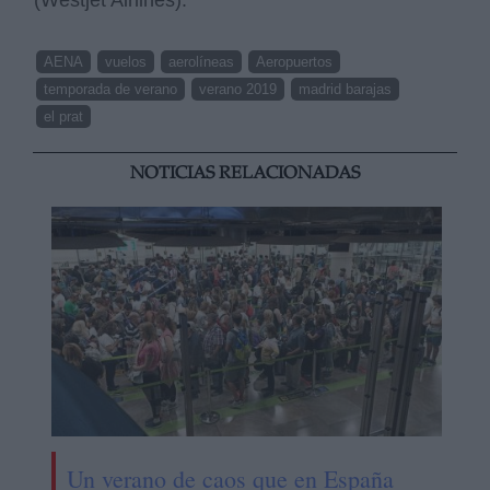
AENA
vuelos
aerolíneas
Aeropuertos
temporada de verano
verano 2019
madrid barajas
el prat
NOTICIAS RELACIONADAS
Un verano de caos que en España