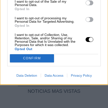
El Conflicto de Oriente Medio:
I want to opt-out of the Sale of my
Personal Data.
Un Nuevo Orden Autoritario
Opted In
en Construcción
Por
Álvaro Frutos Rosado y Gabinete
I want to opt-out of processing my
Personal Data for Targeted Advertising.
Geopolítica de Crisis
Opted In
I want to opt-out of Collection, Use,
Reconquista leonesa
Retention, Sale, and/or Sharing of my
Personal Data that Is Unrelated with the
Por
Carlos Miranda
Purposes for which it was collected.
Opted Out
Clara Campoamor: Mi sueño,
CONFIRM
mi pesadilla
Por
María Pérez Herrero
Data Deletion
Data Access
Privacy Policy
NOTICIAS MAS VISTAS