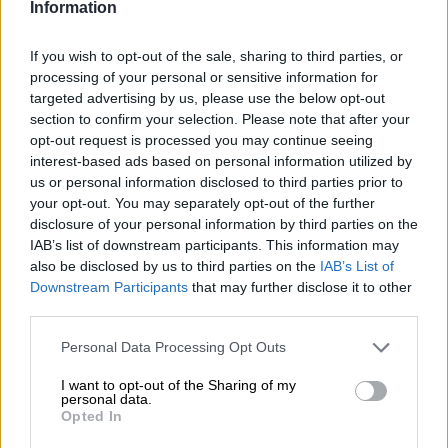
ciudadanía
Information
If you wish to opt-out of the sale, sharing to third parties, or
processing of your personal or sensitive information for
OPINIONES DIVERSAS
targeted advertising by us, please use the below opt-out
section to confirm your selection. Please note that after your
opt-out request is processed you may continue seeing
¿La ciudadanía de Occidente
interest-based ads based on personal information utilized by
es consciente del riesgo de
us or personal information disclosed to third parties prior to
una tercera guerra mundial?
your opt-out. You may separately opt-out of the further
Por
Álvaro Frutos Rosado y Gabinete
disclosure of your personal information by third parties on the
Geopolítica de Crisis
IAB’s list of downstream participants. This information may
also be disclosed by us to third parties on the
IAB’s List of
Downstream Participants
that may further disclose it to other
Suelta y confía
third parties.
Por
María Comesaña
Personal Data Processing Opt Outs
Votantes y votados
I want to opt-out of the Sharing of my
personal data.
Por
Juan Manuel Beltrán
Opted In