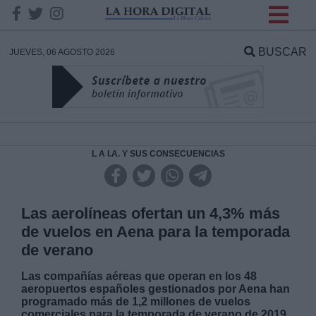
INFORMACION SOBRE LA
PROTECCIÓN DE TUS
BUSCAR
JUEVES, 06 AGOSTO 2026
DATOS
Responsable:
Finalidad:
L A I.A. Y SUS CONSECUENCIAS
Datos tratados:
Las aerolíneas ofertan un 4,3% más
de vuelos en Aena para la temporada
de verano
Legitimación:
Las compañías aéreas que operan en los 48
aeropuertos españoles gestionados por Aena han
Destinatarios:
programado más de 1,2 millones de vuelos
comerciales para la temporada de verano de 2019,