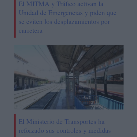
El MITMA y Tráfico activan la
Unidad de Emergencias y piden que
se eviten los desplazamientos por
carretera
El Ministerio de Transportes ha
reforzado sus controles y medidas