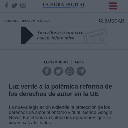
INFORMACION SOBRE LA
PROTECCIÓN DE TUS
BUSCAR
DOMINGO, 09 AGOSTO 2026
DATOS
Responsable:
Finalidad:
|
LOCO MUNDO
ARTE
Datos tratados:
Luz verde a la polémica reforma de
los derechos de autor en la UE
Legitimación:
La nueva legislación extiende la protección de los
derechos de autor al entorno virtual, siendo Google
Destinatarios:
News, Facebook o Youtube los operadores que se
verán más afectados.