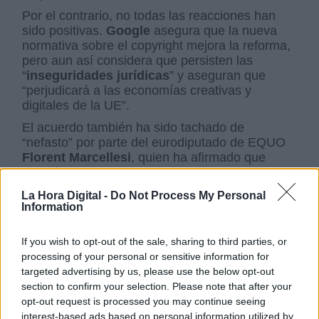
Por el contrario, no todas las reacciones han
sido positivas.
Google
asegura que la nueva
normativa sobre el copyright mejora la reforma,
pero aun así considera que persisten las
“
inseguridades jurídicas
” y aseguran que
“perjudicará a las economías creativas y
digitales de la UE”.
El acuerdo también ha sido tachado de
“nefasto” por parte del eurodiputado de EQUO
Florent Marcellesi
, quien ha afirmado que
llevará una “
menor pluralidad
” en internet, por
lo que ha solicitado anular el trámite.
La Hora Digital -
Do Not Process My Personal
Information
Ernest Urtasun
, de ICV, ha señalado que se
trata de un “
duro golpe
” para la libertad en la
red, ya que esto obligará a las plataformas a
If you wish to opt-out of the sale, sharing to third parties, or
utilizar unos filtros de cargas que “llevarán al
processing of your personal or sensitive information for
bloqueo más frecuente de contenidos legales e
targeted advertising by us, please use the below opt-out
impedirá el desarrollo de plataformas
section to confirm your selection. Please note that after your
pequeñas”.
opt-out request is processed you may continue seeing
interest-based ads based on personal information utilized by