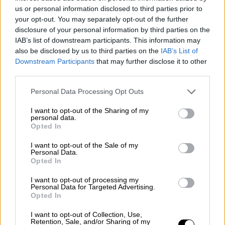
También declararon en contra durante la
us or personal information disclosed to third parties prior to
negociación los
Países Bajos, Luxemburgo,
your opt-out. You may separately opt-out of the further
Polonia, Italia y Finlandia
, asegurando que la
disclosure of your personal information by third parties on the
reforma representa un “paso atrás” en el
IAB’s list of downstream participants. This information may
Mercado Único.
also be disclosed by us to third parties on the
IAB’s List of
Downstream Participants
that may further disclose it to other
third parties.
Unión Europea
Parlamento Europeo
Derechos de autor
Personal Data Processing Opt Outs
NOTICIAS RELACIONADAS
I want to opt-out of the Sharing of my
personal data.
Opted In
I want to opt-out of the Sale of my
Personal Data.
Opted In
I want to opt-out of processing my
Personal Data for Targeted Advertising.
Opted In
I want to opt-out of Collection, Use,
Retention, Sale, and/or Sharing of my