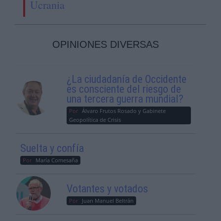
Ucrania
OPINIONES DIVERSAS
¿La ciudadanía de Occidente
es consciente del riesgo de
una tercera guerra mundial?
Por
Álvaro Frutos Rosado y Gabinete
Geopolítica de Crisis
Suelta y confía
Por
María Comesaña
Votantes y votados
Por
Juan Manuel Beltrán