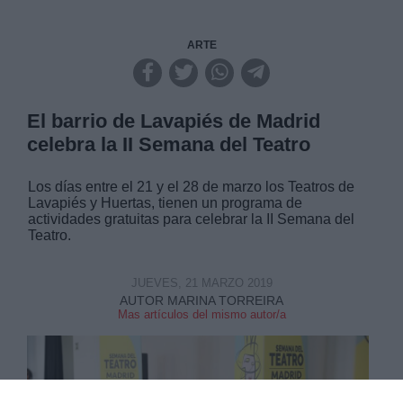
ARTE
El barrio de Lavapiés de Madrid
celebra la II Semana del Teatro
Los días entre el 21 y el 28 de marzo los Teatros de
Lavapiés y Huertas, tienen un programa de
actividades gratuitas para celebrar la II Semana del
Teatro.
JUEVES, 21 MARZO 2019
AUTOR MARINA TORREIRA
Mas artículos del mismo autor/a