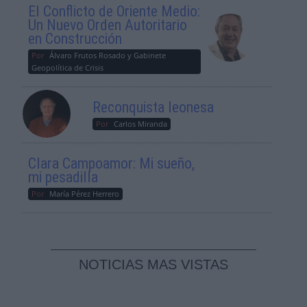
El Conflicto de Oriente Medio:
Un Nuevo Orden Autoritario
en Construcción
Por
Álvaro Frutos Rosado y Gabinete
Geopolítica de Crisis
Reconquista leonesa
Por
Carlos Miranda
Clara Campoamor: Mi sueño,
mi pesadilla
Por
María Pérez Herrero
NOTICIAS MAS VISTAS