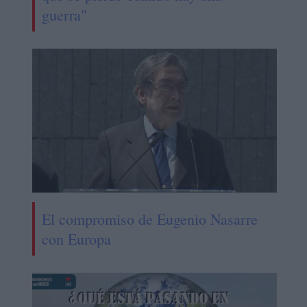
guerra"
El compromiso de Eugenio Nasarre
con Europa