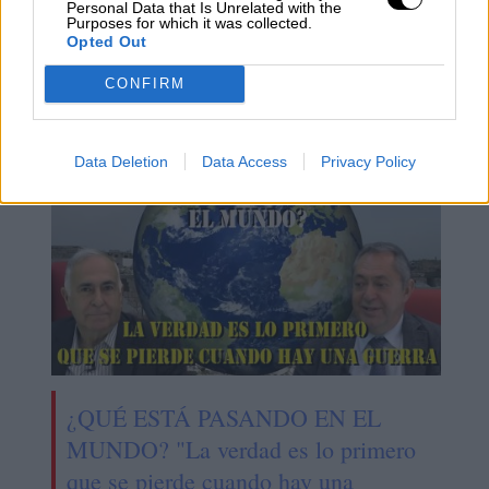
Personal Data that Is Unrelated with the
El impuesto al queroseno, una
Purposes for which it was collected.
Opted Out
"ruina" para España que no reducirá
CONFIRM
las emisiones
Data Deletion
Data Access
Privacy Policy
¿QUÉ ESTÁ PASANDO EN EL
MUNDO? "La verdad es lo primero
que se pierde cuando hay una