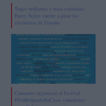
Trajes brillantes y boas coloridas:
Harry Styles vuelve a pisar los
escenarios de España
Cantantes organizan el Festival
#YoMeQuedoEnCasa: conciertos