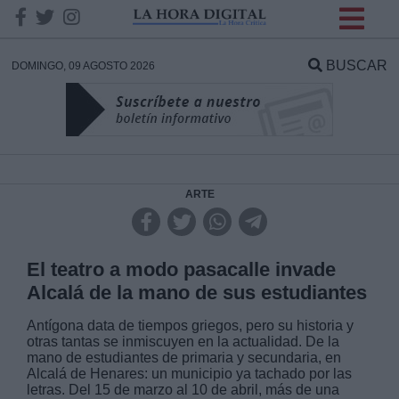
INFORMACION SOBRE LA
PROTECCIÓN DE TUS
BUSCAR
DOMINGO, 09 AGOSTO 2026
DATOS
Responsable:
Finalidad:
ARTE
Datos tratados:
El teatro a modo pasacalle invade
Alcalá de la mano de sus estudiantes
Legitimación:
Antígona data de tiempos griegos, pero su historia y
otras tantas se inmiscuyen en la actualidad. De la
mano de estudiantes de primaria y secundaria, en
Destinatarios:
Alcalá de Henares: un municipio ya tachado por las
letras. Del 15 de marzo al 10 de abril, más de una