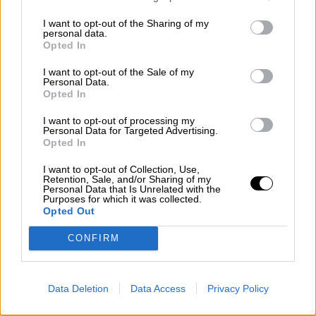
Por
Juan Manuel Beltrán
I want to opt-out of the Sharing of my
personal data.
El Conflicto de Oriente Medio:
Opted In
Un Nuevo Orden Autoritario
en Construcción
I want to opt-out of the Sale of my
Personal Data.
Por
Álvaro Frutos Rosado y Gabinete
Opted In
Geopolítica de Crisis
I want to opt-out of processing my
Personal Data for Targeted Advertising.
Reconquista leonesa
Opted In
Por
Carlos Miranda
I want to opt-out of Collection, Use,
Retention, Sale, and/or Sharing of my
Personal Data that Is Unrelated with the
Clara Campoamor: Mi sueño,
Purposes for which it was collected.
Opted Out
mi pesadilla
Por
María Pérez Herrero
CONFIRM
Data Deletion
Data Access
Privacy Policy
NOTICIAS MAS VISTAS