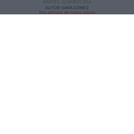
MARTES, 12 MARZO 2019
AUTOR SARA GÓMEZ
Mas artículos del mismo autor/a
Esta mañana ha sido presentado el libro
Menores en el Laberinto
, escrito por
Tomás
Calamardo
y
Javier Plaza
. A la presentación