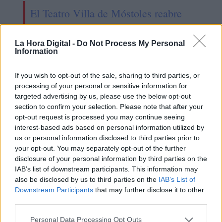
El Teatro Villa de Móstoles reabre
sus puertas después de 30 años
La Hora Digital -
Do Not Process My Personal
Information
OPINIONES DIVERSAS
If you wish to opt-out of the sale, sharing to third parties, or
processing of your personal or sensitive information for
targeted advertising by us, please use the below opt-out
¿La ciudadanía de Occidente
section to confirm your selection. Please note that after your
es consciente del riesgo de
opt-out request is processed you may continue seeing
una tercera guerra mundial?
interest-based ads based on personal information utilized by
Por
Álvaro Frutos Rosado y Gabinete
us or personal information disclosed to third parties prior to
Geopolítica de Crisis
your opt-out. You may separately opt-out of the further
disclosure of your personal information by third parties on the
IAB’s list of downstream participants. This information may
Suelta y confía
also be disclosed by us to third parties on the
IAB’s List of
Por
María Comesaña
Downstream Participants
that may further disclose it to other
third parties.
Votantes y votados
Personal Data Processing Opt Outs