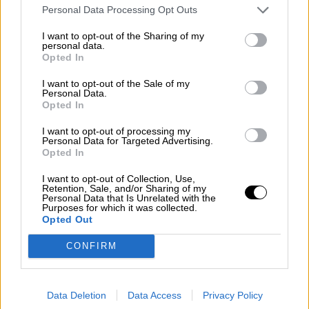
Por
Juan Manuel Beltrán
Personal Data Processing Opt Outs
I want to opt-out of the Sharing of my
El Conflicto de Oriente Medio:
personal data.
Un Nuevo Orden Autoritario
Opted In
en Construcción
I want to opt-out of the Sale of my
Por
Álvaro Frutos Rosado y Gabinete
Personal Data.
Geopolítica de Crisis
Opted In
I want to opt-out of processing my
Reconquista leonesa
Personal Data for Targeted Advertising.
Opted In
Por
Carlos Miranda
I want to opt-out of Collection, Use,
Retention, Sale, and/or Sharing of my
Clara Campoamor: Mi sueño,
Personal Data that Is Unrelated with the
mi pesadilla
Purposes for which it was collected.
Opted Out
Por
María Pérez Herrero
CONFIRM
Data Deletion
Data Access
Privacy Policy
NOTICIAS MAS VISTAS