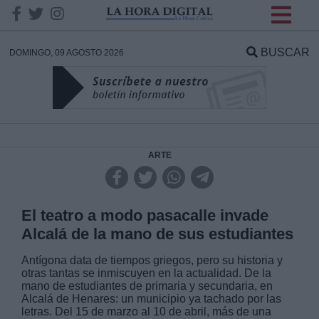
INFORMACION SOBRE LA
PROTECCIÓN DE TUS
BUSCAR
DOMINGO, 09 AGOSTO 2026
DATOS
Responsable:
Finalidad:
ARTE
Datos tratados:
El teatro a modo pasacalle invade
Alcalá de la mano de sus estudiantes
Legitimación:
Antígona data de tiempos griegos, pero su historia y
otras tantas se inmiscuyen en la actualidad. De la
mano de estudiantes de primaria y secundaria, en
Destinatarios:
Alcalá de Henares: un municipio ya tachado por las
letras. Del 15 de marzo al 10 de abril, más de una