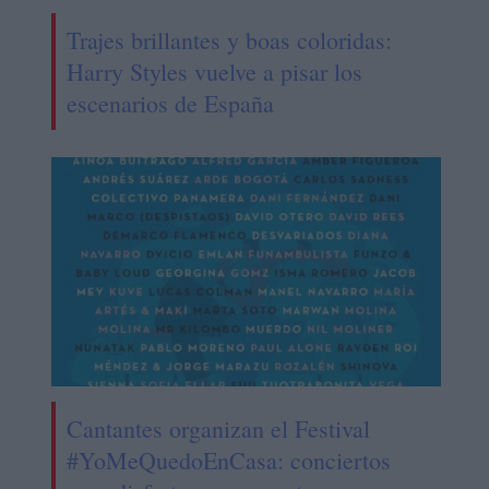
Trajes brillantes y boas coloridas:
Harry Styles vuelve a pisar los
escenarios de España
Cantantes organizan el Festival
#YoMeQuedoEnCasa: conciertos