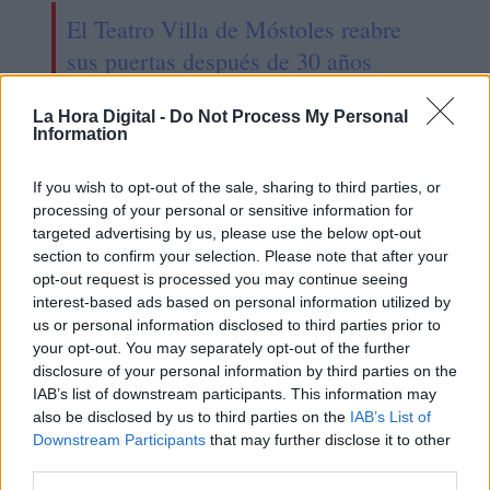
El Teatro Villa de Móstoles reabre
sus puertas después de 30 años
La Hora Digital -
Do Not Process My Personal
Information
OPINIONES DIVERSAS
If you wish to opt-out of the sale, sharing to third parties, or
processing of your personal or sensitive information for
¿La ciudadanía de Occidente
targeted advertising by us, please use the below opt-out
es consciente del riesgo de
section to confirm your selection. Please note that after your
una tercera guerra mundial?
opt-out request is processed you may continue seeing
Por
Álvaro Frutos Rosado y Gabinete
interest-based ads based on personal information utilized by
Geopolítica de Crisis
us or personal information disclosed to third parties prior to
your opt-out. You may separately opt-out of the further
disclosure of your personal information by third parties on the
Suelta y confía
IAB’s list of downstream participants. This information may
Por
María Comesaña
also be disclosed by us to third parties on the
IAB’s List of
Downstream Participants
that may further disclose it to other
third parties.
Votantes y votados