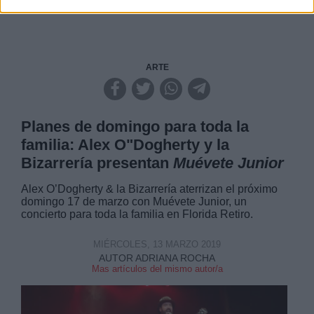
ARTE
Planes de domingo para toda la
familia: Alex O"Dogherty y la
Bizarrería presentan
Muévete Junior
Alex O’Dogherty & la Bizarrería aterrizan el próximo
domingo 17 de marzo con Muévete Junior, un
concierto para toda la familia en Florida Retiro.
MIÉRCOLES, 13 MARZO 2019
AUTOR ADRIANA ROCHA
Mas artículos del mismo autor/a