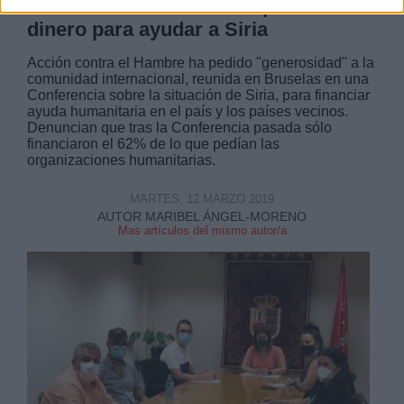
comunidad internacional poner más
dinero para ayudar a Siria
Acción contra el Hambre ha pedido "generosidad" a la
comunidad internacional, reunida en Bruselas en una
Conferencia sobre la situación de Siria, para financiar
ayuda humanitaria en el país y los países vecinos.
Denuncian que tras la Conferencia pasada sólo
financiaron el 62% de lo que pedían las
organizaciones humanitarias.
MARTES, 12 MARZO 2019
AUTOR MARIBEL ÁNGEL-MORENO
Mas artículos del mismo autor/a