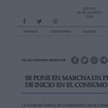
JUEVES
INFORMACION SOBRE LA PROTECCIÓN DE TUS DATOS
06 DE AGOSTO
2026
Responsable:
Finalidad:
PORTADA
LOCO MUNDO
ALIADOS
Datos tratados:
Legitimación:
Destinatarios:
SALUD,CONSUMO, BIENESTAR
Derechos:
SE PONE EN MARCHA UN 
link
DE INICIO EN EL CONSUM
Información adicional
link
La Xunta de Galicia, en colaboración con la Conse