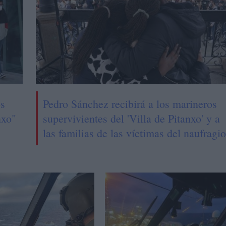
os
Pedro Sánchez recibirá a los marineros
nxo"
supervivientes del 'Villa de Pitanxo' y a
las familias de las víctimas del naufragio