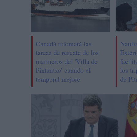
Canadá retomará las
Naufr
tareas de rescate de los
Exteri
marineros del 'Villa de
facili
Pintantxo' cuando el
los tr
temporal mejore
de Pit