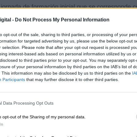
 jornada de formación inicial que se corresponde c
boración de la campaña, junto a la realización de u
gital -
Do Not Process My Personal Information
hol
to opt-out of the sale, sharing to third parties, or processing of your per
r la edad de inicio del consumo de alcohol ent
formation for targeted advertising by us, please use the below opt-out s
ue tengan criterio propio para saber decir “no” a
r selection. Please note that after your opt-out request is processed y
eing interest-based ads based on personal information utilized by us or
 reforzar las acciones preventivas sobre el alcohol
disclosed to third parties prior to your opt-out. You may separately opt-
ltimo, se pretende potenciar el trabajo en grupo p
losure of your personal information by third parties on the IAB’s list of
aludables.
. This information may also be disclosed by us to third parties on the
IA
l alumnado las altas tasas de consumo de alcohol, 
Participants
that may further disclose it to other third parties.
ra magnitud en la sociedad actual. Además,
Lópe
 vuelve de especial gravedad cuando se habla del
porque se incrementan notablemente las posibilida
l Data Processing Opt Outs
ón
.
 de drogas en las Enseñanzas Secundarias
o opt-out of the Sharing of my personal data.
2017/2018,
el alcohol es con diferencia la sustan
In
estudiantes de 14 a 18 años en España
. El 76,9