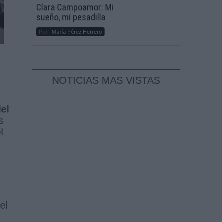
Clara Campoamor: Mi
sueño, mi pesadilla
Por
María Pérez Herrero
NOTICIAS MAS VISTAS
el
s
l
el