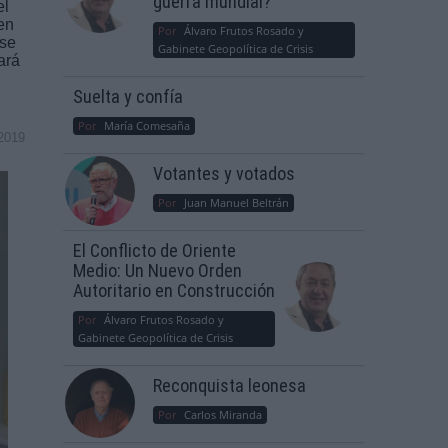
guerra mundial?
el
en
Por
Álvaro Frutos Rosado y
 se
Gabinete Geopolítica de Crisis
ará
Suelta y confía
Por
María Comesaña
2019
Votantes y votados
Por
Juan Manuel Beltrán
El Conflicto de Oriente
Medio: Un Nuevo Orden
Autoritario en Construcción
Por
Álvaro Frutos Rosado y
Gabinete Geopolítica de Crisis
Reconquista leonesa
Por
Carlos Miranda