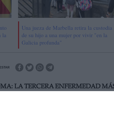
nto
Una jueza de Marbella retira la custodia
 la
de su hijo a una mujer por vivir "en la
Galicia profunda"
ESTAR
OMA: LA TERCERA ENFERMEDAD MÁ