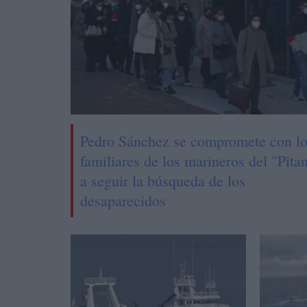
Pedro Sánchez se compromete con l
familiares de los marineros del "Pita
a seguir la búsqueda de los
desaparecidos