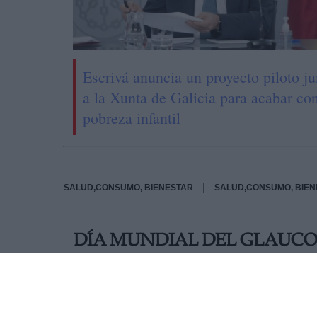
Escrivá anuncia un proyecto piloto ju
a la Xunta de Galicia para acabar con
pobreza infantil
|
SALUD,CONSUMO, BIENESTAR
SALUD,CONSUMO, BIEN
DÍA MUNDIAL DEL GLAUC
TEMIDA