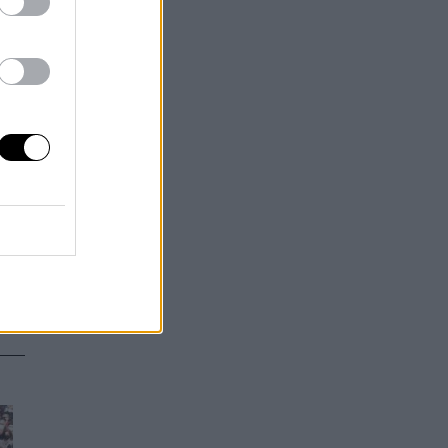
”.
 y
n
n,