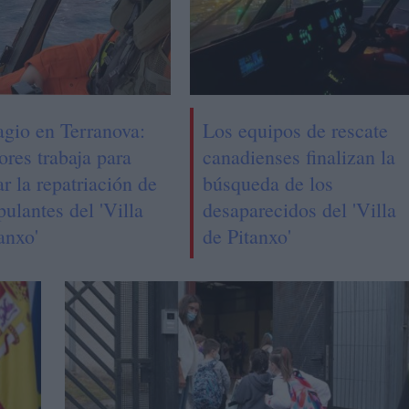
agio en Terranova:
Los equipos de rescate
ores trabaja para
canadienses finalizan la
tar la repatriación de
búsqueda de los
ipulantes del 'Villa
desaparecidos del 'Villa
anxo'
de Pitanxo'