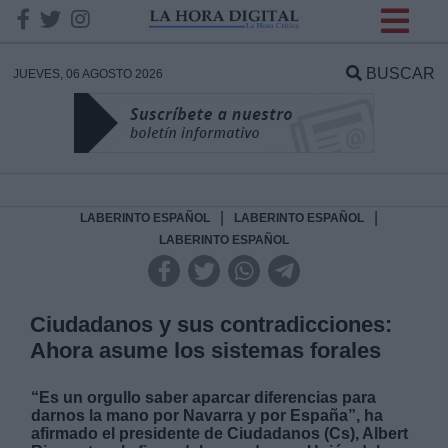
INFORMACION SOBRE LA
PROTECCIÓN DE TUS
BUSCAR
JUEVES, 06 AGOSTO 2026
DATOS
Responsable:
Finalidad:
|
|
LABERINTO ESPAÑOL
LABERINTO ESPAÑOL
LABERINTO ESPAÑOL
Datos tratados:
Ciudadanos y sus contradicciones:
Ahora asume los sistemas forales
Legitimación:
“Es un orgullo saber aparcar diferencias para
Destinatarios:
darnos la mano por Navarra y por España”, ha
afirmado el presidente de Ciudadanos (Cs), Albert