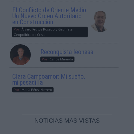
El Conflicto de Oriente Medio:
Un Nuevo Orden Autoritario
en Construcción
Por
Álvaro Frutos Rosado y Gabinete
Geopolítica de Crisis
Reconquista leonesa
Por
Carlos Miranda
Clara Campoamor: Mi sueño,
mi pesadilla
Por
María Pérez Herrero
NOTICIAS MAS VISTAS