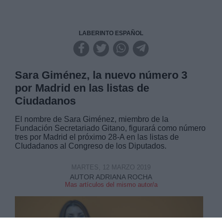
LABERINTO ESPAÑOL
Sara Giménez, la nuevo número 3
por Madrid en las listas de
Ciudadanos
El nombre de Sara Giménez, miembro de la
Fundación Secretariado Gitano, figurará como número
tres por Madrid el próximo 28-A en las listas de
CIudadanos al Congreso de los Diputados.
MARTES, 12 MARZO 2019
AUTOR ADRIANA ROCHA
Mas artículos del mismo autor/a