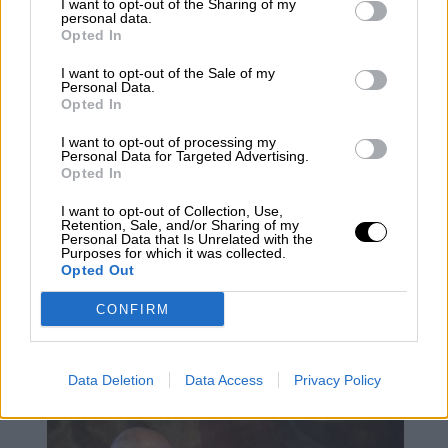
I want to opt-out of the Sharing of my
personal data.
Ciudadanos: renovarse o morir
Opted In
I want to opt-out of the Sale of my
Personal Data.
Opted In
I want to opt-out of processing my
Personal Data for Targeted Advertising.
Opted In
I want to opt-out of Collection, Use,
Retention, Sale, and/or Sharing of my
Personal Data that Is Unrelated with the
Purposes for which it was collected.
Opted Out
CONFIRM
El barómetro del CIS apunta al
crecimiento de PSOE, PP y Vox
Data Deletion
Data Access
Privacy Policy