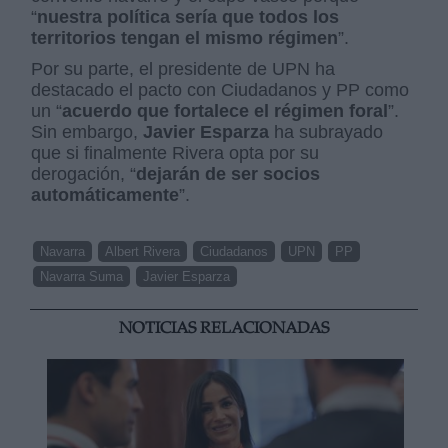
“
nuestra política sería que todos los
territorios tengan el mismo régimen
”.
Por su parte, el presidente de UPN ha
destacado el pacto con Ciudadanos y PP como
un “
acuerdo que fortalece el régimen foral
”.
Sin embargo,
Javier Esparza
ha subrayado
que si finalmente Rivera opta por su
derogación, “
dejarán de ser socios
automáticamente
”.
Navarra
Albert Rivera
Ciudadanos
UPN
PP
Navarra Suma
Javier Esparza
NOTICIAS RELACIONADAS