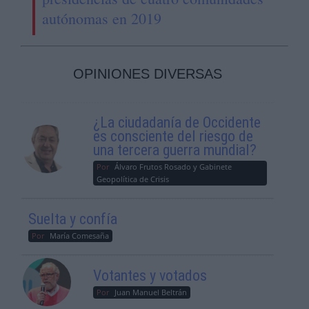
autónomas en 2019
OPINIONES DIVERSAS
¿La ciudadanía de Occidente
es consciente del riesgo de
una tercera guerra mundial?
Por
Álvaro Frutos Rosado y Gabinete
Geopolítica de Crisis
Suelta y confía
Por
María Comesaña
Votantes y votados
Por
Juan Manuel Beltrán