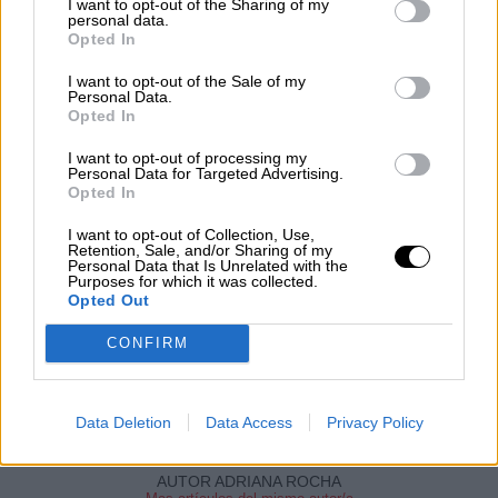
I want to opt-out of the Sharing of my
personal data.
Opted In
NOTICIAS MAS VISTAS
I want to opt-out of the Sale of my
Personal Data.
Opted In
I want to opt-out of processing my
Personal Data for Targeted Advertising.
ARTE
Opted In
I want to opt-out of Collection, Use,
Retention, Sale, and/or Sharing of my
Personal Data that Is Unrelated with the
Arte Sacro y Teatralia: qué hacer este
Purposes for which it was collected.
fin de semana si apetece buen ocio y
Opted Out
un poco de reflexión
CONFIRM
Llega el fin de semana y las actividades se multiplican
en cada uno de los municipios de la Comunidad de
Madrid...
Data Deletion
Data Access
Privacy Policy
JUEVES, 07 MARZO 2019
AUTOR ADRIANA ROCHA