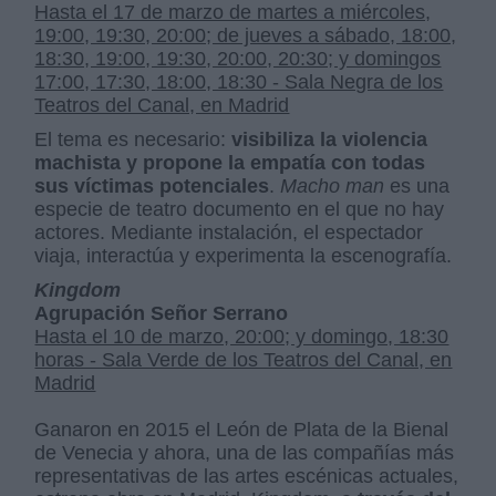
Hasta el 17 de marzo de martes a miércoles,
19:00, 19:30, 20:00; de jueves a sábado, 18:00,
18:30, 19:00, 19:30, 20:00, 20:30; y domingos
17:00, 17:30, 18:00, 18:30 - Sala Negra de los
Teatros del Canal, en Madrid
El tema es necesario:
visibiliza la violencia
machista y propone la empatía con todas
sus víctimas potenciales
.
Macho man
es una
especie de teatro documento en el que no hay
actores. Mediante instalación, el espectador
viaja, interactúa y experimenta la escenografía.
Kingdom
Agrupación Señor Serrano
Hasta el 10 de marzo, 20:00; y domingo, 18:30
horas - Sala Verde de los Teatros del Canal, en
Madrid
Ganaron en 2015 el León de Plata de la Bienal
de Venecia y ahora, una de las compañías más
representativas de las artes escénicas actuales,