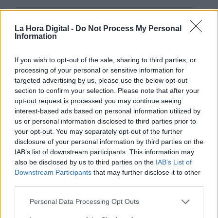
Votantes y votados
La Hora Digital -
Do Not Process My Personal
Por
Juan Manuel Beltrán
Information
If you wish to opt-out of the sale, sharing to third parties, or
El Conflicto de Oriente Medio:
Un Nuevo Orden Autoritario
processing of your personal or sensitive information for
en Construcción
targeted advertising by us, please use the below opt-out
section to confirm your selection. Please note that after your
Por
Álvaro Frutos Rosado y Gabinete
opt-out request is processed you may continue seeing
Geopolítica de Crisis
interest-based ads based on personal information utilized by
us or personal information disclosed to third parties prior to
Reconquista leonesa
your opt-out. You may separately opt-out of the further
disclosure of your personal information by third parties on the
Por
Carlos Miranda
IAB’s list of downstream participants. This information may
also be disclosed by us to third parties on the
IAB’s List of
Clara Campoamor: Mi sueño,
Downstream Participants
that may further disclose it to other
mi pesadilla
third parties.
Por
María Pérez Herrero
Personal Data Processing Opt Outs