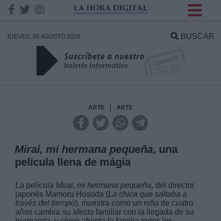
INFORMACION SOBRE LA
PROTECCIÓN DE TUS
BUSCAR
JUEVES, 06 AGOSTO 2026
DATOS
Responsable:
Finalidad:
|
ARTE
ARTE
Datos tratados:
Mirai, mi hermana pequeña
, una
película llena de mágia
Legitimación:
La película
Mirai, mi hermana pequeña,
del director
japonés Mamoru Hosoda (
La chica que saltaba a
Destinatarios:
través del tiempo
), muestra como un niño de cuatro
años cambia su afecto familiar con la llegada de su
hermanita, y cómo afronta la familia todos los