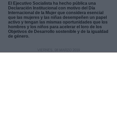
El Ejecutivo Socialista ha hecho pública una
Declaración Institucional con motivo del Día
Internacional de la Mujer que considera esencial
que las mujeres y las niñas desempeñen un papel
activo y tengan las mismas oportunidades que los
hombres y los niños para acelerar el loro de los
Objetivos de Desarrollo sostenible y de la igualdad
de género.
VIERNES, 08 MARZO 2019
AUTOR LA HORA DIGITAL
Mas artículos del mismo autor/a