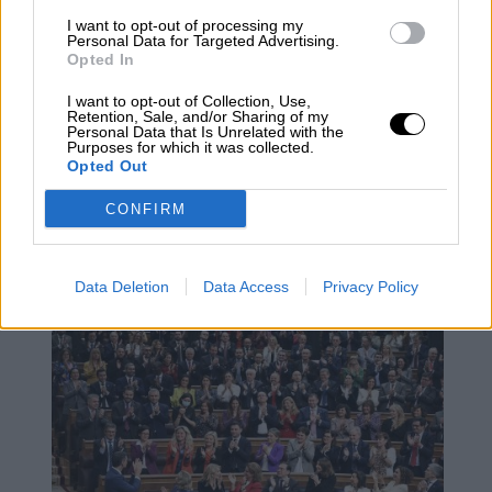
I want to opt-out of processing my
Personal Data for Targeted Advertising.
Opted In
I want to opt-out of Collection, Use,
Retention, Sale, and/or Sharing of my
Personal Data that Is Unrelated with the
Purposes for which it was collected.
Opted Out
Esperamos que Pedro Sánchez
CONFIRM
recupere el sentido de sus palabras
Data Deletion
Data Access
Privacy Policy