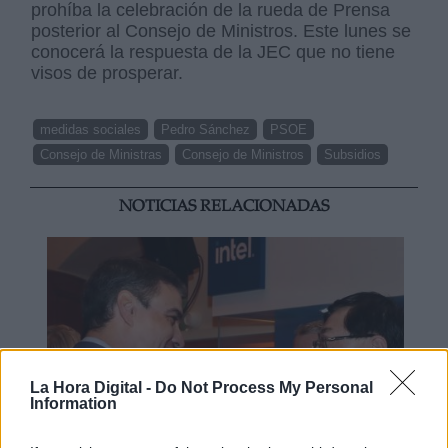
prohíba la celebración de la rueda de Prensa
posterior al Consejo de Ministros. Este lunes se
conocerá la respuesta de la JEC que no tiene
visos de prosperar.
medidas sociales
Pedro Sánchez
PSOE
Consejo de Ministras
Consejo de Ministros
Subsidios
NOTICIAS RELACIONADAS
La Hora Digital -
Do Not Process My Personal
Information