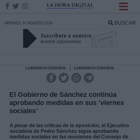
INFORMACION SOBRE LA
PROTECCIÓN DE TUS
BUSCAR
VIERNES, 07 AGOSTO 2026
DATOS
Responsable:
Finalidad:
|
LABERINTO ESPAÑOL
LABERINTO ESPAÑOL
Datos tratados:
El Gobierno de Sánchez continúa
aprobando medidas en sus ‘viernes
sociales’
Legitimación:
A pesar de las críticas de la oposición, el Ejecutivo
Destinatarios:
socialista de Pedro Sánchez sigue aprobando
medidas sociales en las reuniones del Consejo de