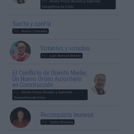
Por
Álvaro Frutos Rosado y Gabinete
Geopolítica de Crisis
Suelta y confía
Por
María Comesaña
Votantes y votados
Por
Juan Manuel Beltrán
El Conflicto de Oriente Medio:
Un Nuevo Orden Autoritario
en Construcción
Por
Álvaro Frutos Rosado y Gabinete
Geopolítica de Crisis
Reconquista leonesa
Por
Carlos Miranda