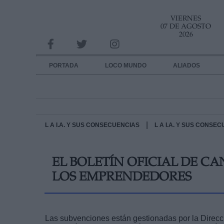
VIERNES
INFORMACION SOBRE LA PROTECCIÓN DE TUS DATOS
07 DE AGOSTO
2026
Responsable:
Finalidad:
PORTADA
LOCO MUNDO
ALIADOS
Datos tratados:
Legitimación:
Destinatarios:
|
L A I.A. Y SUS CONSECUENCIAS
L A I.A. Y SUS CONSE
Derechos:
EL BOLETÍN OFICIAL DE C
link
LOS EMPRENDEDORES
Información adicional
link
Las subvenciones están gestionadas por la Direcc