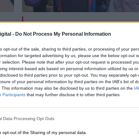
Cantabria acoge a 200 refugiados
sgo
ucranianos entre ellos un menor no
gital -
Do Not Process My Personal Information
acompañado
to opt-out of the sale, sharing to third parties, or processing of your per
formation for targeted advertising by us, please use the below opt-out s
r selection. Please note that after your opt-out request is processed y
eing interest-based ads based on personal information utilized by us or
disclosed to third parties prior to your opt-out. You may separately opt-
losure of your personal information by third parties on the IAB’s list of
. This information may also be disclosed by us to third parties on the
IA
Participants
that may further disclose it to other third parties.
l Data Processing Opt Outs
o opt-out of the Sharing of my personal data.
bierno ofrece 92
El temporal en Cantabria