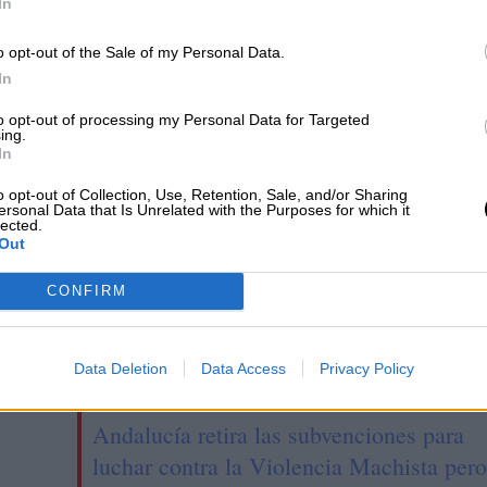
In
nes en ayudas para
Navarra y Euskadi
dernización y
provoca inundaciones y
o opt-out of the Sale of my Personal Data.
lización de los
carreteras cortadas
In
ipios
to opt-out of processing my Personal Data for Targeted
ing.
In
o opt-out of Collection, Use, Retention, Sale, and/or Sharing
ersonal Data that Is Unrelated with the Purposes for which it
lected.
Out
CONFIRM
Data Deletion
Data Access
Privacy Policy
Andalucía retira las subvenciones para
luchar contra la Violencia Machista pero