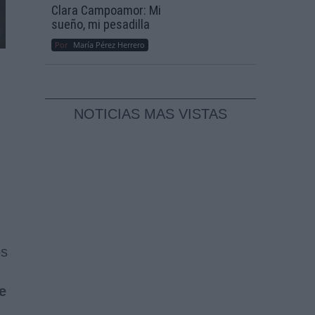
Clara Campoamor: Mi
sueño, mi pesadilla
Por
María Pérez Herrero
NOTICIAS MAS VISTAS
os
e