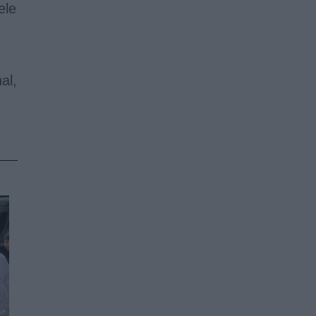
ele
n
al,