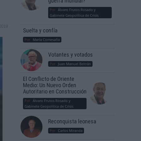
guerra mundial?
Por
Álvaro Frutos Rosado y
Gabinete Geopolítica de Crisis
2019
Suelta y confía
Por
María Comesaña
Votantes y votados
Por
Juan Manuel Beltrán
El Conflicto de Oriente
Medio: Un Nuevo Orden
Autoritario en Construcción
Por
Álvaro Frutos Rosado y
Gabinete Geopolítica de Crisis
Reconquista leonesa
Por
Carlos Miranda