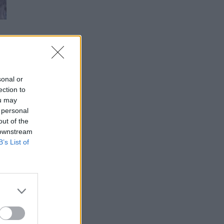
sonal or
ection to
ou may
 personal
out of the
 downstream
B’s List of
,