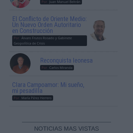
Por
Juan Manuel Beltrán
El Conflicto de Oriente Medio:
Un Nuevo Orden Autoritario
en Construcción
Por
Álvaro Frutos Rosado y Gabinete
Geopolítica de Crisis
Reconquista leonesa
Por
Carlos Miranda
Clara Campoamor: Mi sueño,
mi pesadilla
Por
María Pérez Herrero
NOTICIAS MAS VISTAS