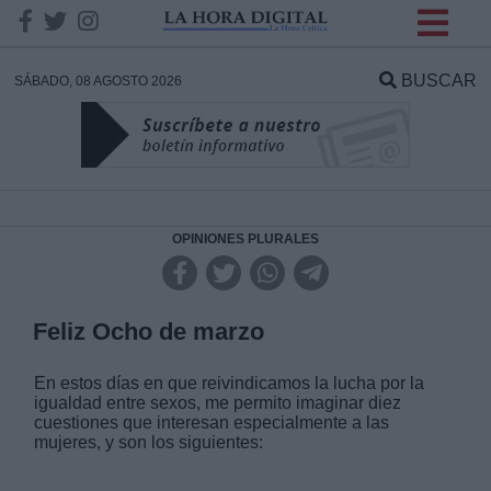
INFORMACION SOBRE LA
PROTECCIÓN DE TUS
BUSCAR
SÁBADO, 08 AGOSTO 2026
DATOS
Responsable:
Finalidad:
OPINIONES PLURALES
Datos tratados:
Feliz Ocho de marzo
En estos días en que reivindicamos la lucha por la
Legitimación:
igualdad entre sexos, me permito imaginar diez
cuestiones que interesan especialmente a las
mujeres, y son los siguientes:
Destinatarios: