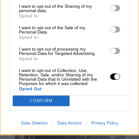
nuestra competencia.
I want to opt-out of the Sharing of my
En un nuevo 8 de marzo, nos felicitamos
personal data.
Opted In
porque la sociedad abra al fin los ojos,
finalmente, a la equidad, al progreso y a la
I want to opt-out of the Sale of my
justicia, valorando los derechos de la mujer en
Personal Data.
la ley y en la práctica, pues nosotras somos
Opted In
ciudadanas del mundo y a la vez seres
I want to opt-out of processing my
humanos individuales con todas las
Personal Data for Targeted Advertising.
contradicciones y excelencias
Opted In
correspondientes.
I want to opt-out of Collection, Use,
Vivas, libres, iguales…nos queremos. Feliz Día
Retention, Sale, and/or Sharing of my
Internacional de la Mujer.
Personal Data that Is Unrelated with the
Purposes for which it was collected.
Opted Out
Desigualdad
Formación
Feminismo
Igualdad
Familia
CONFIRM
profesión
NOTICIAS RELACIONADAS
Data Deletion
Data Access
Privacy Policy