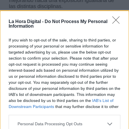
mejorando hacia una exposición igualitaria de
las distintas disciplinas.
9ª) La desigualdad social, la pobreza, la
carestía de vida
. Vivimos muy a pie de calle,
La Hora Digital -
Do Not Process My Personal
Information
solo separados de nuestros vecinos y vecinas
por un ligero tabique, así que conocemos todas
las miserias humanas de primera mano.
If you wish to opt-out of the sale, sharing to third parties, or
Estamos cerca de la marginalidad y también
processing of your personal or sensitive information for
cerca de la perfección.
targeted advertising by us, please use the below opt-out
section to confirm your selection. Please note that after your
10) La política.
Nos importa el destino de
opt-out request is processed you may continue seeing
nuestro voto electoral. Participamos en
interest-based ads based on personal information utilized by
asociaciones, en partidos, en foros, en
us or personal information disclosed to third parties prior to
sindicatos, en redes sociales. Nos interesan las
your opt-out. You may separately opt-out of the further
noticias nacionales e internacionales, las
disclosure of your personal information by third parties on the
relaciones entre los países desarrollados y
IAB’s list of downstream participants. This information may
menos desarrollados. Nos apasiona la
also be disclosed by us to third parties on the
IAB’s List of
industrialización, la robotización, las fiestas y la
Downstream Participants
that may further disclose it to other
vida ciudadana.
third parties.
En resumen, los temas más candentes son los
que nos atraen, pues el mundo entero es
Personal Data Processing Opt Outs