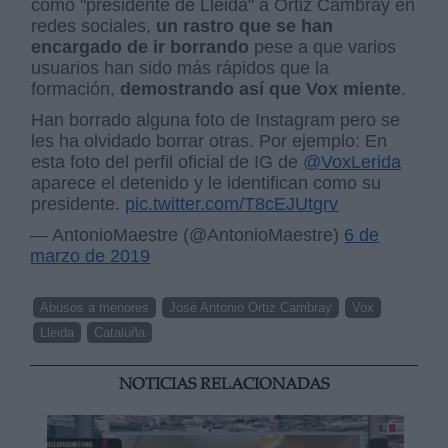
como "presidente de Lleida" a Ortiz Cambray en
redes sociales,
un rastro que se han
encargado de ir borrando
pese a que varios
usuarios han sido más rápidos que la
formación,
demostrando así que Vox miente
.
Han borrado alguna foto de Instagram pero se
les ha olvidado borrar otras. Por ejemplo: En
esta foto del perfil oficial de IG de
@VoxLerida
aparece el detenido y le identifican como su
presidente.
pic.twitter.com/T8cEJUtgrv
— AntonioMaestre (@AntonioMaestre)
6 de
marzo de 2019
Abusos a menores
José Antonio Ortiz Cambray
Vox
Lleida
Cataluña
NOTICIAS RELACIONADAS