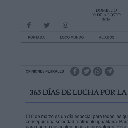
DOMINGO
INFORMACION SOBRE LA PROTECCIÓN DE TUS DATOS
09 DE AGOSTO
2026
Responsable:
Finalidad:
PORTADA
LOCO MUNDO
ALIADOS
Datos tratados:
Legitimación:
Destinatarios:
OPINIONES PLURALES
Derechos:
365 DÍAS DE LUCHA POR L
link
Información adicional
link
El 8 de marzo es un día especial para todas las q
conseguir una sociedad realmente igualitaria. Par
para que no nos maten ni nos minusvaloren. Pero 