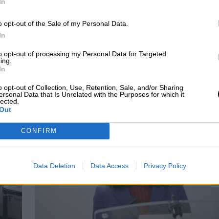
In
o opt-out of the Sale of my Personal Data.
In
to opt-out of processing my Personal Data for Targeted
ing.
eño americano de la
La clave del batacazo, el
In
derecha española
Psoe debe indagar entre
o opt-out of Collection, Use, Retention, Sale, and/or Sharing
dos Congresos
ersonal Data that Is Unrelated with the Purposes for which it
lected.
Out
CONFIRM
Data Deletion
Data Access
Privacy Policy