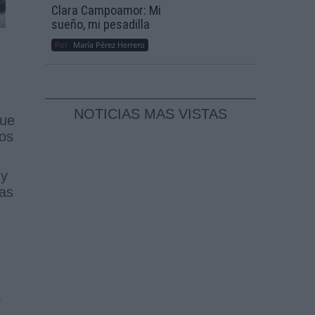
Clara Campoamor: Mi
sueño, mi pesadilla
Por
María Pérez Herrero
NOTICIAS MAS VISTAS
que
mos
 y
has
.
y