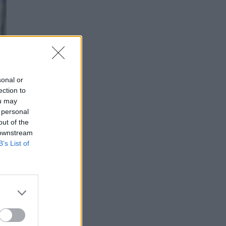
sonal or
ection to
ou may
 personal
out of the
 downstream
B’s List of