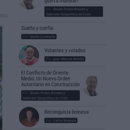
guerra mundial?
Por
Álvaro Frutos Rosado y
Gabinete Geopolítica de Crisis
2019
Suelta y confía
Por
María Comesaña
Votantes y votados
Por
Juan Manuel Beltrán
El Conflicto de Oriente
Medio: Un Nuevo Orden
Autoritario en Construcción
Por
Álvaro Frutos Rosado y
Gabinete Geopolítica de Crisis
Reconquista leonesa
Por
Carlos Miranda