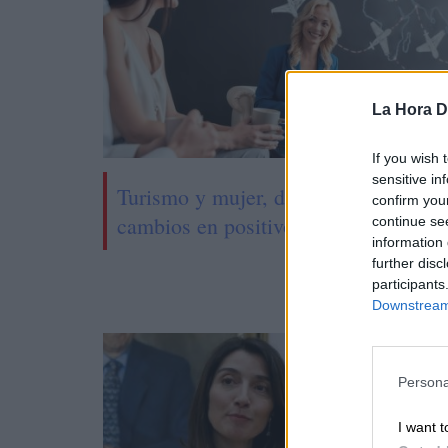
La Hora Di
If you wish 
sensitive in
Turismo y mujer, dos palancas de
confirm you
cambios en positivo
continue se
information 
further disc
participants
Downstream 
Persona
I want t