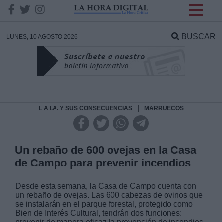
INFORMACION SOBRE LA
PROTECCIÓN DE TUS
BUSCAR
LUNES, 10 AGOSTO 2026
DATOS
Responsable:
Finalidad:
|
L A I.A. Y SUS CONSECUENCIAS
MARRUECOS
Datos tratados:
Un rebaño de 600 ovejas en la Casa
de Campo para prevenir incendios
Legitimación:
Desde esta semana, la Casa de Campo cuenta con
un rebaño de ovejas. Las 600 cabezas de ovinos que
Destinatarios:
se instalarán en el parque forestal, protegido como
Bien de Interés Cultural, tendrán dos funciones:
prevenir de manera eficaz la prevención de incendios