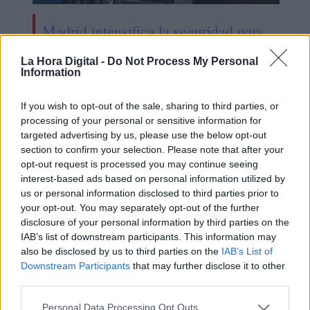
Madrid intensifica la seguridad para
la cumbre de la OTAN
La Hora Digital -
Do Not Process My Personal
Information
If you wish to opt-out of the sale, sharing to third parties, or
processing of your personal or sensitive information for
targeted advertising by us, please use the below opt-out
section to confirm your selection. Please note that after your
opt-out request is processed you may continue seeing
interest-based ads based on personal information utilized by
us or personal information disclosed to third parties prior to
your opt-out. You may separately opt-out of the further
disclosure of your personal information by third parties on the
IAB’s list of downstream participants. This information may
also be disclosed by us to third parties on the
IAB’s List of
Críticas al Ayuntamiento de Madrid
Downstream Participants
that may further disclose it to other
por la falta de organización para el
third parties.
Orgullo
Personal Data Processing Opt Outs