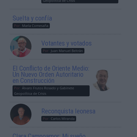
Geopolítica de Crisis
Suelta y confía
Por
María Comesaña
Votantes y votados
Por
Juan Manuel Beltrán
El Conflicto de Oriente Medio:
Un Nuevo Orden Autoritario
en Construcción
Por
Álvaro Frutos Rosado y Gabinete
Geopolítica de Crisis
Reconquista leonesa
Por
Carlos Miranda
Clara Campoamor: Mi sueño,