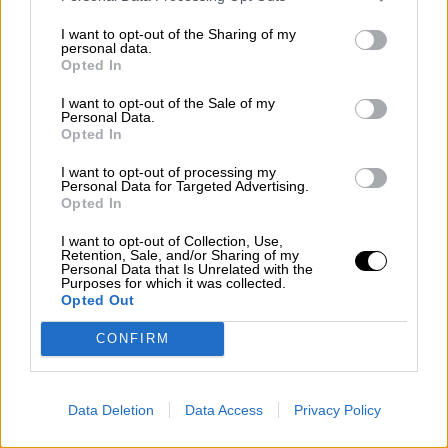
I want to opt-out of the Sharing of my
personal data.
Opted In
I want to opt-out of the Sale of my
Personal Data.
Opted In
I want to opt-out of processing my
Personal Data for Targeted Advertising.
Opted In
I want to opt-out of Collection, Use,
Retention, Sale, and/or Sharing of my
Personal Data that Is Unrelated with the
Madrid retrasa el Orgullo Gay al 1
Purposes for which it was collected.
Opted Out
de julio por seguridad en la Cumbre
de la OTAN
CONFIRM
Data Deletion
Data Access
Privacy Policy