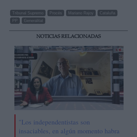
Tribunal Supremo
Procés
Mariano Rajoy
Cataluña
PP
Generalitat
NOTICIAS RELACIONADAS
"Los independentistas son
insaciables, en algún momento habra