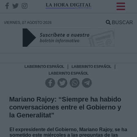
INFORMACION SOBRE LA
PROTECCIÓN DE TUS
BUSCAR
VIERNES, 07 AGOSTO 2026
DATOS
Responsable:
Finalidad:
|
|
LABERINTO ESPAÑOL
LABERINTO ESPAÑOL
LABERINTO ESPAÑOL
Datos tratados:
Mariano Rajoy: “Siempre ha habido
conversaciones entre el Gobierno y
Legitimación:
la Generalitat”
Destinatarios:
El expresidente del Gobierno, Mariano Rajoy, se ha
sometido este miércoles a las preguntas de las