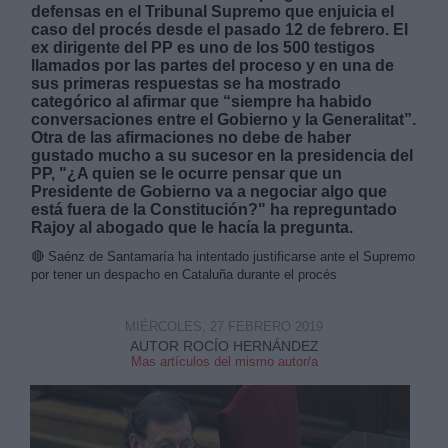
defensas en el Tribunal Supremo que enjuicia el
caso del procés desde el pasado 12 de febrero. El
ex dirigente del PP es uno de los 500 testigos
llamados por las partes del proceso y en una de
sus primeras respuestas se ha mostrado
categórico al afirmar que “siempre ha habido
conversaciones entre el Gobierno y la Generalitat”.
Derechos:
Otra de las afirmaciones no debe de haber
gustado mucho a su sucesor en la presidencia del
PP, "¿A quien se le ocurre pensar que un
link
Presidente de Gobierno va a negociar algo que
está fuera de la Constitución?" ha repreguntado
Información adicional
Rajoy al abogado que le hacía la pregunta.
link
🔴
Saénz de Santamaría ha intentado justificarse ante el Supremo
por tener un despacho en Cataluña durante el procés
MIÉRCOLES, 27 FEBRERO 2019
AUTOR ROCÍO HERNÁNDEZ
Mas artículos del mismo autor/a