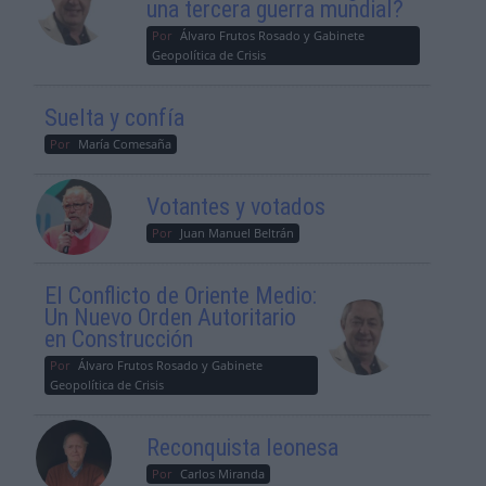
una tercera guerra mundial?
Por
Álvaro Frutos Rosado y Gabinete
Geopolítica de Crisis
Suelta y confía
Por
María Comesaña
Votantes y votados
Por
Juan Manuel Beltrán
El Conflicto de Oriente Medio:
Un Nuevo Orden Autoritario
en Construcción
Por
Álvaro Frutos Rosado y Gabinete
Geopolítica de Crisis
Reconquista leonesa
Por
Carlos Miranda