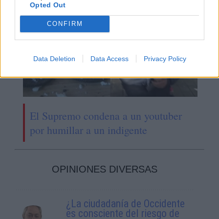
Opted Out
CONFIRM
Data Deletion
Data Access
Privacy Policy
El Supremo condena a un youtuber
por humillar a un indigente
OPINIONES DIVERSAS
¿La ciudadanía de Occidente
es consciente del riesgo de