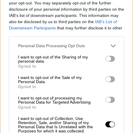
Rajoy y miembros de su equipo
your opt-out. You may separately opt-out of the further
investigados por la Justicia de
disclosure of your personal information by third parties on the
IAB’s list of downstream participants. This information may
Andorra
also be disclosed by us to third parties on the
IAB’s List of
Downstream Participants
that may further disclose it to other
third parties.
Personal Data Processing Opt Outs
I want to opt-out of the Sharing of my
personal data.
Opted In
I want to opt-out of the Sale of my
Personal Data.
Opted In
I want to opt-out of processing my
Personal Data for Targeted Advertising.
La Generalitat esquiva aplicar el
Opted In
25% de castellano en las aulas
I want to opt-out of Collection, Use,
Retention, Sale, and/or Sharing of my
Personal Data that Is Unrelated with the
Purposes for which it was collected.