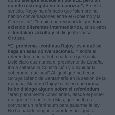
como siempre sucede en política, pero un
comité restringido no lo conozco”.
En este
sentido, Rajoy ha afirmado que “siempre ha
habido conversaciones entre el Gobierno y la
Generalitat”. También ha reconocido que
han
existido diferentes intermediarios,
entre otros
el
lendakari Urkullo y
el dirigente vasco
Ortuzar.
“El problema –continua Rajoy- es a qué se
llega en esas conversaciones
. Y sobre el
referéndum nunca hubo nada de qué hablar.
Dejé claro que nunca el presidente de España
iba a saltarse la Constitución y a liquidar la
soberanía. nacional”.Al igual que ha hecho
Soraya Sáenz de Santamaría en la sesión de la
mañana, Mariano Rajoy ha dicho que
nunca
hubo diálogo alguno sobre el referéndum
“eran plenamente conscientes, desde el primer
día que me reunió con Mas, que no iba a
convocar un referéndum para saltarme la ley.
No ha habido ningún acuerdo y ni siquiera