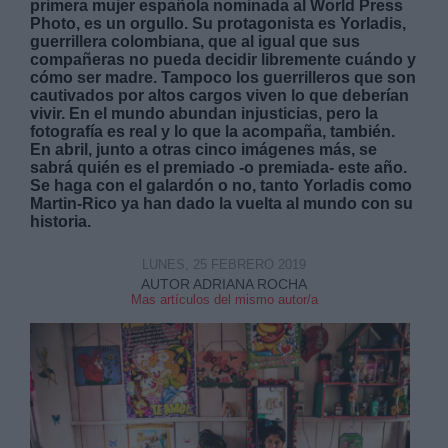
primera mujer española nominada al World Press
Photo, es un orgullo. Su protagonista es Yorladis,
guerrillera colombiana, que al igual que sus
compañeras no pueda decidir libremente cuándo y
cómo ser madre. Tampoco los guerrilleros que son
cautivados por altos cargos viven lo que deberían
vivir. En el mundo abundan injusticias, pero la
fotografía es real y lo que la acompaña, también.
Derechos:
En abril, junto a otras cinco imágenes más, se
sabrá quién es el premiado -o premiada- este año.
Se haga con el galardón o no, tanto Yorladis como
link
Martin-Rico ya han dado la vuelta al mundo con su
Información adicional
historia.
link
LUNES, 25 FEBRERO 2019
AUTOR ADRIANA ROCHA
Mas artículos del mismo autor/a