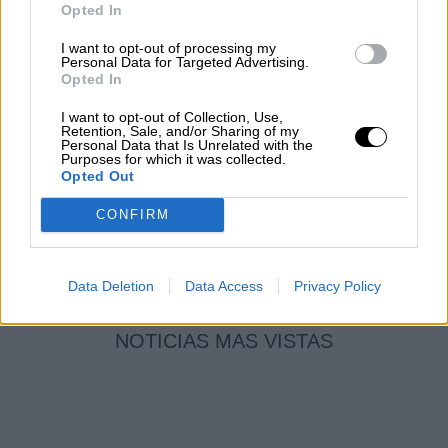
en Construcción
Opted In
Por
Álvaro Frutos Rosado y Gabinete
I want to opt-out of processing my
Geopolítica de Crisis
Personal Data for Targeted Advertising.
Opted In
Reconquista leonesa
I want to opt-out of Collection, Use,
Retention, Sale, and/or Sharing of my
Por
Carlos Miranda
Personal Data that Is Unrelated with the
Purposes for which it was collected.
Opted Out
Clara Campoamor: Mi sueño,
mi pesadilla
CONFIRM
Por
María Pérez Herrero
Data Deletion
Data Access
Privacy Policy
NOTICIAS MAS VISTAS