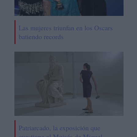
Las mujeres triunfan en los Oscars
batiendo records
Patriarcado, la exposición que
cuestiona al Moisés de Miguel