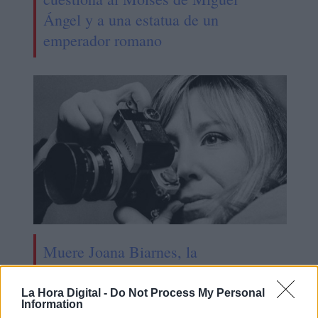
Ángel y a una estatua de un
emperador romano
Muere Joana Biarnes, la
fotoperiodista catalana que retrató
nuestro tiempo
La Hora Digital -
Do Not Process My Personal
Information