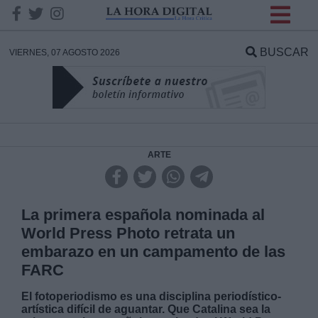
INFORMACION SOBRE LA
PROTECCIÓN DE TUS
BUSCAR
VIERNES, 07 AGOSTO 2026
DATOS
Responsable:
Finalidad:
ARTE
Datos tratados:
La primera española nominada al
World Press Photo retrata un
embarazo en un campamento de las
Legitimación:
FARC
Destinatarios:
El fotoperiodismo es una disciplina periodístico-
artística difícil de aguantar. Que Catalina sea la