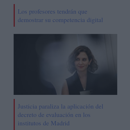
Los profesores tendrán que
demostrar su competencia digital
Justicia paraliza la aplicación del
decreto de evaluación en los
institutos de Madrid