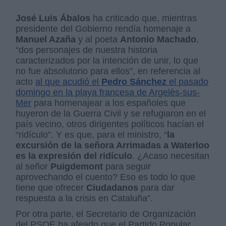
José Luis Ábalos
ha criticado que, mientras
presidente del Gobierno rendía homenaje a
Manuel Azaña
y al poeta
Antonio Machado
,
“dos personajes de nuestra historia
caracterizados por la intención de unir, lo que
no fue absolutorio para ellos”, en referencia al
acto
al que acudió el
Pedro Sánchez
el pasado
domingo en la playa francesa de Argelès-sus-
Mer
para homenajear a los españoles que
huyeron de la Guerra Civil y se refugiaron en el
país vecino, otros dirigentes políticos hacían el
“ridículo”. Y es que, para el ministro, “
la
excursión de la señora Arrimadas a Waterloo
es la expresión del ridículo
. ¿Acaso necesitan
al señor
Puigdemont
para seguir
aprovechando el cuento? Eso es todo lo que
tiene que ofrecer
Ciudadanos
para dar
respuesta a la crisis en Cataluña”.
Por otra parte, el Secretario de Organización
del PSOE ha afeado que el Partido Popular