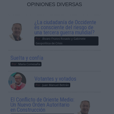
OPINIONES DIVERSAS
¿La ciudadanía de Occidente
es consciente del riesgo de
una tercera guerra mundial?
Por
Álvaro Frutos Rosado y Gabinete
Geopolítica de Crisis
Suelta y confía
Por
María Comesaña
Votantes y votados
Por
Juan Manuel Beltrán
El Conflicto de Oriente Medio:
Un Nuevo Orden Autoritario
en Construcción