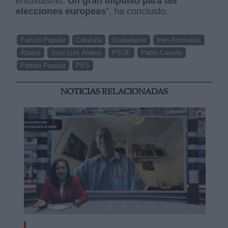
entusiasmo.
Un gran impulso para las
elecciones europeas
”, ha concluido.
Partido Popular
Cataluña
Ciudadanos
Inés Arrimadas
Ábalos
José Luis Ábalos
PSOE
Pablo Casado
Partido Popular
PES
NOTICIAS RELACIONADAS