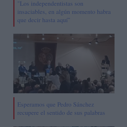
"Los independentistas son
insaciables, en algún momento habra
que decir hasta aquí"
Esperamos que Pedro Sánchez
recupere el sentido de sus palabras