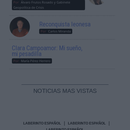
Por
Álvaro Frutos Rosado y Gabinete
Geopolítica de Crisis
Reconquista leonesa
Por
Carlos Miranda
Clara Campoamor: Mi sueño,
mi pesadilla
Por
María Pérez Herrero
NOTICIAS MAS VISTAS
|
|
LABERINTO ESPAÑOL
LABERINTO ESPAÑOL
LABERINTO ESPAÑOL