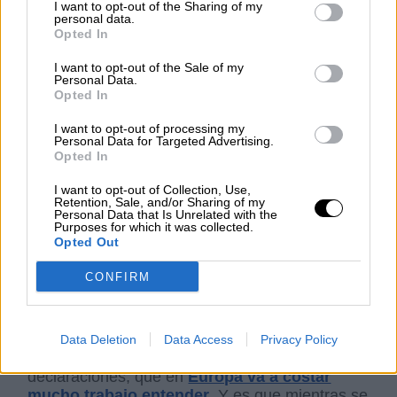
I want to opt-out of the Sharing of my
personal data.
Opted In
La presidenta del PSOE, Cristina Narbona
,
I want to opt-out of the Sale of my
es uno de los cimientos socialdemóctratas de
Personal Data.
Opted In
un partido, el Psoe, que tiene más de 140 años
de trayectoria y presencia en la lucha contra
I want to opt-out of processing my
todos los fascismos y a favor del bienestar
Personal Data for Targeted Advertising.
social, la Igualdad, la justicia redistributiva y la
Opted In
solidaridad entre iguales y diversos. Narbona,
ha participado este lunes en
Nueva Economía
I want to opt-out of Collection, Use,
Retention, Sale, and/or Sharing of my
Forum
donde ha hecho referencia a la
carta
Personal Data that Is Unrelated with the
que le ha enviado al presidente de Ciudadanos,
Purposes for which it was collected.
Opted Out
Albert Rivera.
En ella, le pide “
cordura
” y le
insta a que recapacite sobre el “veto y
cordón
CONFIRM
sanitario
” que su formación ha establecido con
los socialistas por el que afirman que
no
dialogarán nada con el PSOE tras los
comicios del 28 de abril
. Narbona ha insistido
Data Deletion
Data Access
Privacy Policy
en la incoherencia de sus actos y
declaraciones, que en
Europa va a costar
mucho trabajo entender
. Y es que mientras se