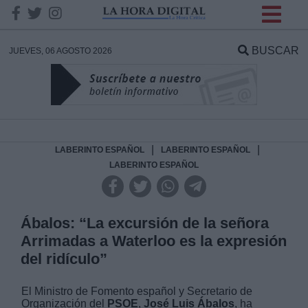
INFORMACION SOBRE LA
PROTECCIÓN DE TUS
BUSCAR
JUEVES, 06 AGOSTO 2026
DATOS
Responsable:
Finalidad:
|
|
LABERINTO ESPAÑOL
LABERINTO ESPAÑOL
LABERINTO ESPAÑOL
Datos tratados:
Ábalos: “La excursión de la señora
Arrimadas a Waterloo es la expresión
Legitimación:
del ridículo”
Destinatarios:
El Ministro de Fomento español y Secretario de
Organización del
PSOE
,
José Luis Ábalos
, ha