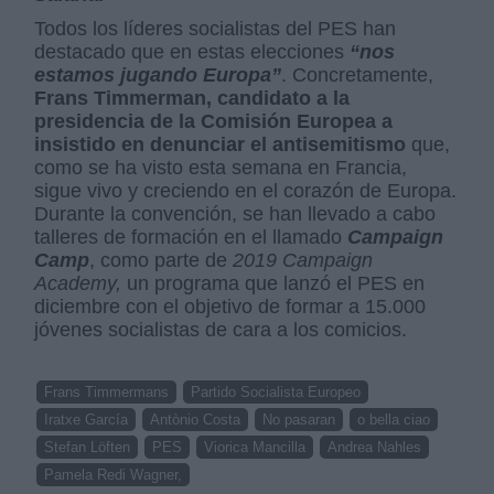
Todos los líderes socialistas del PES han
destacado que en estas elecciones
“nos
estamos jugando Europa”
. Concretamente,
Frans Timmerman, candidato a la
presidencia de la Comisión Europea a
insistido en denunciar el antisemitismo
que,
como se ha visto esta semana en Francia,
sigue vivo y creciendo en el corazón de Europa.
Durante la convención, se han llevado a cabo
talleres de formación en el llamado
Campaign
Camp
, como parte de
2019 Campaign
Academy,
un programa que lanzó el PES en
diciembre con el objetivo de formar a 15.000
jóvenes socialistas de cara a los comicios.
Frans Timmermans
Partido Socialista Europeo
Iratxe García
Antònio Costa
No pasaran
o bella ciao
Stefan Löften
PES
Viorica Mancilla
Andrea Nahles
Pamela Redi Wagner,