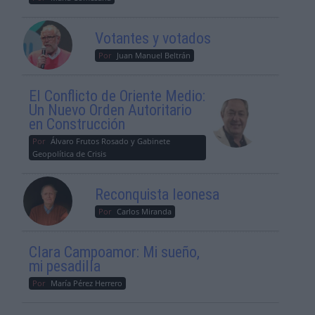
Votantes y votados
Por
Juan Manuel Beltrán
El Conflicto de Oriente Medio:
Un Nuevo Orden Autoritario
en Construcción
Por
Álvaro Frutos Rosado y Gabinete
Geopolítica de Crisis
Reconquista leonesa
Por
Carlos Miranda
Clara Campoamor: Mi sueño,
mi pesadilla
Por
María Pérez Herrero