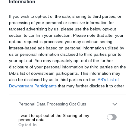
Information
europeos y el presidente de España para
clausurar la Convención del Partido Socialista
Europeo (PES) para las elecciones europeas del
If you wish to opt-out of the sale, sharing to third parties, or
2019. Pedro Sánchez ha sido el anfitrión, junto con
processing of your personal or sensitive information for
la respresentante socialista en la UE, Iratxe García,
targeted advertising by us, please use the below opt-out
de un cónclave que ha reunido a los primeros
section to confirm your selection. Please note that after your
ministros de Portugal, Antonio Costa, de Suecia,
opt-out request is processed you may continue seeing
Stefan Löften, de Rumanía Viorica Mancilla, la
presidenta del SPD alemán, Andrea Nahles, la del
interest-based ads based on personal information utilized by
Partido Socialdemócrata austriaco (SPÖ), Pamela
us or personal information disclosed to third parties prior to
Redi-Wagner, el candidato Frans Timmerman, el
your opt-out. You may separately opt-out of the further
líder laboralista británico, Jeremy Corbyn y otros
disclosure of your personal information by third parties on the
dirigentes y representantes del PES. Se ha
IAB’s list of downstream participants. This information may
presentado el lema para las elecciones del 26 de
also be disclosed by us to third parties on the
IAB’s List of
mayo a Europa:
"Un nuevo contrato social para
Europa"
.
Downstream Participants
that may further disclose it to other
third parties.
🔴 VÍDEO DEL ACTO COMPLETO DENTRO DE LA
NOTICIA
Personal Data Processing Opt Outs
I want to opt-out of the Sharing of my
SÁBADO, 23 FEBRERO 2019
personal data.
AUTOR LA HORA DIGITAL
Opted In
Mas artículos del mismo autor/a