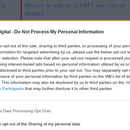
 la
llevarse la sede de la OMT que está en
Madrid
gital -
Do Not Process My Personal Information
to opt-out of the sale, sharing to third parties, or processing of your per
formation for targeted advertising by us, please use the below opt-out s
r selection. Please note that after your opt-out request is processed y
eing interest-based ads based on personal information utilized by us or
disclosed to third parties prior to your opt-out. You may separately opt-
losure of your personal information by third parties on the IAB’s list of
. This information may also be disclosed by us to third parties on the
IA
Participants
that may further disclose it to other third parties.
isterio de Política
La edición 93 de los
orial destaca la
Oscar se pospone por el
l Data Processing Opt Outs
ración
Covid 19
namental y el
o opt-out of the Sharing of my personal data.