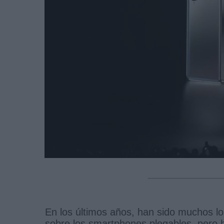
En los últimos años, han sido muchos lo
sobre los smartphones plegables, pero 