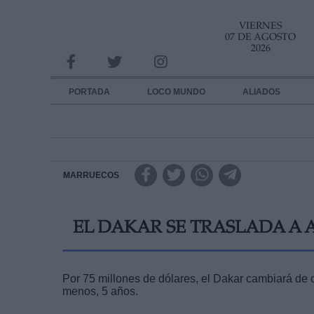
VIERNES
INFORMACION SOBRE LA PROTECCIÓN DE TUS DATOS
07 DE AGOSTO
2026
Responsable:
Finalidad:
PORTADA
LOCO MUNDO
ALIADOS
Datos tratados:
Legitimación:
Destinatarios:
MARRUECOS
Derechos:
EL DAKAR SE TRASLADA A 
link
Información adicional
link
Por 75 millones de dólares, el Dakar cambiará de 
menos, 5 años.