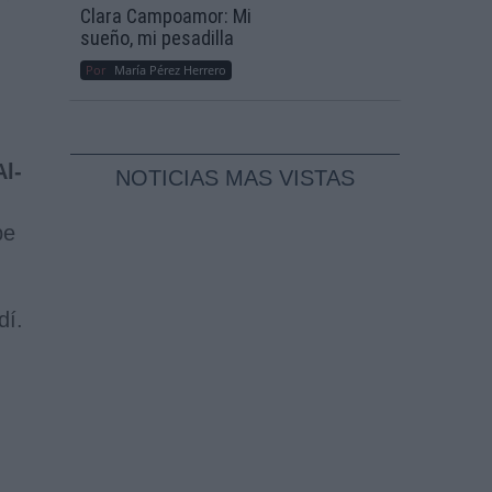
Clara Campoamor: Mi
sueño, mi pesadilla
Por
María Pérez Herrero
Al-
NOTICIAS MAS VISTAS
be
dí.