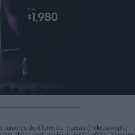
s rumores de diferentes marcas (incluida Apple)
hasta ahora, nada se había hecho oficial. Samsun