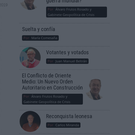
guerra mundial?
2019
Por
Álvaro Frutos Rosado y
Gabinete Geopolítica de Crisis
Suelta y confía
Por
María Comesaña
Votantes y votados
Por
Juan Manuel Beltrán
El Conflicto de Oriente
Medio: Un Nuevo Orden
Autoritario en Construcción
Por
Álvaro Frutos Rosado y
Gabinete Geopolítica de Crisis
Reconquista leonesa
Por
Carlos Miranda