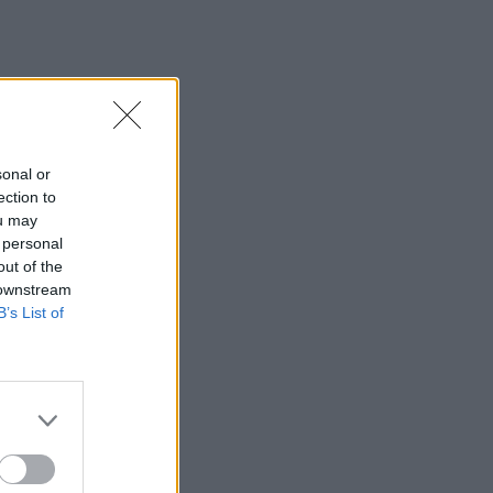
sonal or
ection to
ou may
 personal
out of the
 downstream
B’s List of