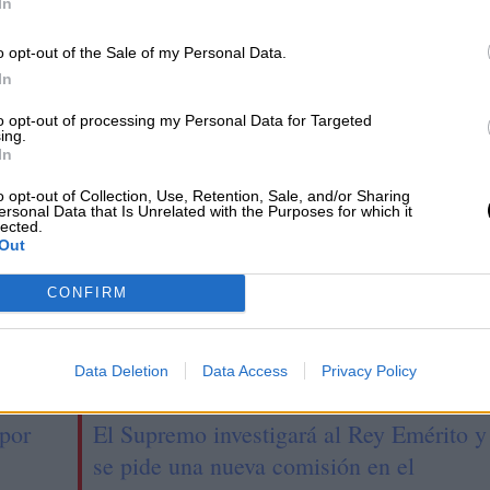
In
abajo, como los
pales esfuerzos de
o opt-out of the Sale of my Personal Data.
tión durante el
In
to opt-out of processing my Personal Data for Targeted
ing.
In
o opt-out of Collection, Use, Retention, Sale, and/or Sharing
ersonal Data that Is Unrelated with the Purposes for which it
lected.
Out
CONFIRM
Data Deletion
Data Access
Privacy Policy
 por
El Supremo investigará al Rey Emérito y
se pide una nueva comisión en el