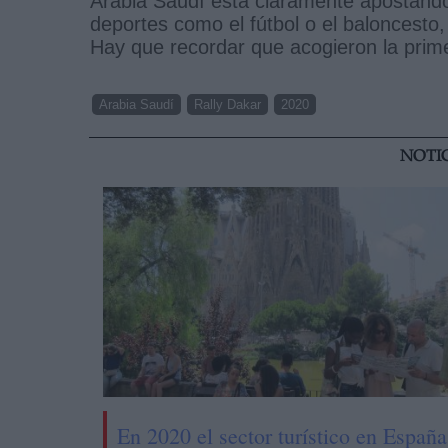
Arabia Saudí está claramente apostando
deportes como el fútbol o el baloncesto
Hay que recordar que acogieron la prim
Arabia Saudí
Rally Dakar
2020
NOTI
En 2020 el sector turístico en España